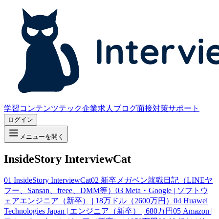
学習コンテンツ
テック企業求人
ブログ
面接対策サポート
ログイン
メニューを開く
InsideStory InterviewCat
01
InsideStory InterviewCat
02
新卒メガベン就職日記（LINEヤ
フー、Sansan、freee、DMM等）
03
Meta・Google | ソフトウ
ェアエンジニア（新卒） | 18万ドル（2600万円）
04
Huawei
Technologies Japan | エンジニア（新卒） | 680万円
05
Amazon |