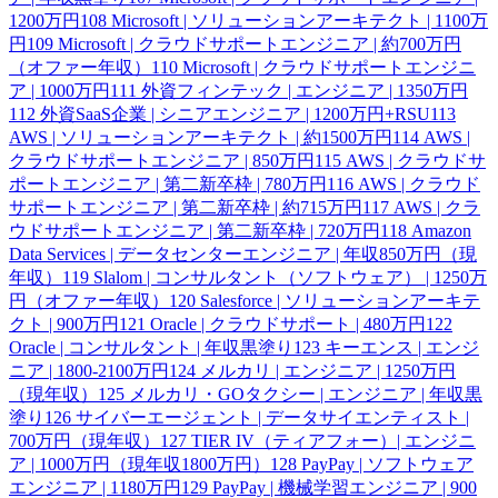
1200万円
108
Microsoft | ソリューションアーキテクト | 1100万
円
109
Microsoft | クラウドサポートエンジニア | 約700万円
（オファー年収）
110
Microsoft | クラウドサポートエンジニ
ア | 1000万円
111
外資フィンテック | エンジニア | 1350万円
112
外資SaaS企業 | シニアエンジニア | 1200万円+RSU
113
AWS | ソリューションアーキテクト | 約1500万円
114
AWS |
クラウドサポートエンジニア | 850万円
115
AWS | クラウドサ
ポートエンジニア | 第二新卒枠 | 780万円
116
AWS | クラウド
サポートエンジニア | 第二新卒枠 | 約715万円
117
AWS | クラ
ウドサポートエンジニア | 第二新卒枠 | 720万円
118
Amazon
Data Services | データセンターエンジニア | 年収850万円（現
年収）
119
Slalom | コンサルタント（ソフトウェア） | 1250万
円（オファー年収）
120
Salesforce | ソリューションアーキテ
クト | 900万円
121
Oracle | クラウドサポート | 480万円
122
Oracle | コンサルタント | 年収黒塗り
123
キーエンス | エンジ
ニア | 1800-2100万円
124
メルカリ | エンジニア | 1250万円
（現年収）
125
メルカリ・GOタクシー | エンジニア | 年収黒
塗り
126
サイバーエージェント | データサイエンティスト |
700万円（現年収）
127
TIER IV（ティアフォー）| エンジニ
ア | 1000万円（現年収1800万円）
128
PayPay | ソフトウェア
エンジニア | 1180万円
129
PayPay | 機械学習エンジニア | 900