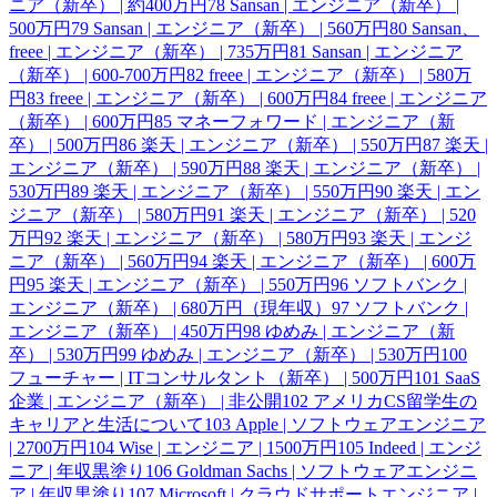
ニア（新卒） | 約400万円
78
Sansan | エンジニア（新卒） |
500万円
79
Sansan | エンジニア（新卒） | 560万円
80
Sansan、
freee | エンジニア（新卒） | 735万円
81
Sansan | エンジニア
（新卒） | 600-700万円
82
freee | エンジニア（新卒） | 580万
円
83
freee | エンジニア（新卒） | 600万円
84
freee | エンジニア
（新卒） | 600万円
85
マネーフォワード | エンジニア（新
卒） | 500万円
86
楽天 | エンジニア（新卒） | 550万円
87
楽天 |
エンジニア（新卒） | 590万円
88
楽天 | エンジニア（新卒） |
530万円
89
楽天 | エンジニア（新卒） | 550万円
90
楽天 | エン
ジニア（新卒） | 580万円
91
楽天 | エンジニア（新卒） | 520
万円
92
楽天 | エンジニア（新卒） | 580万円
93
楽天 | エンジ
ニア（新卒） | 560万円
94
楽天 | エンジニア（新卒） | 600万
円
95
楽天 | エンジニア（新卒） | 550万円
96
ソフトバンク |
エンジニア（新卒） | 680万円（現年収）
97
ソフトバンク |
エンジニア（新卒） | 450万円
98
ゆめみ | エンジニア（新
卒） | 530万円
99
ゆめみ | エンジニア（新卒） | 530万円
100
フューチャー | ITコンサルタント（新卒） | 500万円
101
SaaS
企業 | エンジニア（新卒） | 非公開
102
アメリカCS留学生の
キャリアと生活について
103
Apple | ソフトウェアエンジニア
| 2700万円
104
Wise | エンジニア | 1500万円
105
Indeed | エンジ
ニア | 年収黒塗り
106
Goldman Sachs | ソフトウェアエンジニ
ア | 年収黒塗り
107
Microsoft | クラウドサポートエンジニア |