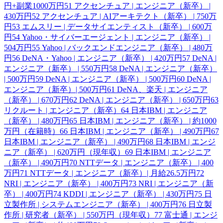
円+副業1000万円
51
アクセンチュア | エンジニア（新卒） |
430万円
52
アクセンチュア | AIアーキテクト（新卒） | 750万
円
53
エムスリー | データサイエンティスト（新卒） | 600万
円
54
Yahoo・サイバーエージェント | エンジニア（新卒） |
504万円
55
Yahoo | バックエンドエンジニア（新卒） | 480万
円
56
DeNA・Yahoo | エンジニア（新卒） | 420万円
57
DeNA |
エンジニア（新卒） | 550万円
58
DeNA | エンジニア（新卒）
| 500万円
59
DeNA | エンジニア（新卒） | 500万円
60
DeNA |
エンジニア（新卒）| 500万円
61
DeNA、楽天 | エンジニア
（新卒） | 670万円
62
DeNA | エンジニア（新卒） | 650万円
63
リクルート | エンジニア（新卒）
64
日本IBM | エンジニア
（新卒） | 480万円
65
日本IBM | エンジニア（新卒） | 約1000
万円（在籍時）
66
日本IBM | エンジニア（新卒） | 490万円
67
日本IBM | エンジニア（新卒） | 490万円
68
日本IBM | エンジ
ニア（新卒） | 620万円（現年収）
69
日本IBM | エンジニア
（新卒） | 490万円
70
NTTデータ | エンジニア（新卒） | 400
万円
71
NTTデータ | エンジニア（新卒）| 月給26.5万円
72
NRI | エンジニア（新卒） | 400万円
73
NRI | エンジニア（新
卒） | 400万円
74
KDDI | エンジニア（新卒） | 430万円
75
日
立製作所 | システムエンジニア（新卒） | 400万円
76
日立製
作所 | 研究者（新卒） | 550万円（現年収）
77
富士通 | エンジ