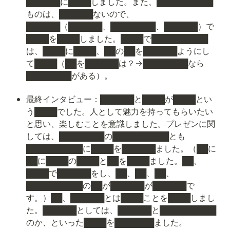
██████に████しました。また、██████████
ものは、██████ないので、
██████（██████、████████、██████）で
████を████しました。████で██████████
は、████に████、██の██を██████ようにし
て████（██を██████は？→████████なら
████████がある）。
最終インタビュー：██████と████が████とい
う████でした。人として魅力を持ってもらいたい
と思い、楽しむことを意識しました。プレゼンに関
しては、████████の██████████とも
██████████に████を██████ました。（██に
██に████の████と██を████ました。██、
████で██████をし、██、██、██、
██████████の██が██████が██████で
す。）██、██████とは████ことを████しまし
た。██████としては、██████と██████████
のか、といった████を███████ました。