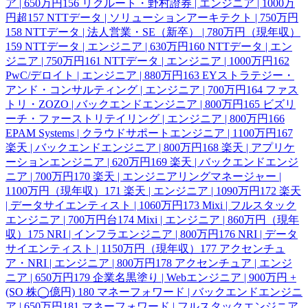
ア | 650万円
156
リクルート・野村證券 | エンジニア | 1000万
円超
157
NTTデータ | ソリューションアーキテクト | 750万円
158
NTTデータ | 法人営業・SE（新卒） | 780万円（現年収）
159
NTTデータ | エンジニア | 630万円
160
NTTデータ | エン
ジニア | 750万円
161
NTTデータ | エンジニア | 1000万円
162
PwC/デロイト | エンジニア | 880万円
163
EYストラテジー・
アンド・コンサルティング | エンジニア | 700万円
164
ファス
トリ・ZOZO | バックエンドエンジニア | 800万円
165
ビズリ
ーチ・ファーストリテイリング | エンジニア | 800万円
166
EPAM Systems | クラウドサポートエンジニア | 1100万円
167
楽天 | バックエンドエンジニア | 800万円
168
楽天 | アプリケ
ーションエンジニア | 620万円
169
楽天 | バックエンドエンジ
ニア | 700万円
170
楽天 | エンジニアリングマネージャー |
1100万円（現年収）
171
楽天 | エンジニア | 1090万円
172
楽天
| データサイエンティスト | 1060万円
173
Mixi | フルスタック
エンジニア | 700万円台
174
Mixi | エンジニア | 860万円（現年
収）
175
NRI | インフラエンジニア | 800万円
176
NRI | データ
サイエンティスト | 1150万円（現年収）
177
アクセンチュ
ア・NRI | エンジニア | 800万円
178
アクセンチュア | エンジ
ニア | 650万円
179
企業名黒塗り | Webエンジニア | 900万円 +
(SO 株◯億円)
180
マネーフォワード | バックエンドエンジニ
ア | 650万円
181
マネーフォワード | フルスタックエンジニア