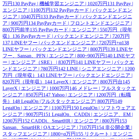
万円
130
PayPay | 機械学習エンジニア | 1020万円
131
PayPay |
エンジニア | 1100万円
132
PayPayカード | バックエンドエン
ジニア | 1040万円
133
PayPayカード | バックエンドエンジニ
ア | 900万円
134
PayPayカード | フロントエンドエンジニア |
800万円前半
135
PayPayカード | エンジニア | 550万円（現年
収）
136
PayPayカード | バックエンドエンジニア | 720万円
137
LINEヤフー | バックエンドエンジニア | 720万円+α
138
LINEヤフー | バックエンドエンジニア | 800万円
139
LINEヤ
フー、Sansan、PFN | エンジニア | 800~900万円
140
LINEヤフ
ー | エンジニア（SRE） | 830万円
141
LINEヤフー | バックエ
ンドエンジニア | 780万円
142
LINE | シニアエンジニア | 1200
万円（現年収）
143
LINEヤフー | バックエンドエンジニア |
820万円（現年収）
144
LayerX | エンジニア | 800万円台
145
LayerX | エンジニア | 1000万円
146
メドレー | フルスタックエ
ンジニア | 850万円
147
Yahoo | エンジニア | 1200万円（転職
先）
148
LegalOn |フルスタックエンジニア| 800万円
149
LegalOn | エンジニア | 1100万円
150
LegalOn | ソフトウェアエ
ンジニア | 900万円
151
LegalOn、CADDi | エンジニア、EM |
1200万円
152
CADDi、SmartHR | エンジニア | 800万円
153
Sansan、SmartHR | QAエンジニア | 710万円
154
非公開企業 |
スタッフエンジニア | 1800+α万円
155
リクルート | エンジニ