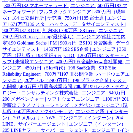
| 800万円
182
マネーフォワード | エンジニア | 600万円
183
マ
ネーフォワード | フルスタックエンジニア | 800万円（現年
収）
184
日立製作所 | 研究職 | 750万円
185
富士通 | エンジニ
ア | 671万円
186
スターバックス | データサイエンティスト |
900万円
187
KDDI | 社内SE | 790万円
188
freee | エンジニア |
750万円
189
freee、Luup(最終落ち) | エンジニア(他社にて内
定)
190
Goldman Sachs | PM | 900万円+BS
191
外資製薬 | データ
サイエンティスト | 1450万円
192
SES企業 | エンジニア | 350
万円（現年収）
193
零細SIer | CTO | 1200万円
194
スタートア
ップ | 未経験エンジニア | 400万円
195
金融SIer→自社開発 | エ
ンジニア | 450万円（SIer時代）
196
SaaS企業 | SRE(Site
Reliability Engineer) | 700万円
197
非公開企業 | ハードウェアエ
ンジニア | 20万ドル（2900万円）
198
ブラック企業 | システ
ム開発 | 400万円 /月最高残業時間:70時間
199
レック・テクノ
ロジー・コンサルティング株式会社 | エンジニア | 540万円
200
メガベンチャー | ソフトウェアエンジニア | 1100万円
201
伊藤忠テクノソリューションズ→メガベン | エンジニア | 現
年収1050万円
202
アクセンチュア | エンジニア系（インター
ン）
203
メルカリ・AWS | エンジニア（インターン）
204
LINE、サイバーエージェント | エンジニア（インターン）
205
LINEヤフー、サイバーエージェント | エンジニア（イン