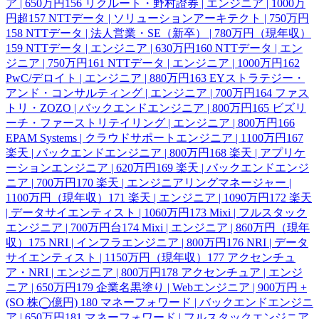
ア | 650万円
156
リクルート・野村證券 | エンジニア | 1000万
円超
157
NTTデータ | ソリューションアーキテクト | 750万円
158
NTTデータ | 法人営業・SE（新卒） | 780万円（現年収）
159
NTTデータ | エンジニア | 630万円
160
NTTデータ | エン
ジニア | 750万円
161
NTTデータ | エンジニア | 1000万円
162
PwC/デロイト | エンジニア | 880万円
163
EYストラテジー・
アンド・コンサルティング | エンジニア | 700万円
164
ファス
トリ・ZOZO | バックエンドエンジニア | 800万円
165
ビズリ
ーチ・ファーストリテイリング | エンジニア | 800万円
166
EPAM Systems | クラウドサポートエンジニア | 1100万円
167
楽天 | バックエンドエンジニア | 800万円
168
楽天 | アプリケ
ーションエンジニア | 620万円
169
楽天 | バックエンドエンジ
ニア | 700万円
170
楽天 | エンジニアリングマネージャー |
1100万円（現年収）
171
楽天 | エンジニア | 1090万円
172
楽天
| データサイエンティスト | 1060万円
173
Mixi | フルスタック
エンジニア | 700万円台
174
Mixi | エンジニア | 860万円（現年
収）
175
NRI | インフラエンジニア | 800万円
176
NRI | データ
サイエンティスト | 1150万円（現年収）
177
アクセンチュ
ア・NRI | エンジニア | 800万円
178
アクセンチュア | エンジ
ニア | 650万円
179
企業名黒塗り | Webエンジニア | 900万円 +
(SO 株◯億円)
180
マネーフォワード | バックエンドエンジニ
ア | 650万円
181
マネーフォワード | フルスタックエンジニア