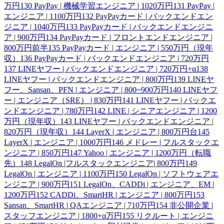
万円
130
PayPay | 機械学習エンジニア | 1020万円
131
PayPay |
エンジニア | 1100万円
132
PayPayカード | バックエンドエン
ジニア | 1040万円
133
PayPayカード | バックエンドエンジニ
ア | 900万円
134
PayPayカード | フロントエンドエンジニア |
800万円前半
135
PayPayカード | エンジニア | 550万円（現年
収）
136
PayPayカード | バックエンドエンジニア | 720万円
137
LINEヤフー | バックエンドエンジニア | 720万円+α
138
LINEヤフー | バックエンドエンジニア | 800万円
139
LINEヤ
フー、Sansan、PFN | エンジニア | 800~900万円
140
LINEヤフ
ー | エンジニア（SRE） | 830万円
141
LINEヤフー | バックエ
ンドエンジニア | 780万円
142
LINE | シニアエンジニア | 1200
万円（現年収）
143
LINEヤフー | バックエンドエンジニア |
820万円（現年収）
144
LayerX | エンジニア | 800万円台
145
LayerX | エンジニア | 1000万円
146
メドレー | フルスタックエ
ンジニア | 850万円
147
Yahoo | エンジニア | 1200万円（転職
先）
148
LegalOn |フルスタックエンジニア| 800万円
149
LegalOn | エンジニア | 1100万円
150
LegalOn | ソフトウェアエ
ンジニア | 900万円
151
LegalOn、CADDi | エンジニア、EM |
1200万円
152
CADDi、SmartHR | エンジニア | 800万円
153
Sansan、SmartHR | QAエンジニア | 710万円
154
非公開企業 |
スタッフエンジニア | 1800+α万円
155
リクルート | エンジニ