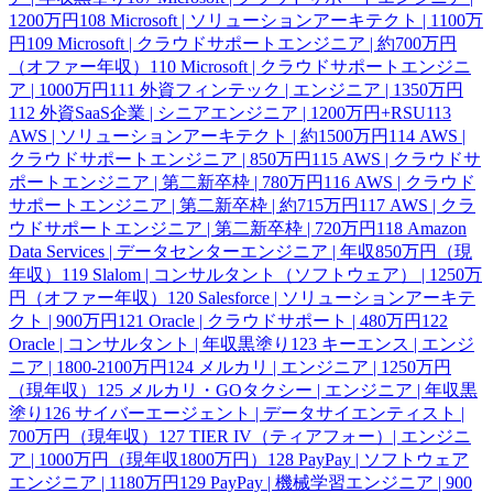
1200万円
108
Microsoft | ソリューションアーキテクト | 1100万
円
109
Microsoft | クラウドサポートエンジニア | 約700万円
（オファー年収）
110
Microsoft | クラウドサポートエンジニ
ア | 1000万円
111
外資フィンテック | エンジニア | 1350万円
112
外資SaaS企業 | シニアエンジニア | 1200万円+RSU
113
AWS | ソリューションアーキテクト | 約1500万円
114
AWS |
クラウドサポートエンジニア | 850万円
115
AWS | クラウドサ
ポートエンジニア | 第二新卒枠 | 780万円
116
AWS | クラウド
サポートエンジニア | 第二新卒枠 | 約715万円
117
AWS | クラ
ウドサポートエンジニア | 第二新卒枠 | 720万円
118
Amazon
Data Services | データセンターエンジニア | 年収850万円（現
年収）
119
Slalom | コンサルタント（ソフトウェア） | 1250万
円（オファー年収）
120
Salesforce | ソリューションアーキテ
クト | 900万円
121
Oracle | クラウドサポート | 480万円
122
Oracle | コンサルタント | 年収黒塗り
123
キーエンス | エンジ
ニア | 1800-2100万円
124
メルカリ | エンジニア | 1250万円
（現年収）
125
メルカリ・GOタクシー | エンジニア | 年収黒
塗り
126
サイバーエージェント | データサイエンティスト |
700万円（現年収）
127
TIER IV（ティアフォー）| エンジニ
ア | 1000万円（現年収1800万円）
128
PayPay | ソフトウェア
エンジニア | 1180万円
129
PayPay | 機械学習エンジニア | 900