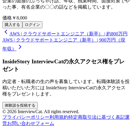
企業の面接のぶっちゃけ話、年収、残業時間、面接対策でや
った事、有名企業の〇〇の話などを掲載しています。
価格
￥8,000
購入する
ログイン
AWS | クラウドサポートエンジニア（新卒） | 約800万円
AWS | クラウドサポートエンジニア（新卒） | 900万円（現
年収）
InsideStory InterviewCatの永久アクセス権をプレ
ゼント
内定者・転職者の生の声を募集しています。転職体験談を投
稿いただいた方には InsideStory InterviewCatの永久アクセス
権をプレゼントします。
体験談を投稿する
© 2026 InterviewCat. All rights reserved.
プライバシーポリシー
利用規約
特定商取引法に基づく表記
運
営
お問い合わせフォーム