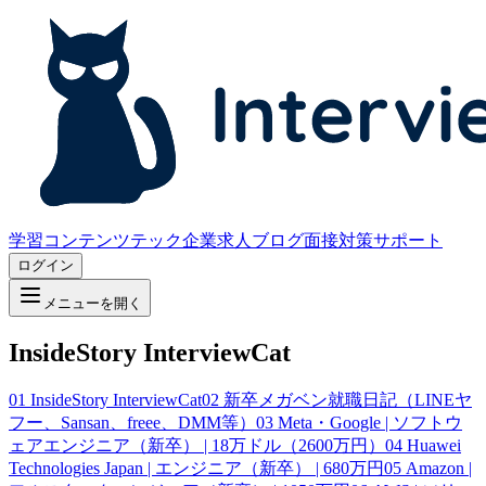
学習コンテンツ
テック企業求人
ブログ
面接対策サポート
ログイン
メニューを開く
InsideStory InterviewCat
01
InsideStory InterviewCat
02
新卒メガベン就職日記（LINEヤ
フー、Sansan、freee、DMM等）
03
Meta・Google | ソフトウ
ェアエンジニア（新卒） | 18万ドル（2600万円）
04
Huawei
Technologies Japan | エンジニア（新卒） | 680万円
05
Amazon |