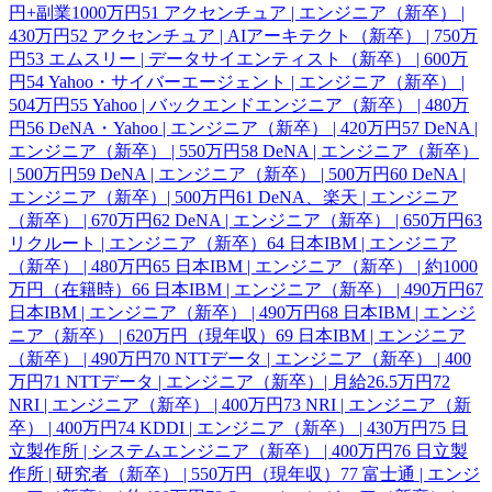
円+副業1000万円
51
アクセンチュア | エンジニア（新卒） |
430万円
52
アクセンチュア | AIアーキテクト（新卒） | 750万
円
53
エムスリー | データサイエンティスト（新卒） | 600万
円
54
Yahoo・サイバーエージェント | エンジニア（新卒） |
504万円
55
Yahoo | バックエンドエンジニア（新卒） | 480万
円
56
DeNA・Yahoo | エンジニア（新卒） | 420万円
57
DeNA |
エンジニア（新卒） | 550万円
58
DeNA | エンジニア（新卒）
| 500万円
59
DeNA | エンジニア（新卒） | 500万円
60
DeNA |
エンジニア（新卒）| 500万円
61
DeNA、楽天 | エンジニア
（新卒） | 670万円
62
DeNA | エンジニア（新卒） | 650万円
63
リクルート | エンジニア（新卒）
64
日本IBM | エンジニア
（新卒） | 480万円
65
日本IBM | エンジニア（新卒） | 約1000
万円（在籍時）
66
日本IBM | エンジニア（新卒） | 490万円
67
日本IBM | エンジニア（新卒） | 490万円
68
日本IBM | エンジ
ニア（新卒） | 620万円（現年収）
69
日本IBM | エンジニア
（新卒） | 490万円
70
NTTデータ | エンジニア（新卒） | 400
万円
71
NTTデータ | エンジニア（新卒）| 月給26.5万円
72
NRI | エンジニア（新卒） | 400万円
73
NRI | エンジニア（新
卒） | 400万円
74
KDDI | エンジニア（新卒） | 430万円
75
日
立製作所 | システムエンジニア（新卒） | 400万円
76
日立製
作所 | 研究者（新卒） | 550万円（現年収）
77
富士通 | エンジ