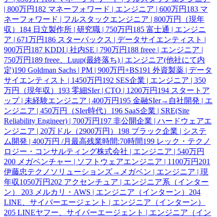
| 800万円
182
マネーフォワード | エンジニア | 600万円
183
マ
ネーフォワード | フルスタックエンジニア | 800万円（現年
収）
184
日立製作所 | 研究職 | 750万円
185
富士通 | エンジニ
ア | 671万円
186
スターバックス | データサイエンティスト |
900万円
187
KDDI | 社内SE | 790万円
188
freee | エンジニア |
750万円
189
freee、Luup(最終落ち) | エンジニア(他社にて内
定)
190
Goldman Sachs | PM | 900万円+BS
191
外資製薬 | データ
サイエンティスト | 1450万円
192
SES企業 | エンジニア | 350
万円（現年収）
193
零細SIer | CTO | 1200万円
194
スタートア
ップ | 未経験エンジニア | 400万円
195
金融SIer→自社開発 | エ
ンジニア | 450万円（SIer時代）
196
SaaS企業 | SRE(Site
Reliability Engineer) | 700万円
197
非公開企業 | ハードウェアエ
ンジニア | 20万ドル（2900万円）
198
ブラック企業 | システ
ム開発 | 400万円 /月最高残業時間:70時間
199
レック・テクノ
ロジー・コンサルティング株式会社 | エンジニア | 540万円
200
メガベンチャー | ソフトウェアエンジニア | 1100万円
201
伊藤忠テクノソリューションズ→メガベン | エンジニア | 現
年収1050万円
202
アクセンチュア | エンジニア系（インター
ン）
203
メルカリ・AWS | エンジニア（インターン）
204
LINE、サイバーエージェント | エンジニア（インターン）
205
LINEヤフー、サイバーエージェント | エンジニア（イン