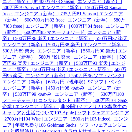
ニア（新卒） | 約400万円
78
Sansan | エンジニア（新卒） |
500万円
79
Sansan | エンジニア（新卒） | 560万円
80
Sansan、
freee | エンジニア（新卒） | 735万円
81
Sansan | エンジニア
（新卒） | 600-700万円
82
freee | エンジニア（新卒） | 580万
円
83
freee | エンジニア（新卒） | 600万円
84
freee | エンジニア
（新卒） | 600万円
85
マネーフォワード | エンジニア（新
卒） | 500万円
86
楽天 | エンジニア（新卒） | 550万円
87
楽天 |
エンジニア（新卒） | 590万円
88
楽天 | エンジニア（新卒） |
530万円
89
楽天 | エンジニア（新卒） | 550万円
90
楽天 | エン
ジニア（新卒） | 580万円
91
楽天 | エンジニア（新卒） | 520
万円
92
楽天 | エンジニア（新卒） | 580万円
93
楽天 | エンジ
ニア（新卒） | 560万円
94
楽天 | エンジニア（新卒） | 600万
円
95
楽天 | エンジニア（新卒） | 550万円
96
ソフトバンク |
エンジニア（新卒） | 680万円（現年収）
97
ソフトバンク |
エンジニア（新卒） | 450万円
98
ゆめみ | エンジニア（新
卒） | 530万円
99
ゆめみ | エンジニア（新卒） | 530万円
100
フューチャー | ITコンサルタント（新卒） | 500万円
101
SaaS
企業 | エンジニア（新卒） | 非公開
102
アメリカCS留学生の
キャリアと生活について
103
Apple | ソフトウェアエンジニア
| 2700万円
104
Wise | エンジニア | 1500万円
105
Indeed | エンジ
ニア | 年収黒塗り
106
Goldman Sachs | ソフトウェアエンジニ
ア | 年収黒塗り
107
Microsoft | クラウドサポートエンジニア |