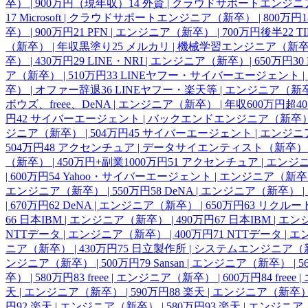
卒） | 900万円（現年収）
14
外資 | クラウドサポートエンジニア
17
Microsoft | クラウドサポートエンジニア（新卒） | 800万円
1
卒） | 900万円
21
PFN | エンジニア（新卒） | 700万円後半
22
T
（新卒） | 年収黒塗り
25
メルカリ | 機械学習エンジニア（新卒） 
卒） | 430万円
29
LINE・NRI | エンジニア（新卒）| 650万円
30
ア（新卒） | 510万円
33
LINEヤフー・サイバーエージェント | 
卒） | オファー辞退
36
LINEヤフー・楽天等 | エンジニア（新
ボウズ、freee、DeNA | エンジニア（新卒） | 年収600万円超
40
円
42
サイバーエージェント | バックエンドエンジニア（新卒） |
ジニア（新卒） | 504万円
45
サイバーエージェント | エンジニア
504万円
48
アクセンチュア | データサイエンティスト（新卒） | 
（新卒） | 450万円+副業1000万円
51
アクセンチュア | エンジニ
| 600万円
54
Yahoo・サイバーエージェント | エンジニア（新卒） 
エンジニア（新卒） | 550万円
58
DeNA | エンジニア（新卒） | 
| 670万円
62
DeNA | エンジニア（新卒） | 650万円
63
リクルート
66
日本IBM | エンジニア（新卒） | 490万円
67
日本IBM | エン
NTTデータ | エンジニア（新卒） | 400万円
71
NTTデータ | 
ニア（新卒） | 430万円
75
日立製作所 | システムエンジニア（新卒
ンジニア（新卒） | 500万円
79
Sansan | エンジニア（新卒） | 
卒） | 580万円
83
freee | エンジニア（新卒） | 600万円
84
free
天 | エンジニア（新卒） | 590万円
88
楽天 | エンジニア（新卒） 
円
92
楽天 | エンジニア（新卒） | 580万円
93
楽天 | エンジニア（