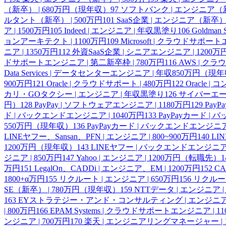
（新卒） | 680万円（現年収）
97
ソフトバンク | エンジニア（新卒
ルタント（新卒） | 500万円
101
SaaS企業 | エンジニア（新卒）
ア | 1500万円
105
Indeed | エンジニア | 年収黒塗り
106
Goldma
ョンアーキテクト | 1100万円
109
Microsoft | クラウドサ
ニア | 1350万円
112
外資SaaS企業 | シニアエンジニア | 1200万
ドサポートエンジニア | 第二新卒枠 | 780万円
116
AWS | ク
Data Services | データセンターエンジニア | 年収850万円（現
900万円
121
Oracle | クラウドサポート | 480万円
122
Oracle 
カリ・GOタクシー | エンジニア | 年収黒塗り
126
サイバーエージ
円）
128
PayPay | ソフトウェアエンジニア | 1180万円
129
PayP
ド | バックエンドエンジニア | 1040万円
133
PayPayカード |
550万円（現年収）
136
PayPayカード | バックエンドエンジニア 
LINEヤフー、Sansan、PFN | エンジニア | 800~900万円
140
LI
1200万円（現年収）
143
LINEヤフー | バックエンドエンジニア
ジニア | 850万円
147
Yahoo | エンジニア | 1200万円（転職先）
1
万円
151
LegalOn、CADDi | エンジニア、EM | 1200万円
152
CA
1800+α万円
155
リクルート | エンジニア | 650万円
156
リクルート
SE（新卒） | 780万円（現年収）
159
NTTデータ | エンジニア |
163
EYストラテジー・アンド・コンサルティング | エンジニア |
| 800万円
166
EPAM Systems | クラウドサポートエンジニア | 1
ンジニア | 700万円
170
楽天 | エンジニアリングマネージャー |