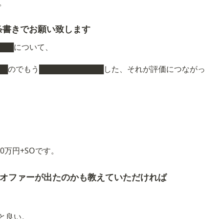
た。
条書きでお願い致します
████について、
█のでもう████████████した、それが評価につながっ
万円+SOです。
てオファーが出たのかも教えていただければ
ると良い。