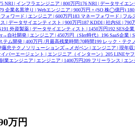
75
NRI | インフラエンジニア | 800万円
176
NRI | データサイエ
79
企業名黒塗り | Webエンジニア | 900万円 + (SO 株◯億円)
180
フォワード | エンジニア | 600万円
183
マネーフォワード | フル
 | データサイエンティスト | 900万円
187
KDDI | 社内SE | 79
S
191
外資製薬 | データサイエンティスト | 1450万円
192
SES企業
er→自社開発 | エンジニア | 450万円（SIer時代）
196
SaaS企業 | SR
ステム開発 | 400万円 /月最高残業時間:70時間
199
レック・テクノ
伊藤忠テクノソリューションズ→メガベン | エンジニア | 現年収1
、サイバーエージェント | エンジニア（インターン）
205
LINE
副業エンジニア | エンジニア | 1400万円
209
フリーランス | エン
90万円