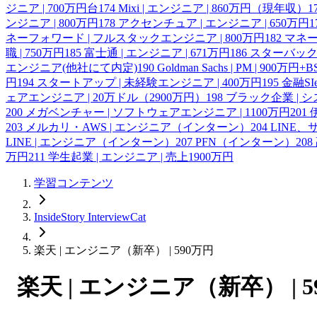
ジニア | 700万円台
174
Mixi | エンジニア | 860万円（現年収）
1
ンジニア | 800万円
178
アクセンチュア | エンジニア | 650万円
1
ネーフォワード | フルスタックエンジニア | 800万円
182
マネー
職 | 750万円
185
富士通 | エンジニア | 671万円
186
スターバックス
エンジニア(他社にて内定)
190
Goldman Sachs | PM | 900万円+B
円
194
スタートアップ | 未経験エンジニア | 400万円
195
金融SI
ェアエンジニア | 20万ドル（2900万円）
198
ブラック企業 | シ
200
メガベンチャー | ソフトウェアエンジニア | 1100万円
201
203
メルカリ・AWS | エンジニア（インターン）
204
LINE
LINE | エンジニア（インターン）
207
PFN（インターン）
208
万円
211
学生起業 | エンジニア | 売上1900万円
学習コンテンツ
InsideStory InterviewCat
楽天 | エンジニア（新卒） | 590万円
楽天 | エンジニア（新卒） | 5