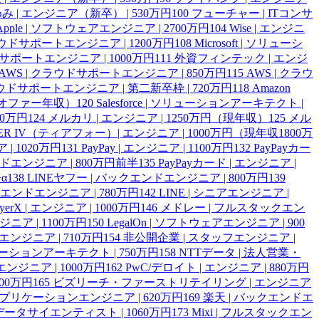
み | エンジニア（新卒） | 530万円
100
フューチャー | ITコンサ
Apple | ソフトウェアエンジニア | 2700万円
104
Wise | エンジニ
| クラウドサポートエンジニア | 1200万円
108
Microsoft | ソリューシ
ラウドサポートエンジニア | 1000万円
111
外資フィンテック | エンジ
AWS | クラウドサポートエンジニア | 850万円
115
AWS | クラウ
ラウドサポートエンジニア | 第二新卒枠 | 720万円
118
Amazon
円（オファー年収）
120
Salesforce | ソリューションアーキテクト |
00万円
124
メルカリ | エンジニア | 1250万円（現年収）
125
メル
IER IV（ティアフォー）| エンジニア | 1000万円（現年収1800万
 | 1020万円
131
PayPay | エンジニア | 1100万円
132
PayPayカー
ンドエンジニア | 800万円前半
135
PayPayカード | エンジニア |
α
138
LINEヤフー | バックエンドエンジニア | 800万円
139
クエンドエンジニア | 780万円
142
LINE | シニアエンジニア |
ayerX | エンジニア | 1000万円
146
メドレー | フルスタックエン
エンジニア | 1100万円
150
LegalOn | ソフトウェアエンジニア | 900
 QAエンジニア | 710万円
154
非公開企業 | スタッフエンジニア |
ューションアーキテクト | 750万円
158
NTTデータ | 法人営業・
エンジニア | 1000万円
162
PwC/デロイト | エンジニア | 880万円
00万円
165
ビズリーチ・ファーストリテイリング | エンジニア
 アプリケーションエンジニア | 620万円
169
楽天 | バックエンドエ
 データサイエンティスト | 1060万円
173
Mixi | フルスタックエン