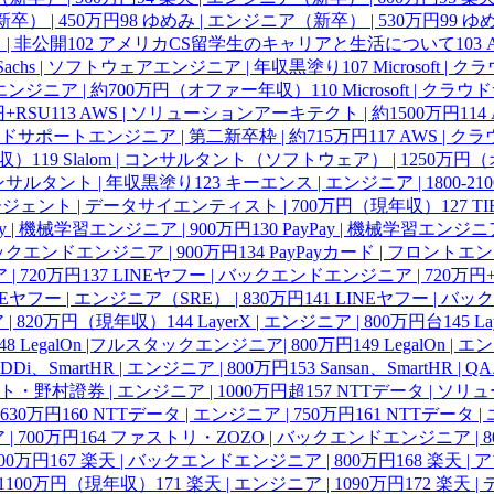
） | 450万円
98
ゆめみ | エンジニア（新卒） | 530万円
99
ゆめ
 | 非公開
102
アメリカCS留学生のキャリアと生活について
103
n Sachs | ソフトウェアエンジニア | 年収黒塗り
107
Microsoft 
ポートエンジニア | 約700万円（オファー年収）
110
Microsoft | ク
円+RSU
113
AWS | ソリューションアーキテクト | 約1500万円
114
ラウドサポートエンジニア | 第二新卒枠 | 約715万円
117
AWS | ク
年収）
119
Slalom | コンサルタント（ソフトウェア） | 1250万
| コンサルタント | 年収黒塗り
123
キーエンス | エンジニア | 1800-21
ェント | データサイエンティスト | 700万円（現年収）
127
T
ay | 機械学習エンジニア | 900万円
130
PayPay | 機械学習エンジニア
 バックエンドエンジニア | 900万円
134
PayPayカード | フロントエ
| 720万円
137
LINEヤフー | バックエンドエンジニア | 720万円+
NEヤフー | エンジニア（SRE） | 830万円
141
LINEヤフー | バッ
 | 820万円（現年収）
144
LayerX | エンジニア | 800万円台
145
L
48
LegalOn |フルスタックエンジニア| 800万円
149
LegalOn | 
DDi、SmartHR | エンジニア | 800万円
153
Sansan、SmartHR |
・野村證券 | エンジニア | 1000万円超
157
NTTデータ | ソリ
 630万円
160
NTTデータ | エンジニア | 750万円
161
NTTデータ | 
 700万円
164
ファストリ・ZOZO | バックエンドエンジニア | 8
100万円
167
楽天 | バックエンドエンジニア | 800万円
168
楽天 |
 1100万円（現年収）
171
楽天 | エンジニア | 1090万円
172
楽天 |