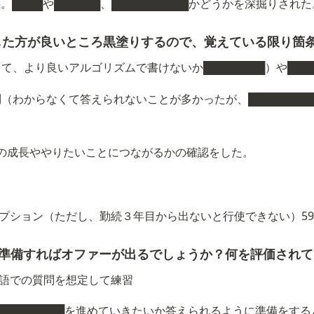
面接。████や██████、██████████かどうかを深掘りされ
した方が良いところ黒塗りするので、覚えている限り箇
██して、より良いアルゴリズムで書けないか████████）や██
（わからなくて答えられないことが多かったが、█████████
の成長ややりたいことにつながるかの確認をした。
プション（ただし、勤続３年目から出ないと行使できない）590
を準備すればオファーが出るでしょうか？何を評価され
）、英語での質問を想定して練習
██████████を進めていきたいか答えられるように準備をす