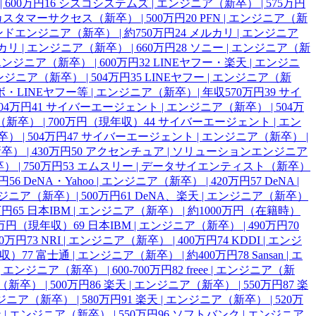
 600万円
16
シスコシステムズ | エンジニア（新卒） | 575万円
ce | カスタマーサクセス（新卒） | 500万円
20
PFN | エンジニア（新
ンドエンジニア（新卒） | 約750万円
24
メルカリ | エンジニア
リ | エンジニア（新卒） | 660万円
28
ソニー | エンジニア（新
エンジニア（新卒） | 600万円
32
LINEヤフー・楽天 | エンジニ
ンジニア（新卒） | 504万円
35
LINEヤフー | エンジニア（新
・LINEヤフー等 | エンジニア（新卒）| 年収570万円
39
サイ
04万円
41
サイバーエージェント | エンジニア（新卒） | 504万
卒） | 700万円（現年収）
44
サイバーエージェント | エン
 | 504万円
47
サイバーエージェント | エンジニア（新卒） |
 | 430万円
50
アクセンチュア | ソリューションエンジニア
 | 750万円
53
エムスリー | データサイエンティスト（新卒）
万円
56
DeNA・Yahoo | エンジニア（新卒） | 420万円
57
DeNA |
エンジニア（新卒）| 500万円
61
DeNA、楽天 | エンジニア（新卒）
万円
65
日本IBM | エンジニア（新卒） | 約1000万円（在籍時）
20万円（現年収）
69
日本IBM | エンジニア（新卒） | 490万円
70
00万円
73
NRI | エンジニア（新卒） | 400万円
74
KDDI | エンジ
年収）
77
富士通 | エンジニア（新卒） | 約400万円
78
Sansan | エ
n | エンジニア（新卒） | 600-700万円
82
freee | エンジニア（新
新卒） | 500万円
86
楽天 | エンジニア（新卒） | 550万円
87
楽
ジニア（新卒） | 580万円
91
楽天 | エンジニア（新卒） | 520万
 | エンジニア（新卒） | 550万円
96
ソフトバンク | エンジニア