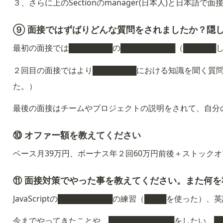
３、さらに上のSectionのmanager(日本人)と日本語で
⑨ 面接ではずばりどんな質問をされましたか？隠
最初の面接では████████の██████████（████
２回目の面接ではより████████における知識を聞く質問
た。）
最後の面接はチームやプロジェクトの説明をされて、自分
⑩ オファー額を教えてください
ベース月39万円、ボーナス年２回60万円前後＋ストックオ
⑪ 面接対策でやった事を教えてください。また何
JavaScriptの██████████の練習（████を使った
今までやってきたことや、████████████をしたい、