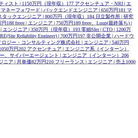
ンティスト | 1150万円（現年収）
177
アクセンチュア・NRI | エ
マネーフォワード | バックエンドエンジニア | 650万円
181
マ
スタックエンジニア | 800万円（現年収）
184
日立製作所 | 研究
0万円
188
freee | エンジニア | 750万円
189
freee、Luup(最終落ち) |
 | エンジニア | 350万円（現年収）
193
零細SIer | CTO | 1200万
E(Site Reliability Engineer) | 700万円
197
非公開企業 | ハードウ
ロジー・コンサルティング株式会社 | エンジニア | 540万円
050万円
202
アクセンチュア | エンジニア系（インターン）
ヤフー、サイバーエージェント | エンジニア（インターン）
206
ジニア | 月単価82万円
210
フリーランス | エンジニア | 売上1000