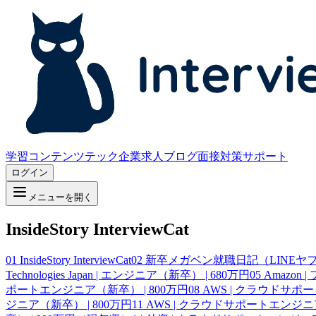
学習コンテンツ
テック企業求人
ブログ
面接対策サポート
ログイン
メニューを開く
InsideStory InterviewCat
01
InsideStory InterviewCat
02
新卒メガベン就職日記（LINEヤフー、
Technologies Japan | エンジニア（新卒） | 680万円
05
Amazon
ポートエンジニア（新卒） | 800万円
08
AWS | クラウドサポ
ジニア（新卒） | 800万円
11
AWS | クラウドサポートエンジニア