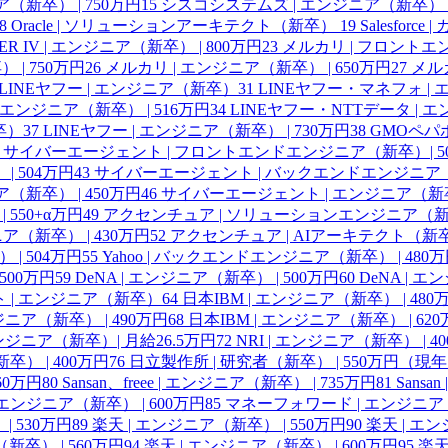
（新卒） | 750万円
15
シスコシステムズ | エンジニア（新卒） |
8
Oracle | ソリューションアーキテクト（新卒）
19
Salesfor
IER IV | エンジニア（新卒） | 800万円
23
メルカリ | フロントエ
| 750万円
26
メルカリ | エンジニア（新卒） | 650万円
27
メルカ
LINEヤフー | エンジニア（新卒）
31
LINEヤフー・マネフォ | 
エンジニア（新卒） | 516万円
34
LINEヤフー・NTTデータ | エ
卒）
37
LINEヤフー | エンジニア（新卒） | 730万円
38
GMOペパボ
サイバーエージェント | フロントエンドエンジニア（新卒）| 5
 504万円
43
サイバーエージェント | バックエンドエンジニア（新
（新卒） | 450万円
46
サイバーエージェント | エンジニア（新卒）
550+α万円
49
アクセンチュア | ソリューションエンジニア（新卒）
ア（新卒） | 430万円
52
アクセンチュア | AIアーキテクト（新卒）
| 504万円
55
Yahoo | バックエンドエンジニア（新卒） | 480
500万円
59
DeNA | エンジニア（新卒） | 500万円
60
DeNA | 
 | エンジニア（新卒）
64
日本IBM | エンジニア（新卒） | 480
ジニア（新卒） | 490万円
68
日本IBM | エンジニア（新卒） | 6
エンジニア（新卒）| 月給26.5万円
72
NRI | エンジニア（新卒） | 4
） | 400万円
76
日立製作所 | 研究者（新卒） | 550万円（現
560万円
80
Sansan、freee | エンジニア（新卒） | 735万円
81
Sansa
e | エンジニア（新卒） | 600万円
85
マネーフォワード | エンジニア（
| 530万円
89
楽天 | エンジニア（新卒） | 550万円
90
楽天 | エン
新卒） | 560万円
94
楽天 | エンジニア（新卒） | 600万円
95
楽天