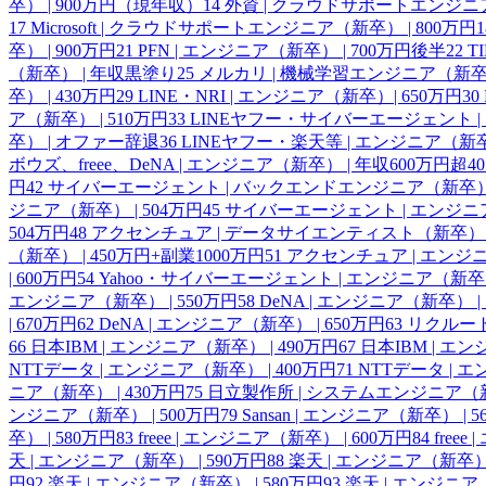
卒） | 900万円（現年収）
14
外資 | クラウドサポートエンジニア
17
Microsoft | クラウドサポートエンジニア（新卒） | 800万円
1
卒） | 900万円
21
PFN | エンジニア（新卒） | 700万円後半
22
T
（新卒） | 年収黒塗り
25
メルカリ | 機械学習エンジニア（新卒） 
卒） | 430万円
29
LINE・NRI | エンジニア（新卒）| 650万円
30
ア（新卒） | 510万円
33
LINEヤフー・サイバーエージェント | 
卒） | オファー辞退
36
LINEヤフー・楽天等 | エンジニア（新
ボウズ、freee、DeNA | エンジニア（新卒） | 年収600万円超
40
円
42
サイバーエージェント | バックエンドエンジニア（新卒） |
ジニア（新卒） | 504万円
45
サイバーエージェント | エンジニア
504万円
48
アクセンチュア | データサイエンティスト（新卒） | 
（新卒） | 450万円+副業1000万円
51
アクセンチュア | エンジニ
| 600万円
54
Yahoo・サイバーエージェント | エンジニア（新卒） 
エンジニア（新卒） | 550万円
58
DeNA | エンジニア（新卒） | 
| 670万円
62
DeNA | エンジニア（新卒） | 650万円
63
リクルート
66
日本IBM | エンジニア（新卒） | 490万円
67
日本IBM | エン
NTTデータ | エンジニア（新卒） | 400万円
71
NTTデータ | 
ニア（新卒） | 430万円
75
日立製作所 | システムエンジニア（新卒
ンジニア（新卒） | 500万円
79
Sansan | エンジニア（新卒） | 
卒） | 580万円
83
freee | エンジニア（新卒） | 600万円
84
free
天 | エンジニア（新卒） | 590万円
88
楽天 | エンジニア（新卒） 
円
92
楽天 | エンジニア（新卒） | 580万円
93
楽天 | エンジニア（