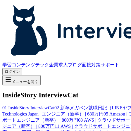
学習コンテンツ
テック企業求人
ブログ
面接対策サポート
ログイン
メニューを開く
InsideStory InterviewCat
01
InsideStory InterviewCat
02
新卒メガベン就職日記（LINEヤフー、
Technologies Japan | エンジニア（新卒） | 680万円
05
Amazon
ポートエンジニア（新卒） | 800万円
08
AWS | クラウドサポ
ジニア（新卒） | 800万円
11
AWS | クラウドサポートエンジニア