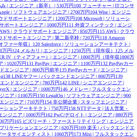
み | エンジニア（新卒） | 530万円
100
フューチャー | ITコンサ
Apple | ソフトウェアエンジニア | 2700万円
104
Wise | エンジニ
| クラウドサポートエンジニア | 1200万円
108
Microsoft | ソリューシ
ラウドサポートエンジニア | 1000万円
111
外資フィンテック | エンジ
AWS | クラウドサポートエンジニア | 850万円
115
AWS | クラウ
ラウドサポートエンジニア | 第二新卒枠 | 720万円
118
Amazon
円（オファー年収）
120
Salesforce | ソリューションアーキテクト |
00万円
124
メルカリ | エンジニア | 1250万円（現年収）
125
メル
IER IV（ティアフォー）| エンジニア | 1000万円（現年収1800万
 | 1020万円
131
PayPay | エンジニア | 1100万円
132
PayPayカー
ンドエンジニア | 800万円前半
135
PayPayカード | エンジニア |
α
138
LINEヤフー | バックエンドエンジニア | 800万円
139
クエンドエンジニア | 780万円
142
LINE | シニアエンジニア |
ayerX | エンジニア | 1000万円
146
メドレー | フルスタックエン
エンジニア | 1100万円
150
LegalOn | ソフトウェアエンジニア | 900
 QAエンジニア | 710万円
154
非公開企業 | スタッフエンジニア |
ューションアーキテクト | 750万円
158
NTTデータ | 法人営業・
エンジニア | 1000万円
162
PwC/デロイト | エンジニア | 880万円
00万円
165
ビズリーチ・ファーストリテイリング | エンジニア
 アプリケーションエンジニア | 620万円
169
楽天 | バックエンドエ
 データサイエンティスト | 1060万円
173
Mixi | フルスタックエン