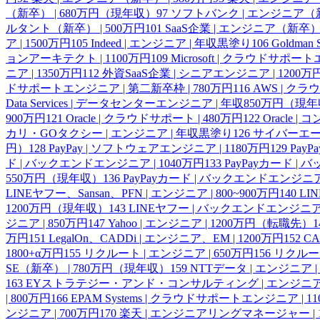
（新卒） | 680万円（現年収）
97
ソフトバンク | エンジニア（新卒
ルタント（新卒） | 500万円
101
SaaS企業 | エンジニア（新卒）
ア | 1500万円
105
Indeed | エンジニア | 年収黒塗り
106
Goldma
ョンアーキテクト | 1100万円
109
Microsoft | クラウドサ
ニア | 1350万円
112
外資SaaS企業 | シニアエンジニア | 1200万
ドサポートエンジニア | 第二新卒枠 | 780万円
116
AWS | ク
Data Services | データセンターエンジニア | 年収850万円（現
900万円
121
Oracle | クラウドサポート | 480万円
122
Oracle 
カリ・GOタクシー | エンジニア | 年収黒塗り
126
サイバーエージ
円）
128
PayPay | ソフトウェアエンジニア | 1180万円
129
PayP
ド | バックエンドエンジニア | 1040万円
133
PayPayカード |
550万円（現年収）
136
PayPayカード | バックエンドエンジニア 
LINEヤフー、Sansan、PFN | エンジニア | 800~900万円
140
LI
1200万円（現年収）
143
LINEヤフー | バックエンドエンジニア
ジニア | 850万円
147
Yahoo | エンジニア | 1200万円（転職先）
1
万円
151
LegalOn、CADDi | エンジニア、EM | 1200万円
152
CA
1800+α万円
155
リクルート | エンジニア | 650万円
156
リクルート
SE（新卒） | 780万円（現年収）
159
NTTデータ | エンジニア |
163
EYストラテジー・アンド・コンサルティング | エンジニア |
| 800万円
166
EPAM Systems | クラウドサポートエンジニア | 1
ンジニア | 700万円
170
楽天 | エンジニアリングマネージャー |