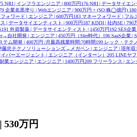
75
NRI | インフラエンジニア | 800万円
176
NRI | データサイエ
79
企業名黒塗り | Webエンジニア | 900万円 + (SO 株◯億円)
180
フォワード | エンジニア | 600万円
183
マネーフォワード | フル
 | データサイエンティスト | 900万円
187
KDDI | 社内SE | 79
S
191
外資製薬 | データサイエンティスト | 1450万円
192
SES企業
er→自社開発 | エンジニア | 450万円（SIer時代）
196
SaaS企業 | SR
ステム開発 | 400万円 /月最高残業時間:70時間
199
レック・テクノ
伊藤忠テクノソリューションズ→メガベン | エンジニア | 現年収1
、サイバーエージェント | エンジニア（インターン）
205
LINE
副業エンジニア | エンジニア | 1400万円
209
フリーランス | エン
 530万円