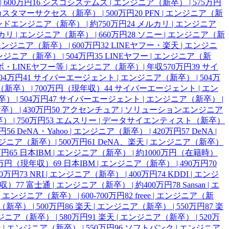
 600万円
16
シスコシステムズ | エンジニア（新卒） | 575万円
ce | カスタマーサクセス（新卒） | 500万円
20
PFN | エンジニア（新
ンドエンジニア（新卒） | 約750万円
24
メルカリ | エンジニア
リ | エンジニア（新卒） | 660万円
28
ソニー | エンジニア（新
エンジニア（新卒） | 600万円
32
LINEヤフー・楽天 | エンジニ
ンジニア（新卒） | 504万円
35
LINEヤフー | エンジニア（新
・LINEヤフー等 | エンジニア（新卒）| 年収570万円
39
サイ
04万円
41
サイバーエージェント | エンジニア（新卒） | 504万
卒） | 700万円（現年収）
44
サイバーエージェント | エン
 | 504万円
47
サイバーエージェント | エンジニア（新卒） |
 | 430万円
50
アクセンチュア | ソリューションエンジニア
 | 750万円
53
エムスリー | データサイエンティスト（新卒）
万円
56
DeNA・Yahoo | エンジニア（新卒） | 420万円
57
DeNA |
エンジニア（新卒）| 500万円
61
DeNA、楽天 | エンジニア（新卒）
万円
65
日本IBM | エンジニア（新卒） | 約1000万円（在籍時）
20万円（現年収）
69
日本IBM | エンジニア（新卒） | 490万円
70
00万円
73
NRI | エンジニア（新卒） | 400万円
74
KDDI | エンジ
年収）
77
富士通 | エンジニア（新卒） | 約400万円
78
Sansan | エ
n | エンジニア（新卒） | 600-700万円
82
freee | エンジニア（新
新卒） | 500万円
86
楽天 | エンジニア（新卒） | 550万円
87
楽
ジニア（新卒） | 580万円
91
楽天 | エンジニア（新卒） | 520万
 | エンジニア（新卒） | 550万円
96
ソフトバンク | エンジニア