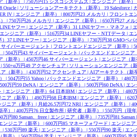
（新卒） | 750万円
15
シスコシステムズ | エンジニア（新卒） |
8
Oracle | ソリューションアーキテクト（新卒）
19
Salesfor
IER IV | エンジニア（新卒） | 800万円
23
メルカリ | フロントエ
| 750万円
26
メルカリ | エンジニア（新卒） | 650万円
27
メルカ
LINEヤフー | エンジニア（新卒）
31
LINEヤフー・マネフォ | 
エンジニア（新卒） | 516万円
34
LINEヤフー・NTTデータ | エ
卒）
37
LINEヤフー | エンジニア（新卒） | 730万円
38
GMOペパボ
サイバーエージェント | フロントエンドエンジニア（新卒）| 5
 504万円
43
サイバーエージェント | バックエンドエンジニア（新
（新卒） | 450万円
46
サイバーエージェント | エンジニア（新卒）
550+α万円
49
アクセンチュア | ソリューションエンジニア（新卒）
ア（新卒） | 430万円
52
アクセンチュア | AIアーキテクト（新卒）
| 504万円
55
Yahoo | バックエンドエンジニア（新卒） | 480
500万円
59
DeNA | エンジニア（新卒） | 500万円
60
DeNA | 
 | エンジニア（新卒）
64
日本IBM | エンジニア（新卒） | 480
ジニア（新卒） | 490万円
68
日本IBM | エンジニア（新卒） | 6
エンジニア（新卒）| 月給26.5万円
72
NRI | エンジニア（新卒） | 4
） | 400万円
76
日立製作所 | 研究者（新卒） | 550万円（現
560万円
80
Sansan、freee | エンジニア（新卒） | 735万円
81
Sansa
e | エンジニア（新卒） | 600万円
85
マネーフォワード | エンジニア（
| 530万円
89
楽天 | エンジニア（新卒） | 550万円
90
楽天 | エン
新卒） | 560万円
94
楽天 | エンジニア（新卒） | 600万円
95
楽天