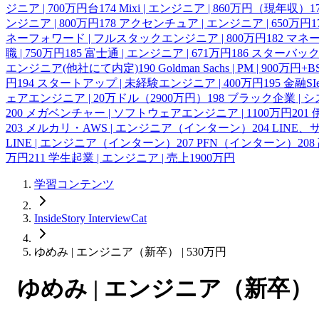
ジニア | 700万円台
174
Mixi | エンジニア | 860万円（現年収）
1
ンジニア | 800万円
178
アクセンチュア | エンジニア | 650万円
1
ネーフォワード | フルスタックエンジニア | 800万円
182
マネー
職 | 750万円
185
富士通 | エンジニア | 671万円
186
スターバックス
エンジニア(他社にて内定)
190
Goldman Sachs | PM | 900万円+B
円
194
スタートアップ | 未経験エンジニア | 400万円
195
金融SI
ェアエンジニア | 20万ドル（2900万円）
198
ブラック企業 | シ
200
メガベンチャー | ソフトウェアエンジニア | 1100万円
201
203
メルカリ・AWS | エンジニア（インターン）
204
LINE
LINE | エンジニア（インターン）
207
PFN（インターン）
208
万円
211
学生起業 | エンジニア | 売上1900万円
学習コンテンツ
InsideStory InterviewCat
ゆめみ | エンジニア（新卒） | 530万円
ゆめみ | エンジニア（新卒） |