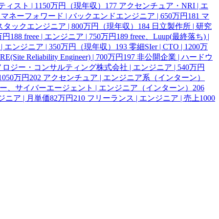
ンティスト | 1150万円（現年収）
177
アクセンチュア・NRI | エ
マネーフォワード | バックエンドエンジニア | 650万円
181
マ
スタックエンジニア | 800万円（現年収）
184
日立製作所 | 研究
0万円
188
freee | エンジニア | 750万円
189
freee、Luup(最終落ち) |
 | エンジニア | 350万円（現年収）
193
零細SIer | CTO | 1200万
E(Site Reliability Engineer) | 700万円
197
非公開企業 | ハードウ
ロジー・コンサルティング株式会社 | エンジニア | 540万円
050万円
202
アクセンチュア | エンジニア系（インターン）
ヤフー、サイバーエージェント | エンジニア（インターン）
206
ジニア | 月単価82万円
210
フリーランス | エンジニア | 売上1000