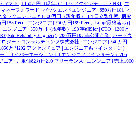
ンティスト | 1150万円（現年収）
177
アクセンチュア・NRI | エ
マネーフォワード | バックエンドエンジニア | 650万円
181
マ
スタックエンジニア | 800万円（現年収）
184
日立製作所 | 研究
0万円
188
freee | エンジニア | 750万円
189
freee、Luup(最終落ち) |
 | エンジニア | 350万円（現年収）
193
零細SIer | CTO | 1200万
E(Site Reliability Engineer) | 700万円
197
非公開企業 | ハードウ
ロジー・コンサルティング株式会社 | エンジニア | 540万円
050万円
202
アクセンチュア | エンジニア系（インターン）
ヤフー、サイバーエージェント | エンジニア（インターン）
206
ジニア | 月単価82万円
210
フリーランス | エンジニア | 売上1000