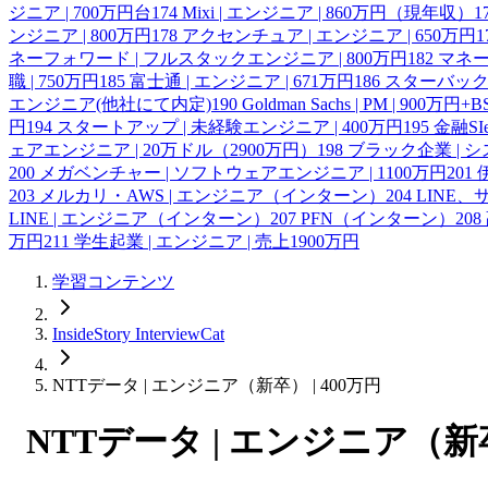
ジニア | 700万円台
174
Mixi | エンジニア | 860万円（現年収）
1
ンジニア | 800万円
178
アクセンチュア | エンジニア | 650万円
1
ネーフォワード | フルスタックエンジニア | 800万円
182
マネー
職 | 750万円
185
富士通 | エンジニア | 671万円
186
スターバックス
エンジニア(他社にて内定)
190
Goldman Sachs | PM | 900万円+B
円
194
スタートアップ | 未経験エンジニア | 400万円
195
金融SI
ェアエンジニア | 20万ドル（2900万円）
198
ブラック企業 | シ
200
メガベンチャー | ソフトウェアエンジニア | 1100万円
201
203
メルカリ・AWS | エンジニア（インターン）
204
LINE
LINE | エンジニア（インターン）
207
PFN（インターン）
208
万円
211
学生起業 | エンジニア | 売上1900万円
学習コンテンツ
InsideStory InterviewCat
NTTデータ | エンジニア（新卒） | 400万円
NTTデータ | エンジニア（新卒