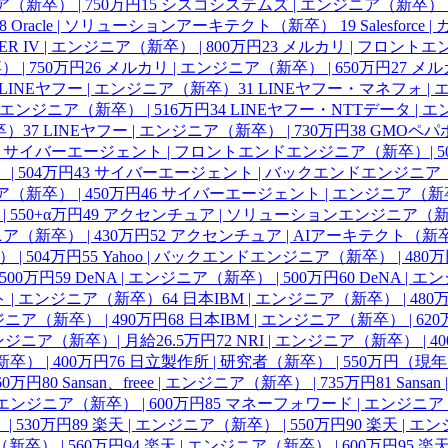
（新卒） | 750万円
15
シスコシステムズ | エンジニア（新卒） |
8
Oracle | ソリューションアーキテクト（新卒）
19
Salesfor
IER IV | エンジニア（新卒） | 800万円
23
メルカリ | フロントエ
| 750万円
26
メルカリ | エンジニア（新卒） | 650万円
27
メルカ
LINEヤフー | エンジニア（新卒）
31
LINEヤフー・マネフォ | 
エンジニア（新卒） | 516万円
34
LINEヤフー・NTTデータ | エ
卒）
37
LINEヤフー | エンジニア（新卒） | 730万円
38
GMOペパボ
サイバーエージェント | フロントエンドエンジニア（新卒）| 5
 504万円
43
サイバーエージェント | バックエンドエンジニア（新
（新卒） | 450万円
46
サイバーエージェント | エンジニア（新卒）
550+α万円
49
アクセンチュア | ソリューションエンジニア（新卒）
ア（新卒） | 430万円
52
アクセンチュア | AIアーキテクト（新卒）
| 504万円
55
Yahoo | バックエンドエンジニア（新卒） | 480
500万円
59
DeNA | エンジニア（新卒） | 500万円
60
DeNA | 
 | エンジニア（新卒）
64
日本IBM | エンジニア（新卒） | 480
ジニア（新卒） | 490万円
68
日本IBM | エンジニア（新卒） | 6
エンジニア（新卒）| 月給26.5万円
72
NRI | エンジニア（新卒） | 4
） | 400万円
76
日立製作所 | 研究者（新卒） | 550万円（現
560万円
80
Sansan、freee | エンジニア（新卒） | 735万円
81
Sansa
e | エンジニア（新卒） | 600万円
85
マネーフォワード | エンジニア（
| 530万円
89
楽天 | エンジニア（新卒） | 550万円
90
楽天 | エン
新卒） | 560万円
94
楽天 | エンジニア（新卒） | 600万円
95
楽天