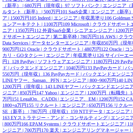
（新卒） | 680万円（現年収）
97
ソフトバンク | エンジニア（新卒
ルタント（新卒） | 500万円
101
SaaS企業 | エンジニア（新卒）
ア | 1500万円
105
Indeed | エンジニア | 年収黒塗り
106
Goldma
ョンアーキテクト | 1100万円
109
Microsoft | クラウドサ
ニア | 1350万円
112
外資SaaS企業 | シニアエンジニア | 1200万
ドサポートエンジニア | 第二新卒枠 | 780万円
116
AWS | ク
Data Services | データセンターエンジニア | 年収850万円（現
900万円
121
Oracle | クラウドサポート | 480万円
122
Oracle 
カリ・GOタクシー | エンジニア | 年収黒塗り
126
サイバーエージ
円）
128
PayPay | ソフトウェアエンジニア | 1180万円
129
PayP
ド | バックエンドエンジニア | 1040万円
133
PayPayカード |
550万円（現年収）
136
PayPayカード | バックエンドエンジニア 
LINEヤフー、Sansan、PFN | エンジニア | 800~900万円
140
LI
1200万円（現年収）
143
LINEヤフー | バックエンドエンジニア
ジニア | 850万円
147
Yahoo | エンジニア | 1200万円（転職先）
1
万円
151
LegalOn、CADDi | エンジニア、EM | 1200万円
152
CA
1800+α万円
155
リクルート | エンジニア | 650万円
156
リクルート
SE（新卒） | 780万円（現年収）
159
NTTデータ | エンジニア |
163
EYストラテジー・アンド・コンサルティング | エンジニア |
| 800万円
166
EPAM Systems | クラウドサポートエンジニア | 1
ンジニア | 700万円
170
楽天 | エンジニアリングマネージャー |