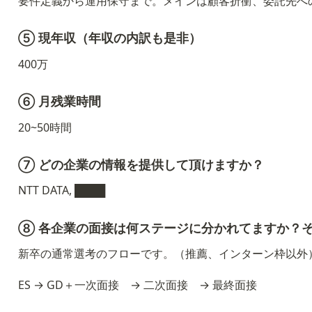
要件定義から運用保守まで。メインは顧客折衝、委託先へ
⑤ 現年収（年収の内訳も是非）
400万
⑥ 月残業時間
20~50時間
⑦ どの企業の情報を提供して頂けますか？
NTT DATA, ████
⑧ 各企業の面接は何ステージに分かれてますか？
新卒の通常選考のフローです。（推薦、インターン枠以外
ES → GD＋一次面接　→ 二次面接　→ 最終面接