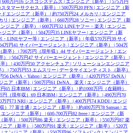
 600万円
16
シスコシステムズ | エンジニア（新卒） | 575万円
ce | カスタマーサクセス（新卒） | 500万円
20
PFN | エンジニア（新
ンドエンジニア（新卒） | 約750万円
24
メルカリ | エンジニア
リ | エンジニア（新卒） | 660万円
28
ソニー | エンジニア（新
エンジニア（新卒） | 600万円
32
LINEヤフー・楽天 | エンジニ
ンジニア（新卒） | 504万円
35
LINEヤフー | エンジニア（新
・LINEヤフー等 | エンジニア（新卒）| 年収570万円
39
サイ
04万円
41
サイバーエージェント | エンジニア（新卒） | 504万
卒） | 700万円（現年収）
44
サイバーエージェント | エン
 | 504万円
47
サイバーエージェント | エンジニア（新卒） |
 | 430万円
50
アクセンチュア | ソリューションエンジニア
 | 750万円
53
エムスリー | データサイエンティスト（新卒）
万円
56
DeNA・Yahoo | エンジニア（新卒） | 420万円
57
DeNA |
エンジニア（新卒）| 500万円
61
DeNA、楽天 | エンジニア（新卒）
万円
65
日本IBM | エンジニア（新卒） | 約1000万円（在籍時）
20万円（現年収）
69
日本IBM | エンジニア（新卒） | 490万円
70
00万円
73
NRI | エンジニア（新卒） | 400万円
74
KDDI | エンジ
年収）
77
富士通 | エンジニア（新卒） | 約400万円
78
Sansan | エ
n | エンジニア（新卒） | 600-700万円
82
freee | エンジニア（新
新卒） | 500万円
86
楽天 | エンジニア（新卒） | 550万円
87
楽
ジニア（新卒） | 580万円
91
楽天 | エンジニア（新卒） | 520万
 | エンジニア（新卒） | 550万円
96
ソフトバンク | エンジニア