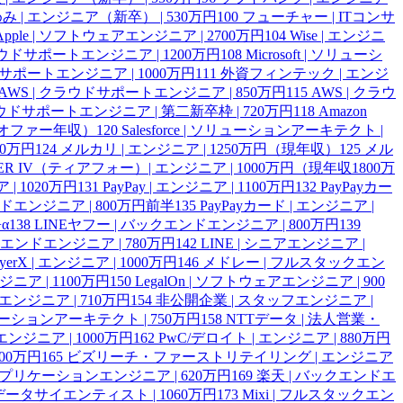
み | エンジニア（新卒） | 530万円
100
フューチャー | ITコンサ
Apple | ソフトウェアエンジニア | 2700万円
104
Wise | エンジニ
| クラウドサポートエンジニア | 1200万円
108
Microsoft | ソリューシ
ラウドサポートエンジニア | 1000万円
111
外資フィンテック | エンジ
AWS | クラウドサポートエンジニア | 850万円
115
AWS | クラウ
ラウドサポートエンジニア | 第二新卒枠 | 720万円
118
Amazon
円（オファー年収）
120
Salesforce | ソリューションアーキテクト |
00万円
124
メルカリ | エンジニア | 1250万円（現年収）
125
メル
IER IV（ティアフォー）| エンジニア | 1000万円（現年収1800万
 | 1020万円
131
PayPay | エンジニア | 1100万円
132
PayPayカー
ンドエンジニア | 800万円前半
135
PayPayカード | エンジニア |
α
138
LINEヤフー | バックエンドエンジニア | 800万円
139
クエンドエンジニア | 780万円
142
LINE | シニアエンジニア |
ayerX | エンジニア | 1000万円
146
メドレー | フルスタックエン
エンジニア | 1100万円
150
LegalOn | ソフトウェアエンジニア | 900
 QAエンジニア | 710万円
154
非公開企業 | スタッフエンジニア |
ューションアーキテクト | 750万円
158
NTTデータ | 法人営業・
エンジニア | 1000万円
162
PwC/デロイト | エンジニア | 880万円
00万円
165
ビズリーチ・ファーストリテイリング | エンジニア
 アプリケーションエンジニア | 620万円
169
楽天 | バックエンドエ
 データサイエンティスト | 1060万円
173
Mixi | フルスタックエン