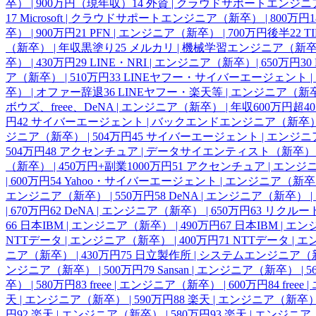
卒） | 900万円（現年収）
14
外資 | クラウドサポートエンジニア
17
Microsoft | クラウドサポートエンジニア（新卒） | 800万円
1
卒） | 900万円
21
PFN | エンジニア（新卒） | 700万円後半
22
T
（新卒） | 年収黒塗り
25
メルカリ | 機械学習エンジニア（新卒） 
卒） | 430万円
29
LINE・NRI | エンジニア（新卒）| 650万円
30
ア（新卒） | 510万円
33
LINEヤフー・サイバーエージェント | 
卒） | オファー辞退
36
LINEヤフー・楽天等 | エンジニア（新
ボウズ、freee、DeNA | エンジニア（新卒） | 年収600万円超
40
円
42
サイバーエージェント | バックエンドエンジニア（新卒） |
ジニア（新卒） | 504万円
45
サイバーエージェント | エンジニア
504万円
48
アクセンチュア | データサイエンティスト（新卒） | 
（新卒） | 450万円+副業1000万円
51
アクセンチュア | エンジニ
| 600万円
54
Yahoo・サイバーエージェント | エンジニア（新卒） 
エンジニア（新卒） | 550万円
58
DeNA | エンジニア（新卒） | 
| 670万円
62
DeNA | エンジニア（新卒） | 650万円
63
リクルート
66
日本IBM | エンジニア（新卒） | 490万円
67
日本IBM | エン
NTTデータ | エンジニア（新卒） | 400万円
71
NTTデータ | 
ニア（新卒） | 430万円
75
日立製作所 | システムエンジニア（新卒
ンジニア（新卒） | 500万円
79
Sansan | エンジニア（新卒） | 
卒） | 580万円
83
freee | エンジニア（新卒） | 600万円
84
free
天 | エンジニア（新卒） | 590万円
88
楽天 | エンジニア（新卒） 
円
92
楽天 | エンジニア（新卒） | 580万円
93
楽天 | エンジニア（