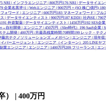
75
NRI | インフラエンジニア | 800万円
176
NRI | データサイエ
79
企業名黒塗り | Webエンジニア | 900万円 + (SO 株◯億円)
180
フォワード | エンジニア | 600万円
183
マネーフォワード | フル
 | データサイエンティスト | 900万円
187
KDDI | 社内SE | 79
S
191
外資製薬 | データサイエンティスト | 1450万円
192
SES企業
er→自社開発 | エンジニア | 450万円（SIer時代）
196
SaaS企業 | SR
ステム開発 | 400万円 /月最高残業時間:70時間
199
レック・テクノ
伊藤忠テクノソリューションズ→メガベン | エンジニア | 現年収1
、サイバーエージェント | エンジニア（インターン）
205
LINE
副業エンジニア | エンジニア | 1400万円
209
フリーランス | エン
） | 400万円