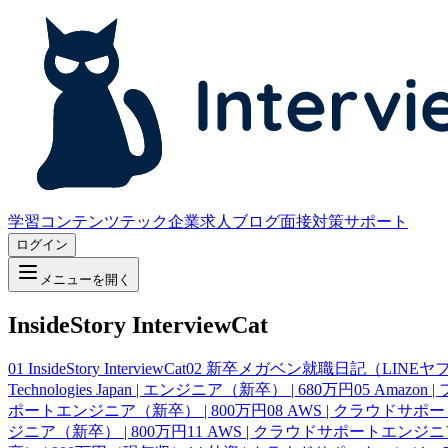
学習コンテンツ
テック企業求人
ブログ
面接対策サポート
ログイン
メニューを開く
InsideStory InterviewCat
01
InsideStory InterviewCat
02
新卒メガベン就職日記（LINEヤフー、
Technologies Japan | エンジニア（新卒） | 680万円
05
Amazon
ポートエンジニア（新卒） | 800万円
08
AWS | クラウドサポ
ジニア（新卒） | 800万円
11
AWS | クラウドサポートエンジニア