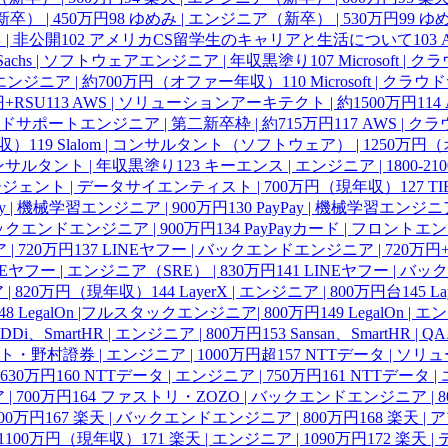
） | 450万円
98
ゆめみ | エンジニア（新卒） | 530万円
99
ゆめ
 | 非公開
102
アメリカCS留学生のキャリアと生活について
103
n Sachs | ソフトウェアエンジニア | 年収黒塗り
107
Microsoft 
ポートエンジニア | 約700万円（オファー年収）
110
Microsoft | ク
円+RSU
113
AWS | ソリューションアーキテクト | 約1500万円
114
ラウドサポートエンジニア | 第二新卒枠 | 約715万円
117
AWS | ク
年収）
119
Slalom | コンサルタント（ソフトウェア） | 1250万
| コンサルタント | 年収黒塗り
123
キーエンス | エンジニア | 1800-21
ェント | データサイエンティスト | 700万円（現年収）
127
T
ay | 機械学習エンジニア | 900万円
130
PayPay | 機械学習エンジニア
 バックエンドエンジニア | 900万円
134
PayPayカード | フロントエ
| 720万円
137
LINEヤフー | バックエンドエンジニア | 720万円+
NEヤフー | エンジニア（SRE） | 830万円
141
LINEヤフー | バッ
 | 820万円（現年収）
144
LayerX | エンジニア | 800万円台
145
L
48
LegalOn |フルスタックエンジニア| 800万円
149
LegalOn | 
DDi、SmartHR | エンジニア | 800万円
153
Sansan、SmartHR |
・野村證券 | エンジニア | 1000万円超
157
NTTデータ | ソリ
 630万円
160
NTTデータ | エンジニア | 750万円
161
NTTデータ | 
 700万円
164
ファストリ・ZOZO | バックエンドエンジニア | 8
100万円
167
楽天 | バックエンドエンジニア | 800万円
168
楽天 |
 1100万円（現年収）
171
楽天 | エンジニア | 1090万円
172
楽天 |