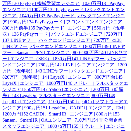
万円
130
PayPay | 機械学習エンジニア | 1020万円
131
PayPay |
エンジニア | 1100万円
132
PayPayカード | バックエンドエン
ジニア | 1040万円
133
PayPayカード | バックエンドエンジニ
ア | 900万円
134
PayPayカード | フロントエンドエンジニア |
800万円前半
135
PayPayカード | エンジニア | 550万円（現年
収）
136
PayPayカード | バックエンドエンジニア | 720万円
137
LINEヤフー | バックエンドエンジニア | 720万円+α
138
LINEヤフー | バックエンドエンジニア | 800万円
139
LINEヤ
フー、Sansan、PFN | エンジニア | 800~900万円
140
LINEヤフ
ー | エンジニア（SRE） | 830万円
141
LINEヤフー | バックエ
ンドエンジニア | 780万円
142
LINE | シニアエンジニア | 1200
万円（現年収）
143
LINEヤフー | バックエンドエンジニア |
820万円（現年収）
144
LayerX | エンジニア | 800万円台
145
LayerX | エンジニア | 1000万円
146
メドレー | フルスタックエ
ンジニア | 850万円
147
Yahoo | エンジニア | 1200万円（転職
先）
148
LegalOn |フルスタックエンジニア| 800万円
149
LegalOn | エンジニア | 1100万円
150
LegalOn | ソフトウェアエ
ンジニア | 900万円
151
LegalOn、CADDi | エンジニア、EM |
1200万円
152
CADDi、SmartHR | エンジニア | 800万円
153
Sansan、SmartHR | QAエンジニア | 710万円
154
非公開企業 |
スタッフエンジニア | 1800+α万円
155
リクルート | エンジニ