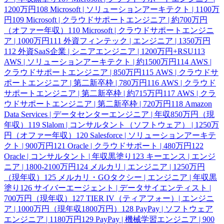
1200万円
108
Microsoft | ソリューションアーキテクト | 1100万
円
109
Microsoft | クラウドサポートエンジニア | 約700万円
（オファー年収）
110
Microsoft | クラウドサポートエンジニ
ア | 1000万円
111
外資フィンテック | エンジニア | 1350万円
112
外資SaaS企業 | シニアエンジニア | 1200万円+RSU
113
AWS | ソリューションアーキテクト | 約1500万円
114
AWS |
クラウドサポートエンジニア | 850万円
115
AWS | クラウドサ
ポートエンジニア | 第二新卒枠 | 780万円
116
AWS | クラウド
サポートエンジニア | 第二新卒枠 | 約715万円
117
AWS | クラ
ウドサポートエンジニア | 第二新卒枠 | 720万円
118
Amazon
Data Services | データセンターエンジニア | 年収850万円（現
年収）
119
Slalom | コンサルタント（ソフトウェア） | 1250万
円（オファー年収）
120
Salesforce | ソリューションアーキテ
クト | 900万円
121
Oracle | クラウドサポート | 480万円
122
Oracle | コンサルタント | 年収黒塗り
123
キーエンス | エンジ
ニア | 1800-2100万円
124
メルカリ | エンジニア | 1250万円
（現年収）
125
メルカリ・GOタクシー | エンジニア | 年収黒
塗り
126
サイバーエージェント | データサイエンティスト |
700万円（現年収）
127
TIER IV（ティアフォー）| エンジニ
ア | 1000万円（現年収1800万円）
128
PayPay | ソフトウェア
エンジニア | 1180万円
129
PayPay | 機械学習エンジニア | 900