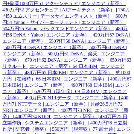
円+副業1000万円
51
アクセンチュア | エンジニア（新卒） |
430万円
52
アクセンチュア | AIアーキテクト（新卒） | 750万
円
53
エムスリー | データサイエンティスト（新卒） | 600万
円
54
Yahoo・サイバーエージェント | エンジニア（新卒） |
504万円
55
Yahoo | バックエンドエンジニア（新卒） | 480万
円
56
DeNA・Yahoo | エンジニア（新卒） | 420万円
57
DeNA |
エンジニア（新卒） | 550万円
58
DeNA | エンジニア（新卒）
| 500万円
59
DeNA | エンジニア（新卒） | 500万円
60
DeNA |
エンジニア（新卒）| 500万円
61
DeNA、楽天 | エンジニア
（新卒） | 670万円
62
DeNA | エンジニア（新卒） | 650万円
63
リクルート | エンジニア（新卒）
64
日本IBM | エンジニア
（新卒） | 480万円
65
日本IBM | エンジニア（新卒） | 約1000
万円（在籍時）
66
日本IBM | エンジニア（新卒） | 490万円
67
日本IBM | エンジニア（新卒） | 490万円
68
日本IBM | エンジ
ニア（新卒） | 620万円（現年収）
69
日本IBM | エンジニア
（新卒） | 490万円
70
NTTデータ | エンジニア（新卒） | 400
万円
71
NTTデータ | エンジニア（新卒）| 月給26.5万円
72
NRI | エンジニア（新卒） | 400万円
73
NRI | エンジニア（新
卒） | 400万円
74
KDDI | エンジニア（新卒） | 430万円
75
日
立製作所 | システムエンジニア（新卒） | 400万円
76
日立製
作所 | 研究者（新卒） | 550万円（現年収）
77
富士通 | エンジ