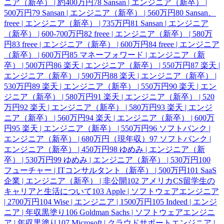
ニア（新卒） | 約400万円
78
Sansan | エンジニア（新卒） |
500万円
79
Sansan | エンジニア（新卒） | 560万円
80
Sansan、
freee | エンジニア（新卒） | 735万円
81
Sansan | エンジニア
（新卒） | 600-700万円
82
freee | エンジニア（新卒） | 580万
円
83
freee | エンジニア（新卒） | 600万円
84
freee | エンジニア
（新卒） | 600万円
85
マネーフォワード | エンジニア（新
卒） | 500万円
86
楽天 | エンジニア（新卒） | 550万円
87
楽天 |
エンジニア（新卒） | 590万円
88
楽天 | エンジニア（新卒） |
530万円
89
楽天 | エンジニア（新卒） | 550万円
90
楽天 | エン
ジニア（新卒） | 580万円
91
楽天 | エンジニア（新卒） | 520
万円
92
楽天 | エンジニア（新卒） | 580万円
93
楽天 | エンジ
ニア（新卒） | 560万円
94
楽天 | エンジニア（新卒） | 600万
円
95
楽天 | エンジニア（新卒） | 550万円
96
ソフトバンク |
エンジニア（新卒） | 680万円（現年収）
97
ソフトバンク |
エンジニア（新卒） | 450万円
98
ゆめみ | エンジニア（新
卒） | 530万円
99
ゆめみ | エンジニア（新卒） | 530万円
100
フューチャー | ITコンサルタント（新卒） | 500万円
101
SaaS
企業 | エンジニア（新卒） | 非公開
102
アメリカCS留学生の
キャリアと生活について
103
Apple | ソフトウェアエンジニア
| 2700万円
104
Wise | エンジニア | 1500万円
105
Indeed | エンジ
ニア | 年収黒塗り
106
Goldman Sachs | ソフトウェアエンジニ
ア | 年収黒塗り
107
Microsoft | クラウドサポートエンジニア |