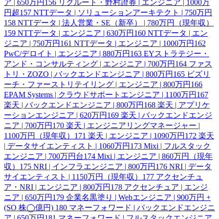
ア | 650万円
156
リクルート・野村證券 | エンジニア | 1000万
円超
157
NTTデータ | ソリューションアーキテクト | 750万円
158
NTTデータ | 法人営業・SE（新卒） | 780万円（現年収）
159
NTTデータ | エンジニア | 630万円
160
NTTデータ | エン
ジニア | 750万円
161
NTTデータ | エンジニア | 1000万円
162
PwC/デロイト | エンジニア | 880万円
163
EYストラテジー・
アンド・コンサルティング | エンジニア | 700万円
164
ファス
トリ・ZOZO | バックエンドエンジニア | 800万円
165
ビズリ
ーチ・ファーストリテイリング | エンジニア | 800万円
166
EPAM Systems | クラウドサポートエンジニア | 1100万円
167
楽天 | バックエンドエンジニア | 800万円
168
楽天 | アプリケ
ーションエンジニア | 620万円
169
楽天 | バックエンドエンジ
ニア | 700万円
170
楽天 | エンジニアリングマネージャー |
1100万円（現年収）
171
楽天 | エンジニア | 1090万円
172
楽天
| データサイエンティスト | 1060万円
173
Mixi | フルスタック
エンジニア | 700万円台
174
Mixi | エンジニア | 860万円（現年
収）
175
NRI | インフラエンジニア | 800万円
176
NRI | データ
サイエンティスト | 1150万円（現年収）
177
アクセンチュ
ア・NRI | エンジニア | 800万円
178
アクセンチュア | エンジ
ニア | 650万円
179
企業名黒塗り | Webエンジニア | 900万円 +
(SO 株◯億円)
180
マネーフォワード | バックエンドエンジニ
ア | 650万円
181
マネーフォワード | フルスタックエンジニア