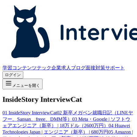
学習コンテンツ
テック企業求人
ブログ
面接対策サポート
ログイン
メニューを開く
InsideStory InterviewCat
01
InsideStory InterviewCat
02
新卒メガベン就職日記（LINEヤ
フー、Sansan、freee、DMM等）
03
Meta・Google | ソフトウ
ェアエンジニア（新卒） | 18万ドル（2600万円）
04
Huawei
Technologies Japan | エンジニア（新卒） | 680万円
05
Amazon |