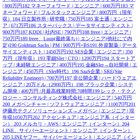
| 800万円
182
マネーフォワード | エンジニア | 600万円
183
マ
ネーフォワード | フルスタックエンジニア | 800万円（現年
収）
184
日立製作所 | 研究職 | 750万円
185
富士通 | エンジニ
ア | 671万円
186
スターバックス | データサイエンティスト |
900万円
187
KDDI | 社内SE | 790万円
188
freee | エンジニア |
750万円
189
freee、Luup(最終落ち) | エンジニア(他社にて内
定)
190
Goldman Sachs | PM | 900万円+BS
191
外資製薬 | データ
サイエンティスト | 1450万円
192
SES企業 | エンジニア | 350
万円（現年収）
193
零細SIer | CTO | 1200万円
194
スタートア
ップ | 未経験エンジニア | 400万円
195
金融SIer→自社開発 | エ
ンジニア | 450万円（SIer時代）
196
SaaS企業 | SRE(Site
Reliability Engineer) | 700万円
197
非公開企業 | ハードウェアエ
ンジニア | 20万ドル（2900万円）
198
ブラック企業 | システ
ム開発 | 400万円 /月最高残業時間:70時間
199
レック・テクノ
ロジー・コンサルティング株式会社 | エンジニア | 540万円
200
メガベンチャー | ソフトウェアエンジニア | 1100万円
201
伊藤忠テクノソリューションズ→メガベン | エンジニア | 現
年収1050万円
202
アクセンチュア | エンジニア系（インター
ン）
203
メルカリ・AWS | エンジニア（インターン）
204
LINE、サイバーエージェント | エンジニア（インターン）
205
LINEヤフー、サイバーエージェント | エンジニア（イン