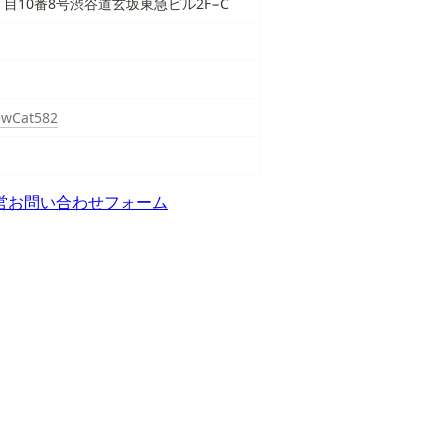
目10番8号渋谷道玄坂東急ビル2F−C
iewCat582
営
お問い合わせフォーム