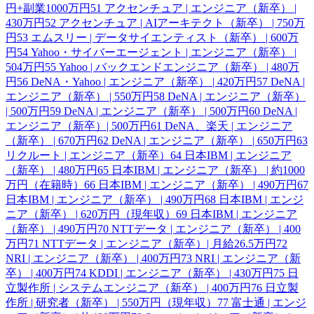
円+副業1000万円
51
アクセンチュア | エンジニア（新卒） |
430万円
52
アクセンチュア | AIアーキテクト（新卒） | 750万
円
53
エムスリー | データサイエンティスト（新卒） | 600万
円
54
Yahoo・サイバーエージェント | エンジニア（新卒） |
504万円
55
Yahoo | バックエンドエンジニア（新卒） | 480万
円
56
DeNA・Yahoo | エンジニア（新卒） | 420万円
57
DeNA |
エンジニア（新卒） | 550万円
58
DeNA | エンジニア（新卒）
| 500万円
59
DeNA | エンジニア（新卒） | 500万円
60
DeNA |
エンジニア（新卒）| 500万円
61
DeNA、楽天 | エンジニア
（新卒） | 670万円
62
DeNA | エンジニア（新卒） | 650万円
63
リクルート | エンジニア（新卒）
64
日本IBM | エンジニア
（新卒） | 480万円
65
日本IBM | エンジニア（新卒） | 約1000
万円（在籍時）
66
日本IBM | エンジニア（新卒） | 490万円
67
日本IBM | エンジニア（新卒） | 490万円
68
日本IBM | エンジ
ニア（新卒） | 620万円（現年収）
69
日本IBM | エンジニア
（新卒） | 490万円
70
NTTデータ | エンジニア（新卒） | 400
万円
71
NTTデータ | エンジニア（新卒）| 月給26.5万円
72
NRI | エンジニア（新卒） | 400万円
73
NRI | エンジニア（新
卒） | 400万円
74
KDDI | エンジニア（新卒） | 430万円
75
日
立製作所 | システムエンジニア（新卒） | 400万円
76
日立製
作所 | 研究者（新卒） | 550万円（現年収）
77
富士通 | エンジ