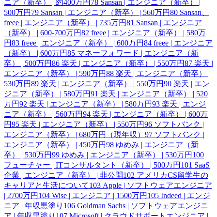
ニア（新卒） | 約400万円
78
Sansan | エンジニア（新卒） |
500万円
79
Sansan | エンジニア（新卒） | 560万円
80
Sansan、
freee | エンジニア（新卒） | 735万円
81
Sansan | エンジニア
（新卒） | 600-700万円
82
freee | エンジニア（新卒） | 580万
円
83
freee | エンジニア（新卒） | 600万円
84
freee | エンジニア
（新卒） | 600万円
85
マネーフォワード | エンジニア（新
卒） | 500万円
86
楽天 | エンジニア（新卒） | 550万円
87
楽天 |
エンジニア（新卒） | 590万円
88
楽天 | エンジニア（新卒） |
530万円
89
楽天 | エンジニア（新卒） | 550万円
90
楽天 | エン
ジニア（新卒） | 580万円
91
楽天 | エンジニア（新卒） | 520
万円
92
楽天 | エンジニア（新卒） | 580万円
93
楽天 | エンジ
ニア（新卒） | 560万円
94
楽天 | エンジニア（新卒） | 600万
円
95
楽天 | エンジニア（新卒） | 550万円
96
ソフトバンク |
エンジニア（新卒） | 680万円（現年収）
97
ソフトバンク |
エンジニア（新卒） | 450万円
98
ゆめみ | エンジニア（新
卒） | 530万円
99
ゆめみ | エンジニア（新卒） | 530万円
100
フューチャー | ITコンサルタント（新卒） | 500万円
101
SaaS
企業 | エンジニア（新卒） | 非公開
102
アメリカCS留学生の
キャリアと生活について
103
Apple | ソフトウェアエンジニア
| 2700万円
104
Wise | エンジニア | 1500万円
105
Indeed | エンジ
ニア | 年収黒塗り
106
Goldman Sachs | ソフトウェアエンジニ
ア | 年収黒塗り
107
Microsoft | クラウドサポートエンジニア |