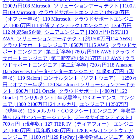
1200万円
108
Microsoft | ソリューションアーキテクト | 1100万
円
109
Microsoft | クラウドサポートエンジニア | 約700万円
（オファー年収）
110
Microsoft | クラウドサポートエンジニ
ア | 1000万円
111
外資フィンテック | エンジニア | 1350万円
112
外資SaaS企業 | シニアエンジニア | 1200万円+RSU
113
AWS | ソリューションアーキテクト | 約1500万円
114
AWS |
クラウドサポートエンジニア | 850万円
115
AWS | クラウドサ
ポートエンジニア | 第二新卒枠 | 780万円
116
AWS | クラウド
サポートエンジニア | 第二新卒枠 | 約715万円
117
AWS | クラ
ウドサポートエンジニア | 第二新卒枠 | 720万円
118
Amazon
Data Services | データセンターエンジニア | 年収850万円（現
年収）
119
Slalom | コンサルタント（ソフトウェア） | 1250万
円（オファー年収）
120
Salesforce | ソリューションアーキテ
クト | 900万円
121
Oracle | クラウドサポート | 480万円
122
Oracle | コンサルタント | 年収黒塗り
123
キーエンス | エンジ
ニア | 1800-2100万円
124
メルカリ | エンジニア | 1250万円
（現年収）
125
メルカリ・GOタクシー | エンジニア | 年収黒
塗り
126
サイバーエージェント | データサイエンティスト |
700万円（現年収）
127
TIER IV（ティアフォー）| エンジニ
ア | 1000万円（現年収1800万円）
128
PayPay | ソフトウェア
エンジニア | 1180万円
129
PayPay | 機械学習エンジニア | 900