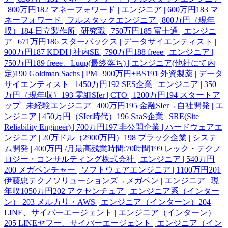
| 800万円
182
マネーフォワード | エンジニア | 600万円
183
マ
ネーフォワード | フルスタックエンジニア | 800万円（現年
収）
184
日立製作所 | 研究職 | 750万円
185
富士通 | エンジニ
ア | 671万円
186
スターバックス | データサイエンティスト |
900万円
187
KDDI | 社内SE | 790万円
188
freee | エンジニア |
750万円
189
freee、Luup(最終落ち) | エンジニア(他社にて内
定)
190
Goldman Sachs | PM | 900万円+BS
191
外資製薬 | データ
サイエンティスト | 1450万円
192
SES企業 | エンジニア | 350
万円（現年収）
193
零細SIer | CTO | 1200万円
194
スタートア
ップ | 未経験エンジニア | 400万円
195
金融SIer→自社開発 | エ
ンジニア | 450万円（SIer時代）
196
SaaS企業 | SRE(Site
Reliability Engineer) | 700万円
197
非公開企業 | ハードウェアエ
ンジニア | 20万ドル（2900万円）
198
ブラック企業 | システ
ム開発 | 400万円 /月最高残業時間:70時間
199
レック・テクノ
ロジー・コンサルティング株式会社 | エンジニア | 540万円
200
メガベンチャー | ソフトウェアエンジニア | 1100万円
201
伊藤忠テクノソリューションズ→メガベン | エンジニア | 現
年収1050万円
202
アクセンチュア | エンジニア系（インター
ン）
203
メルカリ・AWS | エンジニア（インターン）
204
LINE、サイバーエージェント | エンジニア（インターン）
205
LINEヤフー、サイバーエージェント | エンジニア（イン