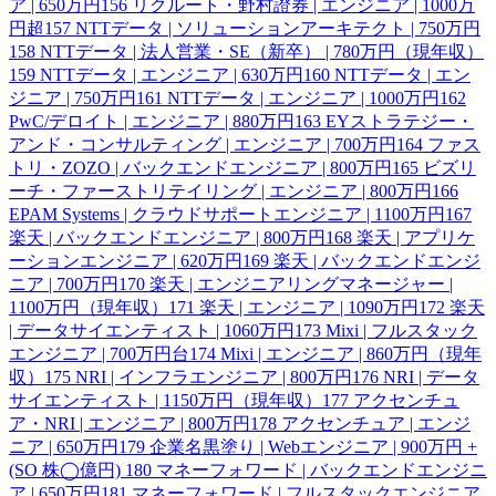
ア | 650万円
156
リクルート・野村證券 | エンジニア | 1000万
円超
157
NTTデータ | ソリューションアーキテクト | 750万円
158
NTTデータ | 法人営業・SE（新卒） | 780万円（現年収）
159
NTTデータ | エンジニア | 630万円
160
NTTデータ | エン
ジニア | 750万円
161
NTTデータ | エンジニア | 1000万円
162
PwC/デロイト | エンジニア | 880万円
163
EYストラテジー・
アンド・コンサルティング | エンジニア | 700万円
164
ファス
トリ・ZOZO | バックエンドエンジニア | 800万円
165
ビズリ
ーチ・ファーストリテイリング | エンジニア | 800万円
166
EPAM Systems | クラウドサポートエンジニア | 1100万円
167
楽天 | バックエンドエンジニア | 800万円
168
楽天 | アプリケ
ーションエンジニア | 620万円
169
楽天 | バックエンドエンジ
ニア | 700万円
170
楽天 | エンジニアリングマネージャー |
1100万円（現年収）
171
楽天 | エンジニア | 1090万円
172
楽天
| データサイエンティスト | 1060万円
173
Mixi | フルスタック
エンジニア | 700万円台
174
Mixi | エンジニア | 860万円（現年
収）
175
NRI | インフラエンジニア | 800万円
176
NRI | データ
サイエンティスト | 1150万円（現年収）
177
アクセンチュ
ア・NRI | エンジニア | 800万円
178
アクセンチュア | エンジ
ニア | 650万円
179
企業名黒塗り | Webエンジニア | 900万円 +
(SO 株◯億円)
180
マネーフォワード | バックエンドエンジニ
ア | 650万円
181
マネーフォワード | フルスタックエンジニア