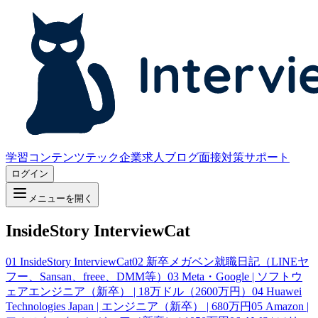
学習コンテンツ
テック企業求人
ブログ
面接対策サポート
ログイン
メニューを開く
InsideStory InterviewCat
01
InsideStory InterviewCat
02
新卒メガベン就職日記（LINEヤ
フー、Sansan、freee、DMM等）
03
Meta・Google | ソフトウ
ェアエンジニア（新卒） | 18万ドル（2600万円）
04
Huawei
Technologies Japan | エンジニア（新卒） | 680万円
05
Amazon |