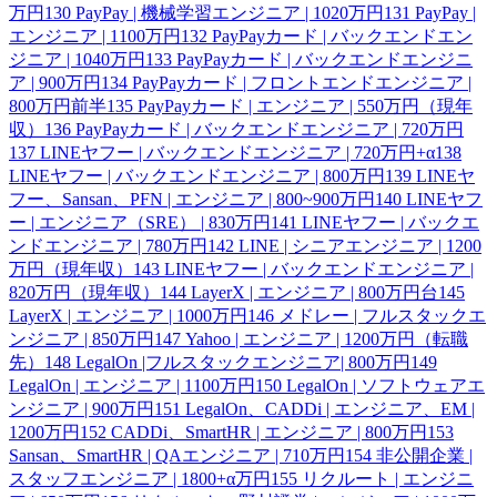
万円
130
PayPay | 機械学習エンジニア | 1020万円
131
PayPay |
エンジニア | 1100万円
132
PayPayカード | バックエンドエン
ジニア | 1040万円
133
PayPayカード | バックエンドエンジニ
ア | 900万円
134
PayPayカード | フロントエンドエンジニア |
800万円前半
135
PayPayカード | エンジニア | 550万円（現年
収）
136
PayPayカード | バックエンドエンジニア | 720万円
137
LINEヤフー | バックエンドエンジニア | 720万円+α
138
LINEヤフー | バックエンドエンジニア | 800万円
139
LINEヤ
フー、Sansan、PFN | エンジニア | 800~900万円
140
LINEヤフ
ー | エンジニア（SRE） | 830万円
141
LINEヤフー | バックエ
ンドエンジニア | 780万円
142
LINE | シニアエンジニア | 1200
万円（現年収）
143
LINEヤフー | バックエンドエンジニア |
820万円（現年収）
144
LayerX | エンジニア | 800万円台
145
LayerX | エンジニア | 1000万円
146
メドレー | フルスタックエ
ンジニア | 850万円
147
Yahoo | エンジニア | 1200万円（転職
先）
148
LegalOn |フルスタックエンジニア| 800万円
149
LegalOn | エンジニア | 1100万円
150
LegalOn | ソフトウェアエ
ンジニア | 900万円
151
LegalOn、CADDi | エンジニア、EM |
1200万円
152
CADDi、SmartHR | エンジニア | 800万円
153
Sansan、SmartHR | QAエンジニア | 710万円
154
非公開企業 |
スタッフエンジニア | 1800+α万円
155
リクルート | エンジニ