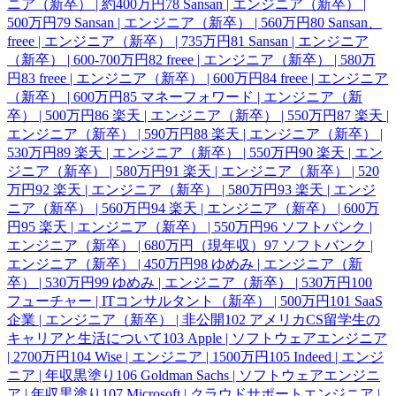
ニア（新卒） | 約400万円
78
Sansan | エンジニア（新卒） |
500万円
79
Sansan | エンジニア（新卒） | 560万円
80
Sansan、
freee | エンジニア（新卒） | 735万円
81
Sansan | エンジニア
（新卒） | 600-700万円
82
freee | エンジニア（新卒） | 580万
円
83
freee | エンジニア（新卒） | 600万円
84
freee | エンジニア
（新卒） | 600万円
85
マネーフォワード | エンジニア（新
卒） | 500万円
86
楽天 | エンジニア（新卒） | 550万円
87
楽天 |
エンジニア（新卒） | 590万円
88
楽天 | エンジニア（新卒） |
530万円
89
楽天 | エンジニア（新卒） | 550万円
90
楽天 | エン
ジニア（新卒） | 580万円
91
楽天 | エンジニア（新卒） | 520
万円
92
楽天 | エンジニア（新卒） | 580万円
93
楽天 | エンジ
ニア（新卒） | 560万円
94
楽天 | エンジニア（新卒） | 600万
円
95
楽天 | エンジニア（新卒） | 550万円
96
ソフトバンク |
エンジニア（新卒） | 680万円（現年収）
97
ソフトバンク |
エンジニア（新卒） | 450万円
98
ゆめみ | エンジニア（新
卒） | 530万円
99
ゆめみ | エンジニア（新卒） | 530万円
100
フューチャー | ITコンサルタント（新卒） | 500万円
101
SaaS
企業 | エンジニア（新卒） | 非公開
102
アメリカCS留学生の
キャリアと生活について
103
Apple | ソフトウェアエンジニア
| 2700万円
104
Wise | エンジニア | 1500万円
105
Indeed | エンジ
ニア | 年収黒塗り
106
Goldman Sachs | ソフトウェアエンジニ
ア | 年収黒塗り
107
Microsoft | クラウドサポートエンジニア |