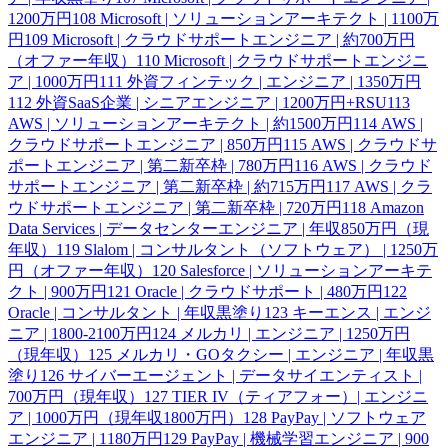
1200万円
108
Microsoft | ソリューションアーキテクト | 1100万
円
109
Microsoft | クラウドサポートエンジニア | 約700万円
（オファー年収）
110
Microsoft | クラウドサポートエンジニ
ア | 1000万円
111
外資フィンテック | エンジニア | 1350万円
112
外資SaaS企業 | シニアエンジニア | 1200万円+RSU
113
AWS | ソリューションアーキテクト | 約1500万円
114
AWS |
クラウドサポートエンジニア | 850万円
115
AWS | クラウドサ
ポートエンジニア | 第二新卒枠 | 780万円
116
AWS | クラウド
サポートエンジニア | 第二新卒枠 | 約715万円
117
AWS | クラ
ウドサポートエンジニア | 第二新卒枠 | 720万円
118
Amazon
Data Services | データセンターエンジニア | 年収850万円（現
年収）
119
Slalom | コンサルタント（ソフトウェア） | 1250万
円（オファー年収）
120
Salesforce | ソリューションアーキテ
クト | 900万円
121
Oracle | クラウドサポート | 480万円
122
Oracle | コンサルタント | 年収黒塗り
123
キーエンス | エンジ
ニア | 1800-2100万円
124
メルカリ | エンジニア | 1250万円
（現年収）
125
メルカリ・GOタクシー | エンジニア | 年収黒
塗り
126
サイバーエージェント | データサイエンティスト |
700万円（現年収）
127
TIER IV（ティアフォー）| エンジニ
ア | 1000万円（現年収1800万円）
128
PayPay | ソフトウェア
エンジニア | 1180万円
129
PayPay | 機械学習エンジニア | 900