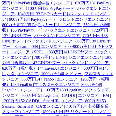
万円
130
PayPay | 機械学習エンジニア | 1020万円
131
PayPay |
エンジニア | 1100万円
132
PayPayカード | バックエンドエン
ジニア | 1040万円
133
PayPayカード | バックエンドエンジニ
ア | 900万円
134
PayPayカード | フロントエンドエンジニア |
800万円前半
135
PayPayカード | エンジニア | 550万円（現年
収）
136
PayPayカード | バックエンドエンジニア | 720万円
137
LINEヤフー | バックエンドエンジニア | 720万円+α
138
LINEヤフー | バックエンドエンジニア | 800万円
139
LINEヤ
フー、Sansan、PFN | エンジニア | 800~900万円
140
LINEヤフ
ー | エンジニア（SRE） | 830万円
141
LINEヤフー | バックエ
ンドエンジニア | 780万円
142
LINE | シニアエンジニア | 1200
万円（現年収）
143
LINEヤフー | バックエンドエンジニア |
820万円（現年収）
144
LayerX | エンジニア | 800万円台
145
LayerX | エンジニア | 1000万円
146
メドレー | フルスタックエ
ンジニア | 850万円
147
Yahoo | エンジニア | 1200万円（転職
先）
148
LegalOn |フルスタックエンジニア| 800万円
149
LegalOn | エンジニア | 1100万円
150
LegalOn | ソフトウェアエ
ンジニア | 900万円
151
LegalOn、CADDi | エンジニア、EM |
1200万円
152
CADDi、SmartHR | エンジニア | 800万円
153
Sansan、SmartHR | QAエンジニア | 710万円
154
非公開企業 |
スタッフエンジニア | 1800+α万円
155
リクルート | エンジニ