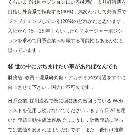
くらいまでは同ポジションにいる(40%)，より好待遇を
目指し外資系で転職する(40%)，気変わりして外資系で
ジョブチェンジしている(20%)のどれかだと思います．
入社から 15  - 25 年くらいしたらマネージャーポジシ
ョンを求めて日系企業へ転職する可能性もあるかなと
思っています．
⑭ 世の中にぶちまけたい事があればなんでも
財務省: 教員・理系研究職・アカデミアの待遇をすぐに
向上させて下さい．国力に不可欠です．
日系企業: 採用過程で既に回答集の出回っている Web 
テストを使用し続けないでください．きょう日 AI を用
いた問題自動生成は容易でしょうし，計数問題に至っ
ては数値を変えればよいだけです．また，後付け推薦