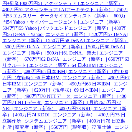
円+副業1000万円
51
アクセンチュア | エンジニア（新卒） |
430万円
52
アクセンチュア | AIアーキテクト（新卒） | 750万
円
53
エムスリー | データサイエンティスト（新卒） | 600万
円
54
Yahoo・サイバーエージェント | エンジニア（新卒） |
504万円
55
Yahoo | バックエンドエンジニア（新卒） | 480万
円
56
DeNA・Yahoo | エンジニア（新卒） | 420万円
57
DeNA |
エンジニア（新卒） | 550万円
58
DeNA | エンジニア（新卒）
| 500万円
59
DeNA | エンジニア（新卒） | 500万円
60
DeNA |
エンジニア（新卒）| 500万円
61
DeNA、楽天 | エンジニア
（新卒） | 670万円
62
DeNA | エンジニア（新卒） | 650万円
63
リクルート | エンジニア（新卒）
64
日本IBM | エンジニア
（新卒） | 480万円
65
日本IBM | エンジニア（新卒） | 約1000
万円（在籍時）
66
日本IBM | エンジニア（新卒） | 490万円
67
日本IBM | エンジニア（新卒） | 490万円
68
日本IBM | エンジ
ニア（新卒） | 620万円（現年収）
69
日本IBM | エンジニア
（新卒） | 490万円
70
NTTデータ | エンジニア（新卒） | 400
万円
71
NTTデータ | エンジニア（新卒）| 月給26.5万円
72
NRI | エンジニア（新卒） | 400万円
73
NRI | エンジニア（新
卒） | 400万円
74
KDDI | エンジニア（新卒） | 430万円
75
日
立製作所 | システムエンジニア（新卒） | 400万円
76
日立製
作所 | 研究者（新卒） | 550万円（現年収）
77
富士通 | エンジ