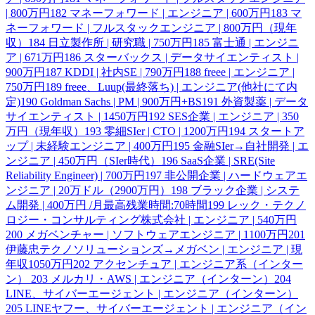
| 800万円
182
マネーフォワード | エンジニア | 600万円
183
マ
ネーフォワード | フルスタックエンジニア | 800万円（現年
収）
184
日立製作所 | 研究職 | 750万円
185
富士通 | エンジニ
ア | 671万円
186
スターバックス | データサイエンティスト |
900万円
187
KDDI | 社内SE | 790万円
188
freee | エンジニア |
750万円
189
freee、Luup(最終落ち) | エンジニア(他社にて内
定)
190
Goldman Sachs | PM | 900万円+BS
191
外資製薬 | データ
サイエンティスト | 1450万円
192
SES企業 | エンジニア | 350
万円（現年収）
193
零細SIer | CTO | 1200万円
194
スタートア
ップ | 未経験エンジニア | 400万円
195
金融SIer→自社開発 | エ
ンジニア | 450万円（SIer時代）
196
SaaS企業 | SRE(Site
Reliability Engineer) | 700万円
197
非公開企業 | ハードウェアエ
ンジニア | 20万ドル（2900万円）
198
ブラック企業 | システ
ム開発 | 400万円 /月最高残業時間:70時間
199
レック・テクノ
ロジー・コンサルティング株式会社 | エンジニア | 540万円
200
メガベンチャー | ソフトウェアエンジニア | 1100万円
201
伊藤忠テクノソリューションズ→メガベン | エンジニア | 現
年収1050万円
202
アクセンチュア | エンジニア系（インター
ン）
203
メルカリ・AWS | エンジニア（インターン）
204
LINE、サイバーエージェント | エンジニア（インターン）
205
LINEヤフー、サイバーエージェント | エンジニア（イン