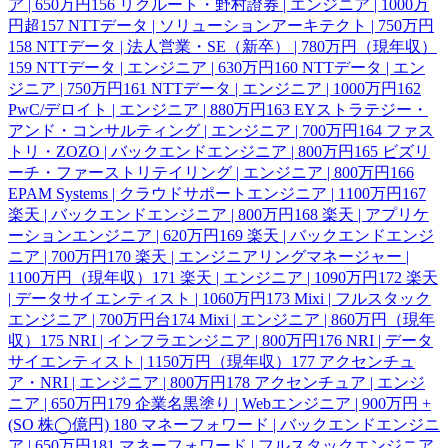
ア | 650万円
156
リクルート・野村證券 | エンジニア | 1000万
円超
157
NTTデータ | ソリューションアーキテクト | 750万円
158
NTTデータ | 法人営業・SE（新卒） | 780万円（現年収）
159
NTTデータ | エンジニア | 630万円
160
NTTデータ | エン
ジニア | 750万円
161
NTTデータ | エンジニア | 1000万円
162
PwC/デロイト | エンジニア | 880万円
163
EYストラテジー・
アンド・コンサルティング | エンジニア | 700万円
164
ファス
トリ・ZOZO | バックエンドエンジニア | 800万円
165
ビズリ
ーチ・ファーストリテイリング | エンジニア | 800万円
166
EPAM Systems | クラウドサポートエンジニア | 1100万円
167
楽天 | バックエンドエンジニア | 800万円
168
楽天 | アプリケ
ーションエンジニア | 620万円
169
楽天 | バックエンドエンジ
ニア | 700万円
170
楽天 | エンジニアリングマネージャー |
1100万円（現年収）
171
楽天 | エンジニア | 1090万円
172
楽天
| データサイエンティスト | 1060万円
173
Mixi | フルスタック
エンジニア | 700万円台
174
Mixi | エンジニア | 860万円（現年
収）
175
NRI | インフラエンジニア | 800万円
176
NRI | データ
サイエンティスト | 1150万円（現年収）
177
アクセンチュ
ア・NRI | エンジニア | 800万円
178
アクセンチュア | エンジ
ニア | 650万円
179
企業名黒塗り | Webエンジニア | 900万円 +
(SO 株◯億円)
180
マネーフォワード | バックエンドエンジニ
ア | 650万円
181
マネーフォワード | フルスタックエンジニア