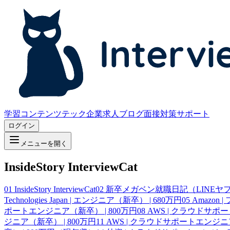
学習コンテンツ
テック企業求人
ブログ
面接対策サポート
ログイン
メニューを開く
InsideStory InterviewCat
01
InsideStory InterviewCat
02
新卒メガベン就職日記（LINEヤフー、
Technologies Japan | エンジニア（新卒） | 680万円
05
Amazon
ポートエンジニア（新卒） | 800万円
08
AWS | クラウドサポ
ジニア（新卒） | 800万円
11
AWS | クラウドサポートエンジニア