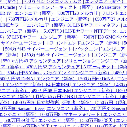
（新卒） | 750万円
15
シスコシステムズ | エンジニア（新卒） |
8
Oracle | ソリューションアーキテクト（新卒）
19
Salesfor
IER IV | エンジニア（新卒） | 800万円
23
メルカリ | フロントエ
| 750万円
26
メルカリ | エンジニア（新卒） | 650万円
27
メルカ
LINEヤフー | エンジニア（新卒）
31
LINEヤフー・マネフォ | 
エンジニア（新卒） | 516万円
34
LINEヤフー・NTTデータ | エ
卒）
37
LINEヤフー | エンジニア（新卒） | 730万円
38
GMOペパボ
サイバーエージェント | フロントエンドエンジニア（新卒）| 5
 504万円
43
サイバーエージェント | バックエンドエンジニア（新
（新卒） | 450万円
46
サイバーエージェント | エンジニア（新卒）
550+α万円
49
アクセンチュア | ソリューションエンジニア（新卒）
ア（新卒） | 430万円
52
アクセンチュア | AIアーキテクト（新卒）
| 504万円
55
Yahoo | バックエンドエンジニア（新卒） | 480
500万円
59
DeNA | エンジニア（新卒） | 500万円
60
DeNA | 
 | エンジニア（新卒）
64
日本IBM | エンジニア（新卒） | 480
ジニア（新卒） | 490万円
68
日本IBM | エンジニア（新卒） | 6
エンジニア（新卒）| 月給26.5万円
72
NRI | エンジニア（新卒） | 4
） | 400万円
76
日立製作所 | 研究者（新卒） | 550万円（現
560万円
80
Sansan、freee | エンジニア（新卒） | 735万円
81
Sansa
e | エンジニア（新卒） | 600万円
85
マネーフォワード | エンジニア（
| 530万円
89
楽天 | エンジニア（新卒） | 550万円
90
楽天 | エン
新卒） | 560万円
94
楽天 | エンジニア（新卒） | 600万円
95
楽天