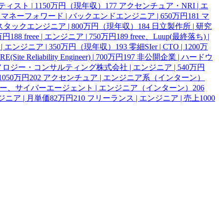
ンティスト | 1150万円（現年収）
177
アクセンチュア・NRI | エ
マネーフォワード | バックエンドエンジニア | 650万円
181
マ
スタックエンジニア | 800万円（現年収）
184
日立製作所 | 研究
0万円
188
freee | エンジニア | 750万円
189
freee、Luup(最終落ち) |
 | エンジニア | 350万円（現年収）
193
零細SIer | CTO | 1200万
E(Site Reliability Engineer) | 700万円
197
非公開企業 | ハードウ
ロジー・コンサルティング株式会社 | エンジニア | 540万円
050万円
202
アクセンチュア | エンジニア系（インターン）
ヤフー、サイバーエージェント | エンジニア（インターン）
206
ジニア | 月単価82万円
210
フリーランス | エンジニア | 売上1000