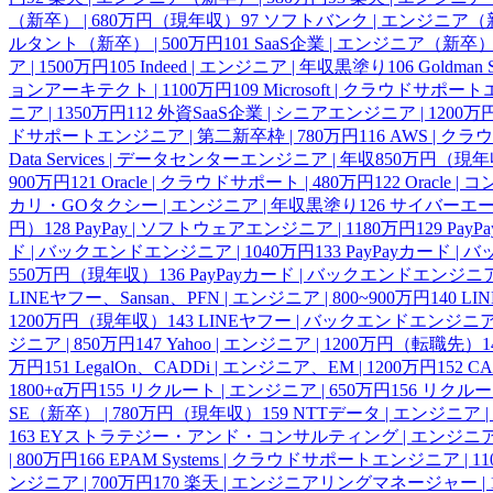
（新卒） | 680万円（現年収）
97
ソフトバンク | エンジニア（新卒
ルタント（新卒） | 500万円
101
SaaS企業 | エンジニア（新卒）
ア | 1500万円
105
Indeed | エンジニア | 年収黒塗り
106
Goldma
ョンアーキテクト | 1100万円
109
Microsoft | クラウドサ
ニア | 1350万円
112
外資SaaS企業 | シニアエンジニア | 1200万
ドサポートエンジニア | 第二新卒枠 | 780万円
116
AWS | ク
Data Services | データセンターエンジニア | 年収850万円（現
900万円
121
Oracle | クラウドサポート | 480万円
122
Oracle 
カリ・GOタクシー | エンジニア | 年収黒塗り
126
サイバーエージ
円）
128
PayPay | ソフトウェアエンジニア | 1180万円
129
PayP
ド | バックエンドエンジニア | 1040万円
133
PayPayカード |
550万円（現年収）
136
PayPayカード | バックエンドエンジニア 
LINEヤフー、Sansan、PFN | エンジニア | 800~900万円
140
LI
1200万円（現年収）
143
LINEヤフー | バックエンドエンジニア
ジニア | 850万円
147
Yahoo | エンジニア | 1200万円（転職先）
1
万円
151
LegalOn、CADDi | エンジニア、EM | 1200万円
152
CA
1800+α万円
155
リクルート | エンジニア | 650万円
156
リクルート
SE（新卒） | 780万円（現年収）
159
NTTデータ | エンジニア |
163
EYストラテジー・アンド・コンサルティング | エンジニア |
| 800万円
166
EPAM Systems | クラウドサポートエンジニア | 1
ンジニア | 700万円
170
楽天 | エンジニアリングマネージャー |