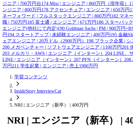
ジニア | 700万円台
174
Mixi | エンジニア | 860万円（現年収）
1
ンジニア | 800万円
178
アクセンチュア | エンジニア | 650万円
1
ネーフォワード | フルスタックエンジニア | 800万円
182
マネー
職 | 750万円
185
富士通 | エンジニア | 671万円
186
スターバックス
エンジニア(他社にて内定)
190
Goldman Sachs | PM | 900万円+B
円
194
スタートアップ | 未経験エンジニア | 400万円
195
金融SI
ェアエンジニア | 20万ドル（2900万円）
198
ブラック企業 | シ
200
メガベンチャー | ソフトウェアエンジニア | 1100万円
201
203
メルカリ・AWS | エンジニア（インターン）
204
LINE
LINE | エンジニア（インターン）
207
PFN（インターン）
208
万円
211
学生起業 | エンジニア | 売上1900万円
学習コンテンツ
InsideStory InterviewCat
NRI | エンジニア（新卒） | 400万円
NRI | エンジニア（新卒） | 4