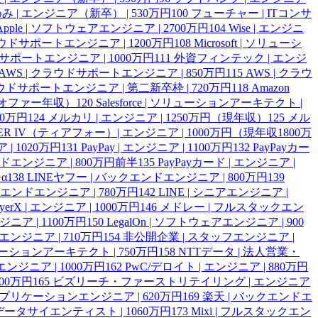
み | エンジニア（新卒） | 530万円
100
フューチャー | ITコンサ
Apple | ソフトウェアエンジニア | 2700万円
104
Wise | エンジニ
| クラウドサポートエンジニア | 1200万円
108
Microsoft | ソリューシ
ラウドサポートエンジニア | 1000万円
111
外資フィンテック | エンジ
AWS | クラウドサポートエンジニア | 850万円
115
AWS | クラウ
ラウドサポートエンジニア | 第二新卒枠 | 720万円
118
Amazon
円（オファー年収）
120
Salesforce | ソリューションアーキテクト |
00万円
124
メルカリ | エンジニア | 1250万円（現年収）
125
メル
IER IV（ティアフォー）| エンジニア | 1000万円（現年収1800万
 | 1020万円
131
PayPay | エンジニア | 1100万円
132
PayPayカー
ンドエンジニア | 800万円前半
135
PayPayカード | エンジニア |
α
138
LINEヤフー | バックエンドエンジニア | 800万円
139
クエンドエンジニア | 780万円
142
LINE | シニアエンジニア |
ayerX | エンジニア | 1000万円
146
メドレー | フルスタックエン
エンジニア | 1100万円
150
LegalOn | ソフトウェアエンジニア | 900
 QAエンジニア | 710万円
154
非公開企業 | スタッフエンジニア |
ューションアーキテクト | 750万円
158
NTTデータ | 法人営業・
エンジニア | 1000万円
162
PwC/デロイト | エンジニア | 880万円
00万円
165
ビズリーチ・ファーストリテイリング | エンジニア
 アプリケーションエンジニア | 620万円
169
楽天 | バックエンドエ
 データサイエンティスト | 1060万円
173
Mixi | フルスタックエン