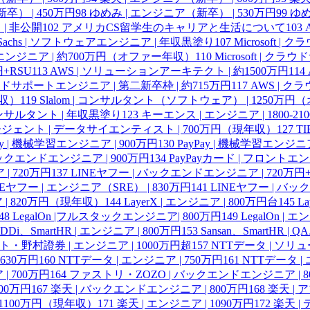
） | 450万円
98
ゆめみ | エンジニア（新卒） | 530万円
99
ゆめ
 | 非公開
102
アメリカCS留学生のキャリアと生活について
103
n Sachs | ソフトウェアエンジニア | 年収黒塗り
107
Microsoft 
ポートエンジニア | 約700万円（オファー年収）
110
Microsoft | ク
円+RSU
113
AWS | ソリューションアーキテクト | 約1500万円
114
ラウドサポートエンジニア | 第二新卒枠 | 約715万円
117
AWS | ク
年収）
119
Slalom | コンサルタント（ソフトウェア） | 1250万
| コンサルタント | 年収黒塗り
123
キーエンス | エンジニア | 1800-21
ェント | データサイエンティスト | 700万円（現年収）
127
T
ay | 機械学習エンジニア | 900万円
130
PayPay | 機械学習エンジニア
 バックエンドエンジニア | 900万円
134
PayPayカード | フロントエ
| 720万円
137
LINEヤフー | バックエンドエンジニア | 720万円+
NEヤフー | エンジニア（SRE） | 830万円
141
LINEヤフー | バッ
 | 820万円（現年収）
144
LayerX | エンジニア | 800万円台
145
L
48
LegalOn |フルスタックエンジニア| 800万円
149
LegalOn | 
DDi、SmartHR | エンジニア | 800万円
153
Sansan、SmartHR |
・野村證券 | エンジニア | 1000万円超
157
NTTデータ | ソリ
 630万円
160
NTTデータ | エンジニア | 750万円
161
NTTデータ | 
 700万円
164
ファストリ・ZOZO | バックエンドエンジニア | 8
100万円
167
楽天 | バックエンドエンジニア | 800万円
168
楽天 |
 1100万円（現年収）
171
楽天 | エンジニア | 1090万円
172
楽天 |