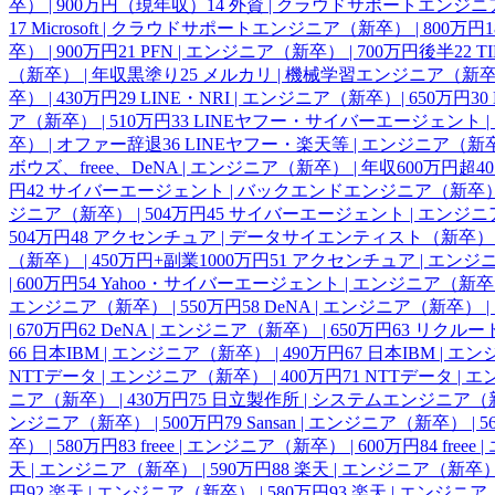
卒） | 900万円（現年収）
14
外資 | クラウドサポートエンジニア
17
Microsoft | クラウドサポートエンジニア（新卒） | 800万円
1
卒） | 900万円
21
PFN | エンジニア（新卒） | 700万円後半
22
T
（新卒） | 年収黒塗り
25
メルカリ | 機械学習エンジニア（新卒） 
卒） | 430万円
29
LINE・NRI | エンジニア（新卒）| 650万円
30
ア（新卒） | 510万円
33
LINEヤフー・サイバーエージェント | 
卒） | オファー辞退
36
LINEヤフー・楽天等 | エンジニア（新
ボウズ、freee、DeNA | エンジニア（新卒） | 年収600万円超
40
円
42
サイバーエージェント | バックエンドエンジニア（新卒） |
ジニア（新卒） | 504万円
45
サイバーエージェント | エンジニア
504万円
48
アクセンチュア | データサイエンティスト（新卒） | 
（新卒） | 450万円+副業1000万円
51
アクセンチュア | エンジニ
| 600万円
54
Yahoo・サイバーエージェント | エンジニア（新卒） 
エンジニア（新卒） | 550万円
58
DeNA | エンジニア（新卒） | 
| 670万円
62
DeNA | エンジニア（新卒） | 650万円
63
リクルート
66
日本IBM | エンジニア（新卒） | 490万円
67
日本IBM | エン
NTTデータ | エンジニア（新卒） | 400万円
71
NTTデータ | 
ニア（新卒） | 430万円
75
日立製作所 | システムエンジニア（新卒
ンジニア（新卒） | 500万円
79
Sansan | エンジニア（新卒） | 
卒） | 580万円
83
freee | エンジニア（新卒） | 600万円
84
free
天 | エンジニア（新卒） | 590万円
88
楽天 | エンジニア（新卒） 
円
92
楽天 | エンジニア（新卒） | 580万円
93
楽天 | エンジニア（