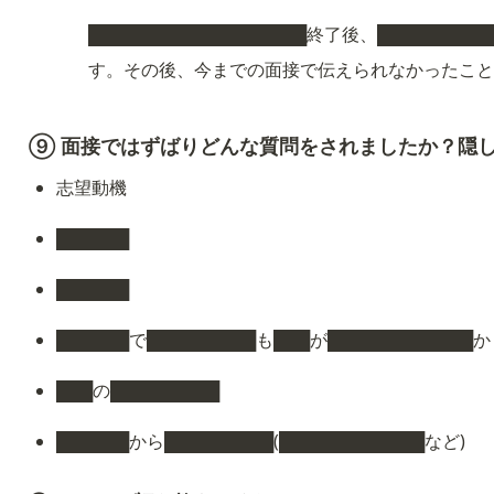
██████████████████終了後、███████
す。その後、今までの面接で伝えられなかったこ
⑨ 面接ではずばりどんな質問をされましたか？隠
志望動機
██████
██████
██████で█████████も███が████████████か
███の█████████
██████から█████████(████████████など)