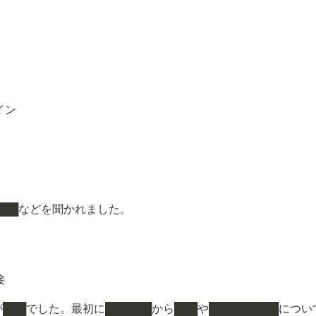
イン
█████などを聞かれました。
接
██が███でした。最初に██████から███や█████████につ