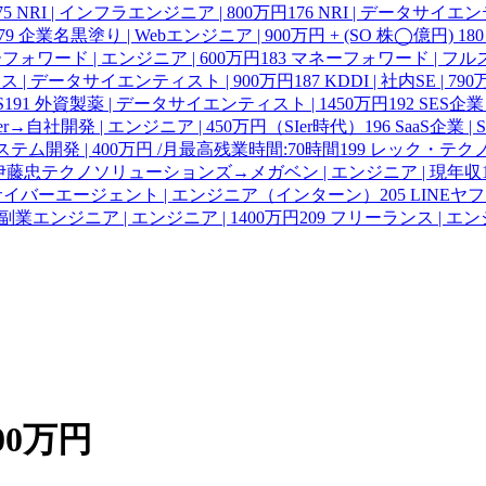
75
NRI | インフラエンジニア | 800万円
176
NRI | データサイエ
79
企業名黒塗り | Webエンジニア | 900万円 + (SO 株◯億円)
180
フォワード | エンジニア | 600万円
183
マネーフォワード | フル
 | データサイエンティスト | 900万円
187
KDDI | 社内SE | 79
S
191
外資製薬 | データサイエンティスト | 1450万円
192
SES企業
er→自社開発 | エンジニア | 450万円（SIer時代）
196
SaaS企業 | SR
ステム開発 | 400万円 /月最高残業時間:70時間
199
レック・テクノ
伊藤忠テクノソリューションズ→メガベン | エンジニア | 現年収1
、サイバーエージェント | エンジニア（インターン）
205
LINE
副業エンジニア | エンジニア | 1400万円
209
フリーランス | エン
00万円