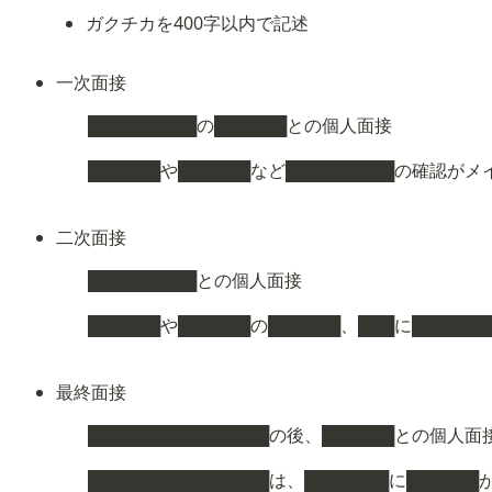
ガクチカを400字以内で記述
一次面接
█████████の██████との個人面接
██████や██████など█████████の確認がメ
二次面接
█████████との個人面接
██████や██████の██████、███に████
最終面接
███████████████の後、██████との個人面
███████████████は、███████に████