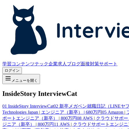
学習コンテンツ
テック企業求人
ブログ
面接対策サポート
ログイン
メニューを開く
InsideStory InterviewCat
01
InsideStory InterviewCat
02
新卒メガベン就職日記（LINEヤフー、
Technologies Japan | エンジニア（新卒） | 680万円
05
Amazon
ポートエンジニア（新卒） | 800万円
08
AWS | クラウドサポ
ジニア（新卒） | 800万円
11
AWS | クラウドサポートエンジニア