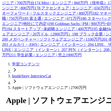
ジニア | 700万円台
174
Mixi | エンジニア | 860万円（現年収）
1
ンジニア | 800万円
178
アクセンチュア | エンジニア | 650万円
1
ネーフォワード | フルスタックエンジニア | 800万円
182
マネー
職 | 750万円
185
富士通 | エンジニア | 671万円
186
スターバックス
エンジニア(他社にて内定)
190
Goldman Sachs | PM | 900万円+B
円
194
スタートアップ | 未経験エンジニア | 400万円
195
金融SI
ェアエンジニア | 20万ドル（2900万円）
198
ブラック企業 | シ
200
メガベンチャー | ソフトウェアエンジニア | 1100万円
201
203
メルカリ・AWS | エンジニア（インターン）
204
LINE
LINE | エンジニア（インターン）
207
PFN（インターン）
208
万円
211
学生起業 | エンジニア | 売上1900万円
学習コンテンツ
InsideStory InterviewCat
Apple | ソフトウェアエンジニア | 2700万円
Apple | ソフトウェアエンジニア