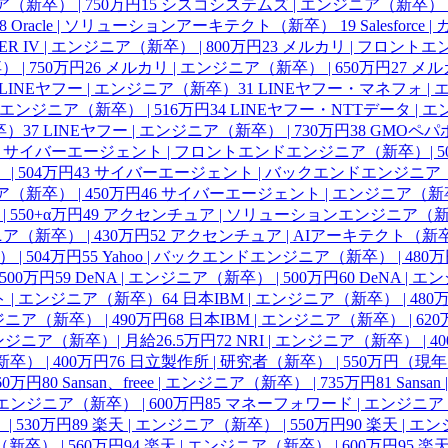
（新卒） | 750万円
15
シスコシステムズ | エンジニア（新卒） |
8
Oracle | ソリューションアーキテクト（新卒）
19
Salesfor
IER IV | エンジニア（新卒） | 800万円
23
メルカリ | フロントエ
| 750万円
26
メルカリ | エンジニア（新卒） | 650万円
27
メルカ
LINEヤフー | エンジニア（新卒）
31
LINEヤフー・マネフォ | 
エンジニア（新卒） | 516万円
34
LINEヤフー・NTTデータ | エ
卒）
37
LINEヤフー | エンジニア（新卒） | 730万円
38
GMOペパボ
サイバーエージェント | フロントエンドエンジニア（新卒）| 5
 504万円
43
サイバーエージェント | バックエンドエンジニア（新
（新卒） | 450万円
46
サイバーエージェント | エンジニア（新卒）
550+α万円
49
アクセンチュア | ソリューションエンジニア（新卒）
ア（新卒） | 430万円
52
アクセンチュア | AIアーキテクト（新卒）
| 504万円
55
Yahoo | バックエンドエンジニア（新卒） | 480
500万円
59
DeNA | エンジニア（新卒） | 500万円
60
DeNA | 
 | エンジニア（新卒）
64
日本IBM | エンジニア（新卒） | 480
ジニア（新卒） | 490万円
68
日本IBM | エンジニア（新卒） | 6
エンジニア（新卒）| 月給26.5万円
72
NRI | エンジニア（新卒） | 4
） | 400万円
76
日立製作所 | 研究者（新卒） | 550万円（現
560万円
80
Sansan、freee | エンジニア（新卒） | 735万円
81
Sansa
e | エンジニア（新卒） | 600万円
85
マネーフォワード | エンジニア（
| 530万円
89
楽天 | エンジニア（新卒） | 550万円
90
楽天 | エン
新卒） | 560万円
94
楽天 | エンジニア（新卒） | 600万円
95
楽天