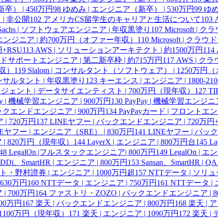
） | 450万円
98
ゆめみ | エンジニア（新卒） | 530万円
99
ゆめ
 | 非公開
102
アメリカCS留学生のキャリアと生活について
103
n Sachs | ソフトウェアエンジニア | 年収黒塗り
107
Microsoft 
ポートエンジニア | 約700万円（オファー年収）
110
Microsoft | ク
円+RSU
113
AWS | ソリューションアーキテクト | 約1500万円
114
ラウドサポートエンジニア | 第二新卒枠 | 約715万円
117
AWS | ク
年収）
119
Slalom | コンサルタント（ソフトウェア） | 1250万
| コンサルタント | 年収黒塗り
123
キーエンス | エンジニア | 1800-21
ェント | データサイエンティスト | 700万円（現年収）
127
T
ay | 機械学習エンジニア | 900万円
130
PayPay | 機械学習エンジニア
 バックエンドエンジニア | 900万円
134
PayPayカード | フロントエ
| 720万円
137
LINEヤフー | バックエンドエンジニア | 720万円+
NEヤフー | エンジニア（SRE） | 830万円
141
LINEヤフー | バッ
 | 820万円（現年収）
144
LayerX | エンジニア | 800万円台
145
L
48
LegalOn |フルスタックエンジニア| 800万円
149
LegalOn | 
DDi、SmartHR | エンジニア | 800万円
153
Sansan、SmartHR |
・野村證券 | エンジニア | 1000万円超
157
NTTデータ | ソリ
 630万円
160
NTTデータ | エンジニア | 750万円
161
NTTデータ | 
 700万円
164
ファストリ・ZOZO | バックエンドエンジニア | 8
100万円
167
楽天 | バックエンドエンジニア | 800万円
168
楽天 |
 1100万円（現年収）
171
楽天 | エンジニア | 1090万円
172
楽天 |