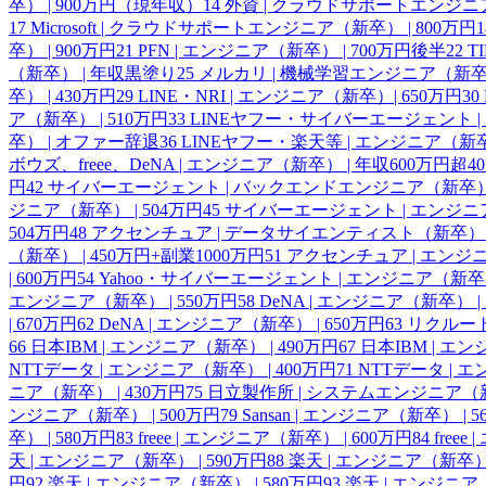
卒） | 900万円（現年収）
14
外資 | クラウドサポートエンジニア
17
Microsoft | クラウドサポートエンジニア（新卒） | 800万円
1
卒） | 900万円
21
PFN | エンジニア（新卒） | 700万円後半
22
T
（新卒） | 年収黒塗り
25
メルカリ | 機械学習エンジニア（新卒） 
卒） | 430万円
29
LINE・NRI | エンジニア（新卒）| 650万円
30
ア（新卒） | 510万円
33
LINEヤフー・サイバーエージェント | 
卒） | オファー辞退
36
LINEヤフー・楽天等 | エンジニア（新
ボウズ、freee、DeNA | エンジニア（新卒） | 年収600万円超
40
円
42
サイバーエージェント | バックエンドエンジニア（新卒） |
ジニア（新卒） | 504万円
45
サイバーエージェント | エンジニア
504万円
48
アクセンチュア | データサイエンティスト（新卒） | 
（新卒） | 450万円+副業1000万円
51
アクセンチュア | エンジニ
| 600万円
54
Yahoo・サイバーエージェント | エンジニア（新卒） 
エンジニア（新卒） | 550万円
58
DeNA | エンジニア（新卒） | 
| 670万円
62
DeNA | エンジニア（新卒） | 650万円
63
リクルート
66
日本IBM | エンジニア（新卒） | 490万円
67
日本IBM | エン
NTTデータ | エンジニア（新卒） | 400万円
71
NTTデータ | 
ニア（新卒） | 430万円
75
日立製作所 | システムエンジニア（新卒
ンジニア（新卒） | 500万円
79
Sansan | エンジニア（新卒） | 
卒） | 580万円
83
freee | エンジニア（新卒） | 600万円
84
free
天 | エンジニア（新卒） | 590万円
88
楽天 | エンジニア（新卒） 
円
92
楽天 | エンジニア（新卒） | 580万円
93
楽天 | エンジニア（