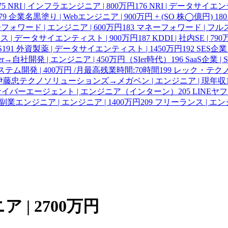
75
NRI | インフラエンジニア | 800万円
176
NRI | データサイエ
79
企業名黒塗り | Webエンジニア | 900万円 + (SO 株◯億円)
180
フォワード | エンジニア | 600万円
183
マネーフォワード | フル
 | データサイエンティスト | 900万円
187
KDDI | 社内SE | 79
S
191
外資製薬 | データサイエンティスト | 1450万円
192
SES企業
er→自社開発 | エンジニア | 450万円（SIer時代）
196
SaaS企業 | SR
ステム開発 | 400万円 /月最高残業時間:70時間
199
レック・テクノ
伊藤忠テクノソリューションズ→メガベン | エンジニア | 現年収1
、サイバーエージェント | エンジニア（インターン）
205
LINE
副業エンジニア | エンジニア | 1400万円
209
フリーランス | エン
 | 2700万円