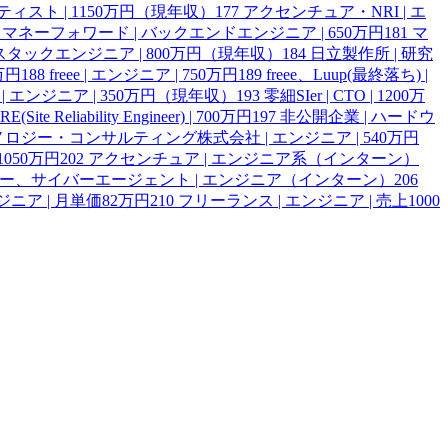
ンティスト | 1150万円（現年収）
177
アクセンチュア・NRI | エ
マネーフォワード | バックエンドエンジニア | 650万円
181
マ
スタックエンジニア | 800万円（現年収）
184
日立製作所 | 研究
0万円
188
freee | エンジニア | 750万円
189
freee、Luup(最終落ち) |
 | エンジニア | 350万円（現年収）
193
零細SIer | CTO | 1200万
E(Site Reliability Engineer) | 700万円
197
非公開企業 | ハードウ
ロジー・コンサルティング株式会社 | エンジニア | 540万円
050万円
202
アクセンチュア | エンジニア系（インターン）
ヤフー、サイバーエージェント | エンジニア（インターン）
206
ジニア | 月単価82万円
210
フリーランス | エンジニア | 売上1000