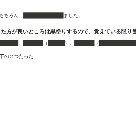
はもちろん、████████████ました。
した方が良いところは黒塗りするので、覚えている限り
██████
、
██████
（
█████
）、
██████
（
███████████
以下の２つだった