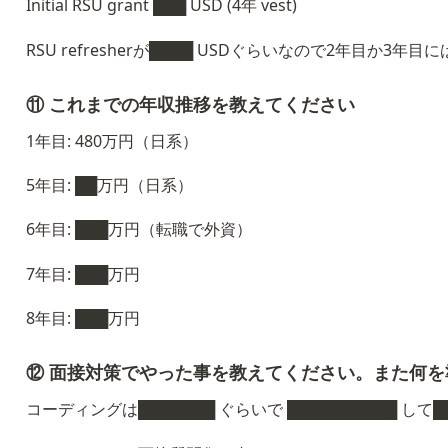
Initial RSU grant ███ USD (4年 vest)
RSU refresherが████ USDぐらいなので2年目か3年目
⑪ これまでの年収推移を教えてください
1年目: 480万円（日系）
5年目: ██万円（日系）
6年目: ███万円（転職で外資）
7年目: ███万円
8年目: ███万円
⑫ 面接対策でやった事を教えてください。また何
コーディングは███████ ぐらいで ██████████ して█