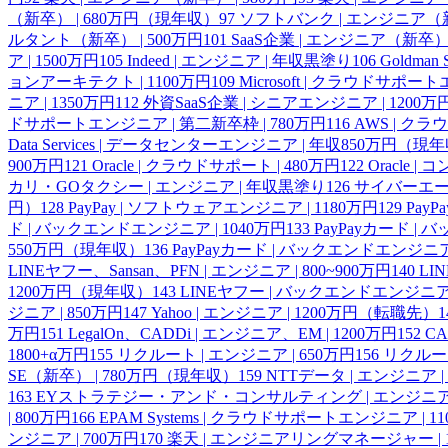
（新卒） | 680万円（現年収）
97
ソフトバンク | エンジニア（新卒
ルタント（新卒） | 500万円
101
SaaS企業 | エンジニア（新卒）
ア | 1500万円
105
Indeed | エンジニア | 年収黒塗り
106
Goldma
ョンアーキテクト | 1100万円
109
Microsoft | クラウドサ
ニア | 1350万円
112
外資SaaS企業 | シニアエンジニア | 1200万
ドサポートエンジニア | 第二新卒枠 | 780万円
116
AWS | ク
Data Services | データセンターエンジニア | 年収850万円（現
900万円
121
Oracle | クラウドサポート | 480万円
122
Oracle 
カリ・GOタクシー | エンジニア | 年収黒塗り
126
サイバーエージ
円）
128
PayPay | ソフトウェアエンジニア | 1180万円
129
PayP
ド | バックエンドエンジニア | 1040万円
133
PayPayカード |
550万円（現年収）
136
PayPayカード | バックエンドエンジニア 
LINEヤフー、Sansan、PFN | エンジニア | 800~900万円
140
LI
1200万円（現年収）
143
LINEヤフー | バックエンドエンジニア
ジニア | 850万円
147
Yahoo | エンジニア | 1200万円（転職先）
1
万円
151
LegalOn、CADDi | エンジニア、EM | 1200万円
152
CA
1800+α万円
155
リクルート | エンジニア | 650万円
156
リクルート
SE（新卒） | 780万円（現年収）
159
NTTデータ | エンジニア |
163
EYストラテジー・アンド・コンサルティング | エンジニア |
| 800万円
166
EPAM Systems | クラウドサポートエンジニア | 1
ンジニア | 700万円
170
楽天 | エンジニアリングマネージャー |