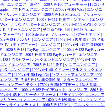
み | エンジニア（新卒） | 530万円
100
フューチャー | ITコンサ
Apple | ソフトウェアエンジニア | 2700万円
104
Wise | エンジニ
| クラウドサポートエンジニア | 1200万円
108
Microsoft | ソリューシ
ラウドサポートエンジニア | 1000万円
111
外資フィンテック | エンジ
AWS | クラウドサポートエンジニア | 850万円
115
AWS | クラウ
ラウドサポートエンジニア | 第二新卒枠 | 720万円
118
Amazon
円（オファー年収）
120
Salesforce | ソリューションアーキテクト |
00万円
124
メルカリ | エンジニア | 1250万円（現年収）
125
メル
IER IV（ティアフォー）| エンジニア | 1000万円（現年収1800万
 | 1020万円
131
PayPay | エンジニア | 1100万円
132
PayPayカー
ンドエンジニア | 800万円前半
135
PayPayカード | エンジニア |
α
138
LINEヤフー | バックエンドエンジニア | 800万円
139
クエンドエンジニア | 780万円
142
LINE | シニアエンジニア |
ayerX | エンジニア | 1000万円
146
メドレー | フルスタックエン
エンジニア | 1100万円
150
LegalOn | ソフトウェアエンジニア | 900
 QAエンジニア | 710万円
154
非公開企業 | スタッフエンジニア |
ューションアーキテクト | 750万円
158
NTTデータ | 法人営業・
エンジニア | 1000万円
162
PwC/デロイト | エンジニア | 880万円
00万円
165
ビズリーチ・ファーストリテイリング | エンジニア
 アプリケーションエンジニア | 620万円
169
楽天 | バックエンドエ
 データサイエンティスト | 1060万円
173
Mixi | フルスタックエン