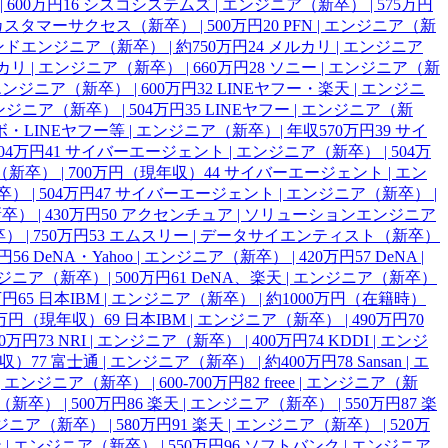
 600万円
16
シスコシステムズ | エンジニア（新卒） | 575万円
ce | カスタマーサクセス（新卒） | 500万円
20
PFN | エンジニア（新
ンドエンジニア（新卒） | 約750万円
24
メルカリ | エンジニア
リ | エンジニア（新卒） | 660万円
28
ソニー | エンジニア（新
エンジニア（新卒） | 600万円
32
LINEヤフー・楽天 | エンジニ
ンジニア（新卒） | 504万円
35
LINEヤフー | エンジニア（新
・LINEヤフー等 | エンジニア（新卒）| 年収570万円
39
サイ
04万円
41
サイバーエージェント | エンジニア（新卒） | 504万
卒） | 700万円（現年収）
44
サイバーエージェント | エン
 | 504万円
47
サイバーエージェント | エンジニア（新卒） |
 | 430万円
50
アクセンチュア | ソリューションエンジニア
 | 750万円
53
エムスリー | データサイエンティスト（新卒）
万円
56
DeNA・Yahoo | エンジニア（新卒） | 420万円
57
DeNA |
エンジニア（新卒）| 500万円
61
DeNA、楽天 | エンジニア（新卒）
万円
65
日本IBM | エンジニア（新卒） | 約1000万円（在籍時）
20万円（現年収）
69
日本IBM | エンジニア（新卒） | 490万円
70
00万円
73
NRI | エンジニア（新卒） | 400万円
74
KDDI | エンジ
年収）
77
富士通 | エンジニア（新卒） | 約400万円
78
Sansan | エ
n | エンジニア（新卒） | 600-700万円
82
freee | エンジニア（新
新卒） | 500万円
86
楽天 | エンジニア（新卒） | 550万円
87
楽
ジニア（新卒） | 580万円
91
楽天 | エンジニア（新卒） | 520万
 | エンジニア（新卒） | 550万円
96
ソフトバンク | エンジニア