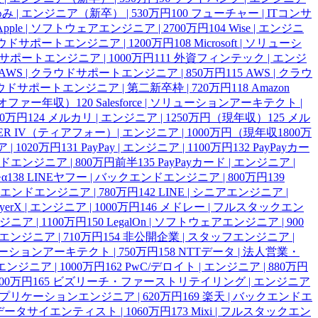
み | エンジニア（新卒） | 530万円
100
フューチャー | ITコンサ
Apple | ソフトウェアエンジニア | 2700万円
104
Wise | エンジニ
| クラウドサポートエンジニア | 1200万円
108
Microsoft | ソリューシ
ラウドサポートエンジニア | 1000万円
111
外資フィンテック | エンジ
AWS | クラウドサポートエンジニア | 850万円
115
AWS | クラウ
ラウドサポートエンジニア | 第二新卒枠 | 720万円
118
Amazon
円（オファー年収）
120
Salesforce | ソリューションアーキテクト |
00万円
124
メルカリ | エンジニア | 1250万円（現年収）
125
メル
IER IV（ティアフォー）| エンジニア | 1000万円（現年収1800万
 | 1020万円
131
PayPay | エンジニア | 1100万円
132
PayPayカー
ンドエンジニア | 800万円前半
135
PayPayカード | エンジニア |
α
138
LINEヤフー | バックエンドエンジニア | 800万円
139
クエンドエンジニア | 780万円
142
LINE | シニアエンジニア |
ayerX | エンジニア | 1000万円
146
メドレー | フルスタックエン
エンジニア | 1100万円
150
LegalOn | ソフトウェアエンジニア | 900
 QAエンジニア | 710万円
154
非公開企業 | スタッフエンジニア |
ューションアーキテクト | 750万円
158
NTTデータ | 法人営業・
エンジニア | 1000万円
162
PwC/デロイト | エンジニア | 880万円
00万円
165
ビズリーチ・ファーストリテイリング | エンジニア
 アプリケーションエンジニア | 620万円
169
楽天 | バックエンドエ
 データサイエンティスト | 1060万円
173
Mixi | フルスタックエン