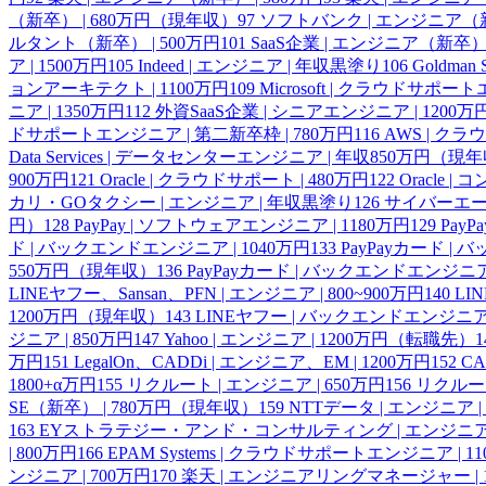
（新卒） | 680万円（現年収）
97
ソフトバンク | エンジニア（新卒
ルタント（新卒） | 500万円
101
SaaS企業 | エンジニア（新卒）
ア | 1500万円
105
Indeed | エンジニア | 年収黒塗り
106
Goldma
ョンアーキテクト | 1100万円
109
Microsoft | クラウドサ
ニア | 1350万円
112
外資SaaS企業 | シニアエンジニア | 1200万
ドサポートエンジニア | 第二新卒枠 | 780万円
116
AWS | ク
Data Services | データセンターエンジニア | 年収850万円（現
900万円
121
Oracle | クラウドサポート | 480万円
122
Oracle 
カリ・GOタクシー | エンジニア | 年収黒塗り
126
サイバーエージ
円）
128
PayPay | ソフトウェアエンジニア | 1180万円
129
PayP
ド | バックエンドエンジニア | 1040万円
133
PayPayカード |
550万円（現年収）
136
PayPayカード | バックエンドエンジニア 
LINEヤフー、Sansan、PFN | エンジニア | 800~900万円
140
LI
1200万円（現年収）
143
LINEヤフー | バックエンドエンジニア
ジニア | 850万円
147
Yahoo | エンジニア | 1200万円（転職先）
1
万円
151
LegalOn、CADDi | エンジニア、EM | 1200万円
152
CA
1800+α万円
155
リクルート | エンジニア | 650万円
156
リクルート
SE（新卒） | 780万円（現年収）
159
NTTデータ | エンジニア |
163
EYストラテジー・アンド・コンサルティング | エンジニア |
| 800万円
166
EPAM Systems | クラウドサポートエンジニア | 1
ンジニア | 700万円
170
楽天 | エンジニアリングマネージャー |