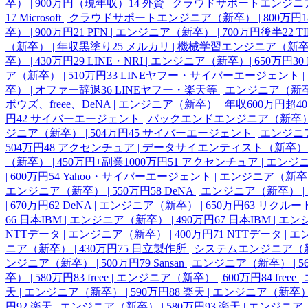
卒） | 900万円（現年収）
14
外資 | クラウドサポートエンジニア
17
Microsoft | クラウドサポートエンジニア（新卒） | 800万円
1
卒） | 900万円
21
PFN | エンジニア（新卒） | 700万円後半
22
T
（新卒） | 年収黒塗り
25
メルカリ | 機械学習エンジニア（新卒） 
卒） | 430万円
29
LINE・NRI | エンジニア（新卒）| 650万円
30
ア（新卒） | 510万円
33
LINEヤフー・サイバーエージェント | 
卒） | オファー辞退
36
LINEヤフー・楽天等 | エンジニア（新
ボウズ、freee、DeNA | エンジニア（新卒） | 年収600万円超
40
円
42
サイバーエージェント | バックエンドエンジニア（新卒） |
ジニア（新卒） | 504万円
45
サイバーエージェント | エンジニア
504万円
48
アクセンチュア | データサイエンティスト（新卒） | 
（新卒） | 450万円+副業1000万円
51
アクセンチュア | エンジニ
| 600万円
54
Yahoo・サイバーエージェント | エンジニア（新卒） 
エンジニア（新卒） | 550万円
58
DeNA | エンジニア（新卒） | 
| 670万円
62
DeNA | エンジニア（新卒） | 650万円
63
リクルート
66
日本IBM | エンジニア（新卒） | 490万円
67
日本IBM | エン
NTTデータ | エンジニア（新卒） | 400万円
71
NTTデータ | 
ニア（新卒） | 430万円
75
日立製作所 | システムエンジニア（新卒
ンジニア（新卒） | 500万円
79
Sansan | エンジニア（新卒） | 
卒） | 580万円
83
freee | エンジニア（新卒） | 600万円
84
free
天 | エンジニア（新卒） | 590万円
88
楽天 | エンジニア（新卒） 
円
92
楽天 | エンジニア（新卒） | 580万円
93
楽天 | エンジニア（