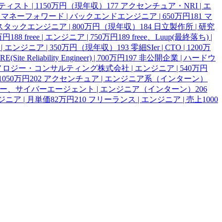
ンティスト | 1150万円（現年収）
177
アクセンチュア・NRI | エ
マネーフォワード | バックエンドエンジニア | 650万円
181
マ
スタックエンジニア | 800万円（現年収）
184
日立製作所 | 研究
0万円
188
freee | エンジニア | 750万円
189
freee、Luup(最終落ち) |
 | エンジニア | 350万円（現年収）
193
零細SIer | CTO | 1200万
E(Site Reliability Engineer) | 700万円
197
非公開企業 | ハードウ
ロジー・コンサルティング株式会社 | エンジニア | 540万円
050万円
202
アクセンチュア | エンジニア系（インターン）
ヤフー、サイバーエージェント | エンジニア（インターン）
206
ジニア | 月単価82万円
210
フリーランス | エンジニア | 売上1000