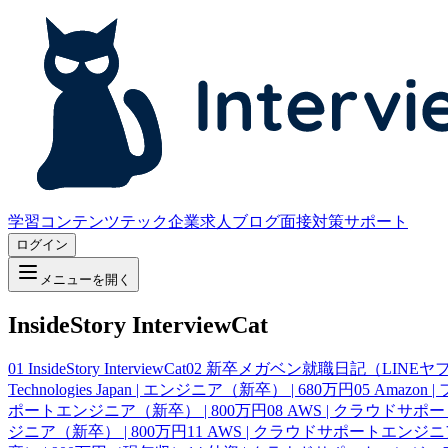
学習コンテンツ
テック企業求人
ブログ
面接対策サポート
ログイン
メニューを開く
InsideStory InterviewCat
01
InsideStory InterviewCat
02
新卒メガベン就職日記（LINEヤフー、
Technologies Japan | エンジニア（新卒） | 680万円
05
Amazon
ポートエンジニア（新卒） | 800万円
08
AWS | クラウドサポ
ジニア（新卒） | 800万円
11
AWS | クラウドサポートエンジニア