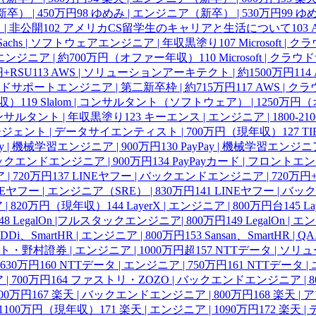
） | 450万円
98
ゆめみ | エンジニア（新卒） | 530万円
99
ゆめ
 | 非公開
102
アメリカCS留学生のキャリアと生活について
103
n Sachs | ソフトウェアエンジニア | 年収黒塗り
107
Microsoft 
ポートエンジニア | 約700万円（オファー年収）
110
Microsoft | ク
円+RSU
113
AWS | ソリューションアーキテクト | 約1500万円
114
ラウドサポートエンジニア | 第二新卒枠 | 約715万円
117
AWS | ク
年収）
119
Slalom | コンサルタント（ソフトウェア） | 1250万
| コンサルタント | 年収黒塗り
123
キーエンス | エンジニア | 1800-21
ェント | データサイエンティスト | 700万円（現年収）
127
T
ay | 機械学習エンジニア | 900万円
130
PayPay | 機械学習エンジニア
 バックエンドエンジニア | 900万円
134
PayPayカード | フロントエ
| 720万円
137
LINEヤフー | バックエンドエンジニア | 720万円+
NEヤフー | エンジニア（SRE） | 830万円
141
LINEヤフー | バッ
 | 820万円（現年収）
144
LayerX | エンジニア | 800万円台
145
L
48
LegalOn |フルスタックエンジニア| 800万円
149
LegalOn | 
DDi、SmartHR | エンジニア | 800万円
153
Sansan、SmartHR |
・野村證券 | エンジニア | 1000万円超
157
NTTデータ | ソリ
 630万円
160
NTTデータ | エンジニア | 750万円
161
NTTデータ | 
 700万円
164
ファストリ・ZOZO | バックエンドエンジニア | 8
100万円
167
楽天 | バックエンドエンジニア | 800万円
168
楽天 |
 1100万円（現年収）
171
楽天 | エンジニア | 1090万円
172
楽天 |