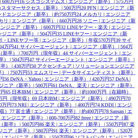
 600万円
16
シスコシステムズ | エンジニア（新卒） | 575万円
ce | カスタマーサクセス（新卒） | 500万円
20
PFN | エンジニア（新
ンドエンジニア（新卒） | 約750万円
24
メルカリ | エンジニア
リ | エンジニア（新卒） | 660万円
28
ソニー | エンジニア（新
エンジニア（新卒） | 600万円
32
LINEヤフー・楽天 | エンジニ
ンジニア（新卒） | 504万円
35
LINEヤフー | エンジニア（新
・LINEヤフー等 | エンジニア（新卒）| 年収570万円
39
サイ
04万円
41
サイバーエージェント | エンジニア（新卒） | 504万
卒） | 700万円（現年収）
44
サイバーエージェント | エン
 | 504万円
47
サイバーエージェント | エンジニア（新卒） |
 | 430万円
50
アクセンチュア | ソリューションエンジニア
 | 750万円
53
エムスリー | データサイエンティスト（新卒）
万円
56
DeNA・Yahoo | エンジニア（新卒） | 420万円
57
DeNA |
エンジニア（新卒）| 500万円
61
DeNA、楽天 | エンジニア（新卒）
万円
65
日本IBM | エンジニア（新卒） | 約1000万円（在籍時）
20万円（現年収）
69
日本IBM | エンジニア（新卒） | 490万円
70
00万円
73
NRI | エンジニア（新卒） | 400万円
74
KDDI | エンジ
年収）
77
富士通 | エンジニア（新卒） | 約400万円
78
Sansan | エ
n | エンジニア（新卒） | 600-700万円
82
freee | エンジニア（新
新卒） | 500万円
86
楽天 | エンジニア（新卒） | 550万円
87
楽
ジニア（新卒） | 580万円
91
楽天 | エンジニア（新卒） | 520万
 | エンジニア（新卒） | 550万円
96
ソフトバンク | エンジニア