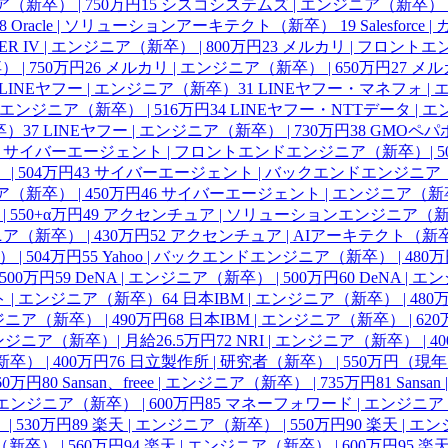
（新卒） | 750万円
15
シスコシステムズ | エンジニア（新卒） |
8
Oracle | ソリューションアーキテクト（新卒）
19
Salesfor
IER IV | エンジニア（新卒） | 800万円
23
メルカリ | フロントエ
| 750万円
26
メルカリ | エンジニア（新卒） | 650万円
27
メルカ
LINEヤフー | エンジニア（新卒）
31
LINEヤフー・マネフォ | 
エンジニア（新卒） | 516万円
34
LINEヤフー・NTTデータ | エ
卒）
37
LINEヤフー | エンジニア（新卒） | 730万円
38
GMOペパボ
サイバーエージェント | フロントエンドエンジニア（新卒）| 5
 504万円
43
サイバーエージェント | バックエンドエンジニア（新
（新卒） | 450万円
46
サイバーエージェント | エンジニア（新卒）
550+α万円
49
アクセンチュア | ソリューションエンジニア（新卒）
ア（新卒） | 430万円
52
アクセンチュア | AIアーキテクト（新卒）
| 504万円
55
Yahoo | バックエンドエンジニア（新卒） | 480
500万円
59
DeNA | エンジニア（新卒） | 500万円
60
DeNA | 
 | エンジニア（新卒）
64
日本IBM | エンジニア（新卒） | 480
ジニア（新卒） | 490万円
68
日本IBM | エンジニア（新卒） | 6
エンジニア（新卒）| 月給26.5万円
72
NRI | エンジニア（新卒） | 4
） | 400万円
76
日立製作所 | 研究者（新卒） | 550万円（現
560万円
80
Sansan、freee | エンジニア（新卒） | 735万円
81
Sansa
e | エンジニア（新卒） | 600万円
85
マネーフォワード | エンジニア（
| 530万円
89
楽天 | エンジニア（新卒） | 550万円
90
楽天 | エン
新卒） | 560万円
94
楽天 | エンジニア（新卒） | 600万円
95
楽天