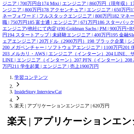
ジニア | 700万円台
174
Mixi | エンジニア | 860万円（現年収）
1
ンジニア | 800万円
178
アクセンチュア | エンジニア | 650万円
1
ネーフォワード | フルスタックエンジニア | 800万円
182
マネー
職 | 750万円
185
富士通 | エンジニア | 671万円
186
スターバックス
エンジニア(他社にて内定)
190
Goldman Sachs | PM | 900万円+B
円
194
スタートアップ | 未経験エンジニア | 400万円
195
金融SI
ェアエンジニア | 20万ドル（2900万円）
198
ブラック企業 | シ
200
メガベンチャー | ソフトウェアエンジニア | 1100万円
201
203
メルカリ・AWS | エンジニア（インターン）
204
LINE
LINE | エンジニア（インターン）
207
PFN（インターン）
208
万円
211
学生起業 | エンジニア | 売上1900万円
学習コンテンツ
InsideStory InterviewCat
楽天 | アプリケーションエンジニア | 620万円
楽天 | アプリケーションエンジ