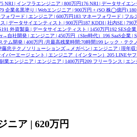
75
NRI | インフラエンジニア | 800万円
176
NRI | データサイエ
79
企業名黒塗り | Webエンジニア | 900万円 + (SO 株◯億円)
180
フォワード | エンジニア | 600万円
183
マネーフォワード | フル
 | データサイエンティスト | 900万円
187
KDDI | 社内SE | 79
S
191
外資製薬 | データサイエンティスト | 1450万円
192
SES企業
er→自社開発 | エンジニア | 450万円（SIer時代）
196
SaaS企業 | SR
ステム開発 | 400万円 /月最高残業時間:70時間
199
レック・テクノ
伊藤忠テクノソリューションズ→メガベン | エンジニア | 現年収1
、サイバーエージェント | エンジニア（インターン）
205
LINE
副業エンジニア | エンジニア | 1400万円
209
フリーランス | エン
ニア | 620万円