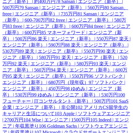
ニア（新卒） | 約400万円
78
Sansan | エンジニア（新卒） |
500万円
79
Sansan | エンジニア（新卒） | 560万円
80
Sansan、
freee | エンジニア（新卒） | 735万円
81
Sansan | エンジニア
（新卒） | 600-700万円
82
freee | エンジニア（新卒） | 580万
円
83
freee | エンジニア（新卒） | 600万円
84
freee | エンジニア
（新卒） | 600万円
85
マネーフォワード | エンジニア（新
卒） | 500万円
86
楽天 | エンジニア（新卒） | 550万円
87
楽天 |
エンジニア（新卒） | 590万円
88
楽天 | エンジニア（新卒） |
530万円
89
楽天 | エンジニア（新卒） | 550万円
90
楽天 | エン
ジニア（新卒） | 580万円
91
楽天 | エンジニア（新卒） | 520
万円
92
楽天 | エンジニア（新卒） | 580万円
93
楽天 | エンジ
ニア（新卒） | 560万円
94
楽天 | エンジニア（新卒） | 600万
円
95
楽天 | エンジニア（新卒） | 550万円
96
ソフトバンク |
エンジニア（新卒） | 680万円（現年収）
97
ソフトバンク |
エンジニア（新卒） | 450万円
98
ゆめみ | エンジニア（新
卒） | 530万円
99
ゆめみ | エンジニア（新卒） | 530万円
100
フューチャー | ITコンサルタント（新卒） | 500万円
101
SaaS
企業 | エンジニア（新卒） | 非公開
102
アメリカCS留学生の
キャリアと生活について
103
Apple | ソフトウェアエンジニア
| 2700万円
104
Wise | エンジニア | 1500万円
105
Indeed | エンジ
ニア | 年収黒塗り
106
Goldman Sachs | ソフトウェアエンジニ
ア | 年収黒塗り
107
Microsoft | クラウドサポートエンジニア |