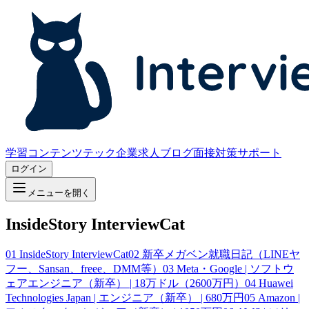
学習コンテンツ
テック企業求人
ブログ
面接対策サポート
ログイン
メニューを開く
InsideStory InterviewCat
01
InsideStory InterviewCat
02
新卒メガベン就職日記（LINEヤ
フー、Sansan、freee、DMM等）
03
Meta・Google | ソフトウ
ェアエンジニア（新卒） | 18万ドル（2600万円）
04
Huawei
Technologies Japan | エンジニア（新卒） | 680万円
05
Amazon |