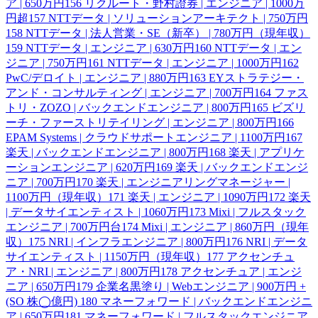
ア | 650万円
156
リクルート・野村證券 | エンジニア | 1000万
円超
157
NTTデータ | ソリューションアーキテクト | 750万円
158
NTTデータ | 法人営業・SE（新卒） | 780万円（現年収）
159
NTTデータ | エンジニア | 630万円
160
NTTデータ | エン
ジニア | 750万円
161
NTTデータ | エンジニア | 1000万円
162
PwC/デロイト | エンジニア | 880万円
163
EYストラテジー・
アンド・コンサルティング | エンジニア | 700万円
164
ファス
トリ・ZOZO | バックエンドエンジニア | 800万円
165
ビズリ
ーチ・ファーストリテイリング | エンジニア | 800万円
166
EPAM Systems | クラウドサポートエンジニア | 1100万円
167
楽天 | バックエンドエンジニア | 800万円
168
楽天 | アプリケ
ーションエンジニア | 620万円
169
楽天 | バックエンドエンジ
ニア | 700万円
170
楽天 | エンジニアリングマネージャー |
1100万円（現年収）
171
楽天 | エンジニア | 1090万円
172
楽天
| データサイエンティスト | 1060万円
173
Mixi | フルスタック
エンジニア | 700万円台
174
Mixi | エンジニア | 860万円（現年
収）
175
NRI | インフラエンジニア | 800万円
176
NRI | データ
サイエンティスト | 1150万円（現年収）
177
アクセンチュ
ア・NRI | エンジニア | 800万円
178
アクセンチュア | エンジ
ニア | 650万円
179
企業名黒塗り | Webエンジニア | 900万円 +
(SO 株◯億円)
180
マネーフォワード | バックエンドエンジニ
ア | 650万円
181
マネーフォワード | フルスタックエンジニア