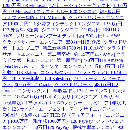
1200万円
108
Microsoft | ソリューションアーキテクト | 1100万
円
109
Microsoft | クラウドサポートエンジニア | 約700万円
（オファー年収）
110
Microsoft | クラウドサポートエンジニ
ア | 1000万円
111
外資フィンテック | エンジニア | 1350万円
112
外資SaaS企業 | シニアエンジニア | 1200万円+RSU
113
AWS | ソリューションアーキテクト | 約1500万円
114
AWS |
クラウドサポートエンジニア | 850万円
115
AWS | クラウドサ
ポートエンジニア | 第二新卒枠 | 780万円
116
AWS | クラウド
サポートエンジニア | 第二新卒枠 | 約715万円
117
AWS | クラ
ウドサポートエンジニア | 第二新卒枠 | 720万円
118
Amazon
Data Services | データセンターエンジニア | 年収850万円（現
年収）
119
Slalom | コンサルタント（ソフトウェア） | 1250万
円（オファー年収）
120
Salesforce | ソリューションアーキテ
クト | 900万円
121
Oracle | クラウドサポート | 480万円
122
Oracle | コンサルタント | 年収黒塗り
123
キーエンス | エンジ
ニア | 1800-2100万円
124
メルカリ | エンジニア | 1250万円
（現年収）
125
メルカリ・GOタクシー | エンジニア | 年収黒
塗り
126
サイバーエージェント | データサイエンティスト |
700万円（現年収）
127
TIER IV（ティアフォー）| エンジニ
ア | 1000万円（現年収1800万円）
128
PayPay | ソフトウェア
エンジニア | 1180万円
129
PayPay | 機械学習エンジニア | 900