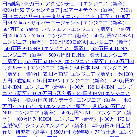
円+副業1000万円
51
アクセンチュア | エンジニア（新卒） |
430万円
52
アクセンチュア | AIアーキテクト（新卒） | 750万
円
53
エムスリー | データサイエンティスト（新卒） | 600万
円
54
Yahoo・サイバーエージェント | エンジニア（新卒） |
504万円
55
Yahoo | バックエンドエンジニア（新卒） | 480万
円
56
DeNA・Yahoo | エンジニア（新卒） | 420万円
57
DeNA |
エンジニア（新卒） | 550万円
58
DeNA | エンジニア（新卒）
| 500万円
59
DeNA | エンジニア（新卒） | 500万円
60
DeNA |
エンジニア（新卒）| 500万円
61
DeNA、楽天 | エンジニア
（新卒） | 670万円
62
DeNA | エンジニア（新卒） | 650万円
63
リクルート | エンジニア（新卒）
64
日本IBM | エンジニア
（新卒） | 480万円
65
日本IBM | エンジニア（新卒） | 約1000
万円（在籍時）
66
日本IBM | エンジニア（新卒） | 490万円
67
日本IBM | エンジニア（新卒） | 490万円
68
日本IBM | エンジ
ニア（新卒） | 620万円（現年収）
69
日本IBM | エンジニア
（新卒） | 490万円
70
NTTデータ | エンジニア（新卒） | 400
万円
71
NTTデータ | エンジニア（新卒）| 月給26.5万円
72
NRI | エンジニア（新卒） | 400万円
73
NRI | エンジニア（新
卒） | 400万円
74
KDDI | エンジニア（新卒） | 430万円
75
日
立製作所 | システムエンジニア（新卒） | 400万円
76
日立製
作所 | 研究者（新卒） | 550万円（現年収）
77
富士通 | エンジ