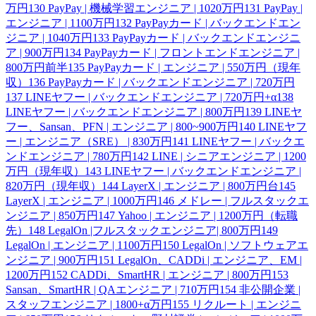
万円
130
PayPay | 機械学習エンジニア | 1020万円
131
PayPay |
エンジニア | 1100万円
132
PayPayカード | バックエンドエン
ジニア | 1040万円
133
PayPayカード | バックエンドエンジニ
ア | 900万円
134
PayPayカード | フロントエンドエンジニア |
800万円前半
135
PayPayカード | エンジニア | 550万円（現年
収）
136
PayPayカード | バックエンドエンジニア | 720万円
137
LINEヤフー | バックエンドエンジニア | 720万円+α
138
LINEヤフー | バックエンドエンジニア | 800万円
139
LINEヤ
フー、Sansan、PFN | エンジニア | 800~900万円
140
LINEヤフ
ー | エンジニア（SRE） | 830万円
141
LINEヤフー | バックエ
ンドエンジニア | 780万円
142
LINE | シニアエンジニア | 1200
万円（現年収）
143
LINEヤフー | バックエンドエンジニア |
820万円（現年収）
144
LayerX | エンジニア | 800万円台
145
LayerX | エンジニア | 1000万円
146
メドレー | フルスタックエ
ンジニア | 850万円
147
Yahoo | エンジニア | 1200万円（転職
先）
148
LegalOn |フルスタックエンジニア| 800万円
149
LegalOn | エンジニア | 1100万円
150
LegalOn | ソフトウェアエ
ンジニア | 900万円
151
LegalOn、CADDi | エンジニア、EM |
1200万円
152
CADDi、SmartHR | エンジニア | 800万円
153
Sansan、SmartHR | QAエンジニア | 710万円
154
非公開企業 |
スタッフエンジニア | 1800+α万円
155
リクルート | エンジニ