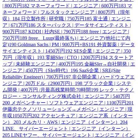
| 800万円
182
マネーフォワード | エンジニア | 600万円
183
マ
ネーフォワード | フルスタックエンジニア | 800万円（現年
収）
184
日立製作所 | 研究職 | 750万円
185
富士通 | エンジニ
ア | 671万円
186
スターバックス | データサイエンティスト |
900万円
187
KDDI | 社内SE | 790万円
188
freee | エンジニア |
750万円
189
freee、Luup(最終落ち) | エンジニア(他社にて内
定)
190
Goldman Sachs | PM | 900万円+BS
191
外資製薬 | データ
サイエンティスト | 1450万円
192
SES企業 | エンジニア | 350
万円（現年収）
193
零細SIer | CTO | 1200万円
194
スタートア
ップ | 未経験エンジニア | 400万円
195
金融SIer→自社開発 | エ
ンジニア | 450万円（SIer時代）
196
SaaS企業 | SRE(Site
Reliability Engineer) | 700万円
197
非公開企業 | ハードウェアエ
ンジニア | 20万ドル（2900万円）
198
ブラック企業 | システ
ム開発 | 400万円 /月最高残業時間:70時間
199
レック・テクノ
ロジー・コンサルティング株式会社 | エンジニア | 540万円
200
メガベンチャー | ソフトウェアエンジニア | 1100万円
201
伊藤忠テクノソリューションズ→メガベン | エンジニア | 現
年収1050万円
202
アクセンチュア | エンジニア系（インター
ン）
203
メルカリ・AWS | エンジニア（インターン）
204
LINE、サイバーエージェント | エンジニア（インターン）
205
LINEヤフー、サイバーエージェント | エンジニア（イン