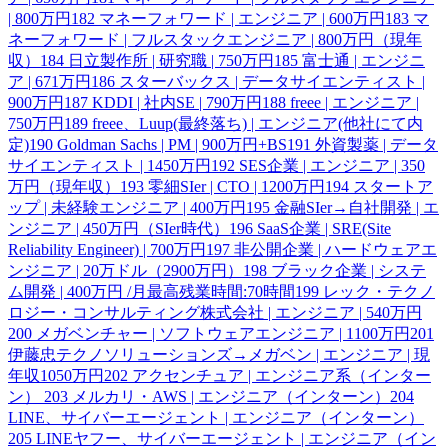
| 800万円
182
マネーフォワード | エンジニア | 600万円
183
マ
ネーフォワード | フルスタックエンジニア | 800万円（現年
収）
184
日立製作所 | 研究職 | 750万円
185
富士通 | エンジニ
ア | 671万円
186
スターバックス | データサイエンティスト |
900万円
187
KDDI | 社内SE | 790万円
188
freee | エンジニア |
750万円
189
freee、Luup(最終落ち) | エンジニア(他社にて内
定)
190
Goldman Sachs | PM | 900万円+BS
191
外資製薬 | データ
サイエンティスト | 1450万円
192
SES企業 | エンジニア | 350
万円（現年収）
193
零細SIer | CTO | 1200万円
194
スタートア
ップ | 未経験エンジニア | 400万円
195
金融SIer→自社開発 | エ
ンジニア | 450万円（SIer時代）
196
SaaS企業 | SRE(Site
Reliability Engineer) | 700万円
197
非公開企業 | ハードウェアエ
ンジニア | 20万ドル（2900万円）
198
ブラック企業 | システ
ム開発 | 400万円 /月最高残業時間:70時間
199
レック・テクノ
ロジー・コンサルティング株式会社 | エンジニア | 540万円
200
メガベンチャー | ソフトウェアエンジニア | 1100万円
201
伊藤忠テクノソリューションズ→メガベン | エンジニア | 現
年収1050万円
202
アクセンチュア | エンジニア系（インター
ン）
203
メルカリ・AWS | エンジニア（インターン）
204
LINE、サイバーエージェント | エンジニア（インターン）
205
LINEヤフー、サイバーエージェント | エンジニア（イン