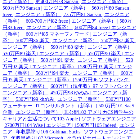
ニア（新卒） | 約400万円
78
Sansan | エンジニア（新卒） |
500万円
79
Sansan | エンジニア（新卒） | 560万円
80
Sansan、
freee | エンジニア（新卒） | 735万円
81
Sansan | エンジニア
（新卒） | 600-700万円
82
freee | エンジニア（新卒） | 580万
円
83
freee | エンジニア（新卒） | 600万円
84
freee | エンジニア
（新卒） | 600万円
85
マネーフォワード | エンジニア（新
卒） | 500万円
86
楽天 | エンジニア（新卒） | 550万円
87
楽天 |
エンジニア（新卒） | 590万円
88
楽天 | エンジニア（新卒） |
530万円
89
楽天 | エンジニア（新卒） | 550万円
90
楽天 | エン
ジニア（新卒） | 580万円
91
楽天 | エンジニア（新卒） | 520
万円
92
楽天 | エンジニア（新卒） | 580万円
93
楽天 | エンジ
ニア（新卒） | 560万円
94
楽天 | エンジニア（新卒） | 600万
円
95
楽天 | エンジニア（新卒） | 550万円
96
ソフトバンク |
エンジニア（新卒） | 680万円（現年収）
97
ソフトバンク |
エンジニア（新卒） | 450万円
98
ゆめみ | エンジニア（新
卒） | 530万円
99
ゆめみ | エンジニア（新卒） | 530万円
100
フューチャー | ITコンサルタント（新卒） | 500万円
101
SaaS
企業 | エンジニア（新卒） | 非公開
102
アメリカCS留学生の
キャリアと生活について
103
Apple | ソフトウェアエンジニア
| 2700万円
104
Wise | エンジニア | 1500万円
105
Indeed | エンジ
ニア | 年収黒塗り
106
Goldman Sachs | ソフトウェアエンジニ
ア | 年収黒塗り
107
Microsoft | クラウドサポートエンジニア |