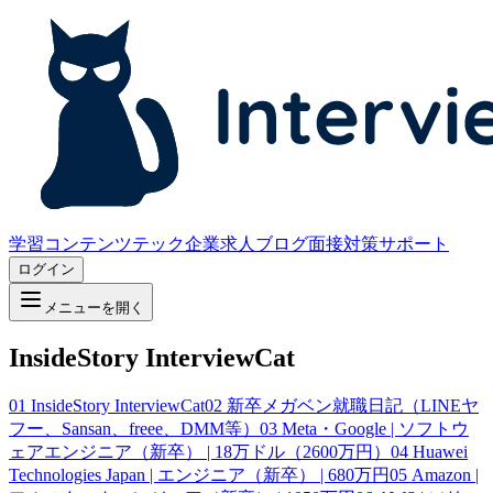
学習コンテンツ
テック企業求人
ブログ
面接対策サポート
ログイン
メニューを開く
InsideStory InterviewCat
01
InsideStory InterviewCat
02
新卒メガベン就職日記（LINEヤ
フー、Sansan、freee、DMM等）
03
Meta・Google | ソフトウ
ェアエンジニア（新卒） | 18万ドル（2600万円）
04
Huawei
Technologies Japan | エンジニア（新卒） | 680万円
05
Amazon |