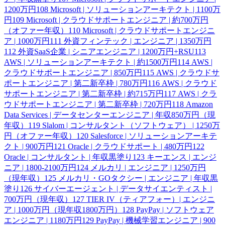
1200万円
108
Microsoft | ソリューションアーキテクト | 1100万
円
109
Microsoft | クラウドサポートエンジニア | 約700万円
（オファー年収）
110
Microsoft | クラウドサポートエンジニ
ア | 1000万円
111
外資フィンテック | エンジニア | 1350万円
112
外資SaaS企業 | シニアエンジニア | 1200万円+RSU
113
AWS | ソリューションアーキテクト | 約1500万円
114
AWS |
クラウドサポートエンジニア | 850万円
115
AWS | クラウドサ
ポートエンジニア | 第二新卒枠 | 780万円
116
AWS | クラウド
サポートエンジニア | 第二新卒枠 | 約715万円
117
AWS | クラ
ウドサポートエンジニア | 第二新卒枠 | 720万円
118
Amazon
Data Services | データセンターエンジニア | 年収850万円（現
年収）
119
Slalom | コンサルタント（ソフトウェア） | 1250万
円（オファー年収）
120
Salesforce | ソリューションアーキテ
クト | 900万円
121
Oracle | クラウドサポート | 480万円
122
Oracle | コンサルタント | 年収黒塗り
123
キーエンス | エンジ
ニア | 1800-2100万円
124
メルカリ | エンジニア | 1250万円
（現年収）
125
メルカリ・GOタクシー | エンジニア | 年収黒
塗り
126
サイバーエージェント | データサイエンティスト |
700万円（現年収）
127
TIER IV（ティアフォー）| エンジニ
ア | 1000万円（現年収1800万円）
128
PayPay | ソフトウェア
エンジニア | 1180万円
129
PayPay | 機械学習エンジニア | 900