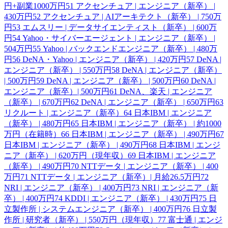
円+副業1000万円
51
アクセンチュア | エンジニア（新卒） |
430万円
52
アクセンチュア | AIアーキテクト（新卒） | 750万
円
53
エムスリー | データサイエンティスト（新卒） | 600万
円
54
Yahoo・サイバーエージェント | エンジニア（新卒） |
504万円
55
Yahoo | バックエンドエンジニア（新卒） | 480万
円
56
DeNA・Yahoo | エンジニア（新卒） | 420万円
57
DeNA |
エンジニア（新卒） | 550万円
58
DeNA | エンジニア（新卒）
| 500万円
59
DeNA | エンジニア（新卒） | 500万円
60
DeNA |
エンジニア（新卒）| 500万円
61
DeNA、楽天 | エンジニア
（新卒） | 670万円
62
DeNA | エンジニア（新卒） | 650万円
63
リクルート | エンジニア（新卒）
64
日本IBM | エンジニア
（新卒） | 480万円
65
日本IBM | エンジニア（新卒） | 約1000
万円（在籍時）
66
日本IBM | エンジニア（新卒） | 490万円
67
日本IBM | エンジニア（新卒） | 490万円
68
日本IBM | エンジ
ニア（新卒） | 620万円（現年収）
69
日本IBM | エンジニア
（新卒） | 490万円
70
NTTデータ | エンジニア（新卒） | 400
万円
71
NTTデータ | エンジニア（新卒）| 月給26.5万円
72
NRI | エンジニア（新卒） | 400万円
73
NRI | エンジニア（新
卒） | 400万円
74
KDDI | エンジニア（新卒） | 430万円
75
日
立製作所 | システムエンジニア（新卒） | 400万円
76
日立製
作所 | 研究者（新卒） | 550万円（現年収）
77
富士通 | エンジ