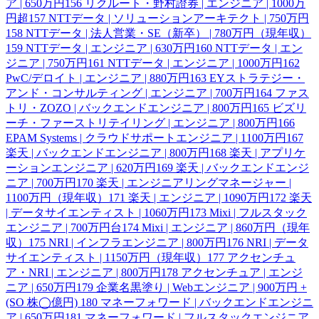
ア | 650万円
156
リクルート・野村證券 | エンジニア | 1000万
円超
157
NTTデータ | ソリューションアーキテクト | 750万円
158
NTTデータ | 法人営業・SE（新卒） | 780万円（現年収）
159
NTTデータ | エンジニア | 630万円
160
NTTデータ | エン
ジニア | 750万円
161
NTTデータ | エンジニア | 1000万円
162
PwC/デロイト | エンジニア | 880万円
163
EYストラテジー・
アンド・コンサルティング | エンジニア | 700万円
164
ファス
トリ・ZOZO | バックエンドエンジニア | 800万円
165
ビズリ
ーチ・ファーストリテイリング | エンジニア | 800万円
166
EPAM Systems | クラウドサポートエンジニア | 1100万円
167
楽天 | バックエンドエンジニア | 800万円
168
楽天 | アプリケ
ーションエンジニア | 620万円
169
楽天 | バックエンドエンジ
ニア | 700万円
170
楽天 | エンジニアリングマネージャー |
1100万円（現年収）
171
楽天 | エンジニア | 1090万円
172
楽天
| データサイエンティスト | 1060万円
173
Mixi | フルスタック
エンジニア | 700万円台
174
Mixi | エンジニア | 860万円（現年
収）
175
NRI | インフラエンジニア | 800万円
176
NRI | データ
サイエンティスト | 1150万円（現年収）
177
アクセンチュ
ア・NRI | エンジニア | 800万円
178
アクセンチュア | エンジ
ニア | 650万円
179
企業名黒塗り | Webエンジニア | 900万円 +
(SO 株◯億円)
180
マネーフォワード | バックエンドエンジニ
ア | 650万円
181
マネーフォワード | フルスタックエンジニア