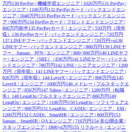
万円
130
PayPay | 機械学習エンジニア | 1020万円
131
PayPay |
エンジニア | 1100万円
132
PayPayカード | バックエンドエン
ジニア | 1040万円
133
PayPayカード | バックエンドエンジニ
ア | 900万円
134
PayPayカード | フロントエンドエンジニア |
800万円前半
135
PayPayカード | エンジニア | 550万円（現年
収）
136
PayPayカード | バックエンドエンジニア | 720万円
137
LINEヤフー | バックエンドエンジニア | 720万円+α
138
LINEヤフー | バックエンドエンジニア | 800万円
139
LINEヤ
フー、Sansan、PFN | エンジニア | 800~900万円
140
LINEヤフ
ー | エンジニア（SRE） | 830万円
141
LINEヤフー | バックエ
ンドエンジニア | 780万円
142
LINE | シニアエンジニア | 1200
万円（現年収）
143
LINEヤフー | バックエンドエンジニア |
820万円（現年収）
144
LayerX | エンジニア | 800万円台
145
LayerX | エンジニア | 1000万円
146
メドレー | フルスタックエ
ンジニア | 850万円
147
Yahoo | エンジニア | 1200万円（転職
先）
148
LegalOn |フルスタックエンジニア| 800万円
149
LegalOn | エンジニア | 1100万円
150
LegalOn | ソフトウェアエ
ンジニア | 900万円
151
LegalOn、CADDi | エンジニア、EM |
1200万円
152
CADDi、SmartHR | エンジニア | 800万円
153
Sansan、SmartHR | QAエンジニア | 710万円
154
非公開企業 |
スタッフエンジニア | 1800+α万円
155
リクルート | エンジニ