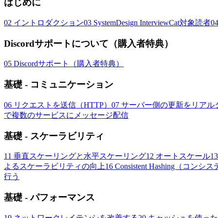
はじめに
02
イントロダクション
03
SystemDesign InterviewCat対象読者
0
Discordサポートについて（購入者特典）
05
Discordサポート（購入者特典）
基礎 - コミュニケーション
06
リクエストを送信（HTTP）
07
サーバー側の更新をリアルタイムに受け
で複数のサービスにメッセージ配信
基礎 - スケーラビリティ
11
垂直スケーリングと水平スケーリング
12
オートスケール
13
よるスケーラビリティの向上
16
Consistent Hashing（
行う
基礎 - パフォーマンス
19
ネットワークレイテンシを改善する
20
キャッシュを使った