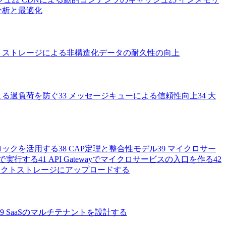
分析と最適化
トストレージによる非構造化データの耐久性の向上
よる過負荷を防ぐ
33
メッセージキューによる信頼性向上
34
大
ロックを活用する
38
CAP定理と整合性モデル
39
マイクロサー
で実行する
41
API Gatewayでマイクロサービスの入口を作る
42
ェクトストレージにアップロードする
9
SaaSのマルチテナントを設計する