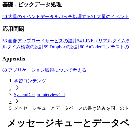
基礎 - ビックデータ処理
50
大量のイベントデータをバッチ処理する
51
大量のイベント
応用問題
53
画像アップロードサービスの設計
54
LINE（リアルタイ
ルタイム検索の設計
59
Dropboxの設計
60
AtCoderコンテスト
Appendix
63
アプリケーション監視について考える
学習コンテンツ
SystemDesign InterviewCat
メッセージキューとデータベースの書き込みを同一のト
メッセージキューとデータ