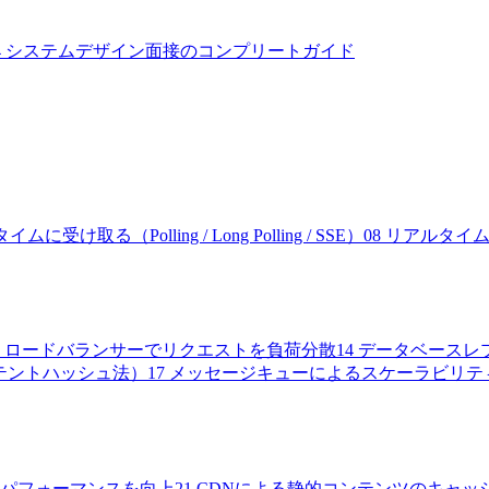
4
システムデザイン面接のコンプリートガイド
取る（Polling / Long Polling / SSE）
08
リアルタイム双
ロードバランサーでリクエストを負荷分散
14
データベースレ
コンシステントハッシュ法）
17
メッセージキューによるスケーラビリテ
パフォーマンスを向上
21
CDNによる静的コンテンツのキャッ