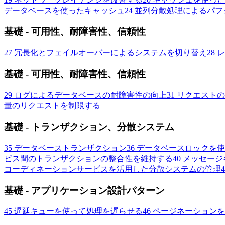
データベースを使ったキャッシュ
24
並列分散処理によるパフ
基礎 - 可用性、耐障害性、信頼性
27
冗長化とフェイルオーバーによるシステムを切り替え
28
レ
基礎 - 可用性、耐障害性、信頼性
29
ログによるデータベースの耐障害性の向上
31
リクエストの
量のリクエストを制限する
基礎 - トランザクション、分散システム
35
データベーストランザクション
36
データベースロックを使
ビス間のトランザクションの整合性を維持する
40
メッセージ
コーディネーションサービスを活用した分散システムの管理
4
基礎 - アプリケーション設計パターン
45
遅延キューを使って処理を遅らせる
46
ページネーションを