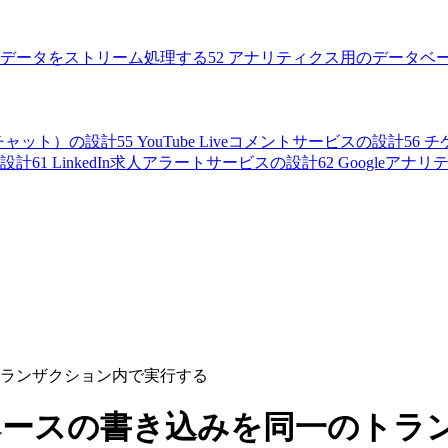
データをストリーム処理する
52
アナリティクス用のデータベ
ムチャット）の設計
55
YouTube Liveコメントサービスの設計
56
チ
の設計
61
LinkedIn求人アラートサービスの設計
62
Googleアナ
ランザクション内で実行する
ベースの書き込みを同一のトラ