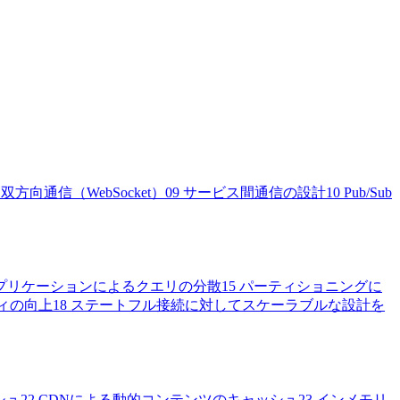
方向通信（WebSocket）
09
サービス間通信の設計
10
Pub/Sub
プリケーションによるクエリの分散
15
パーティショニングに
ィの向上
18
ステートフル接続に対してスケーラブルな設計を
シュ
22
CDNによる動的コンテンツのキャッシュ
23
インメモリ