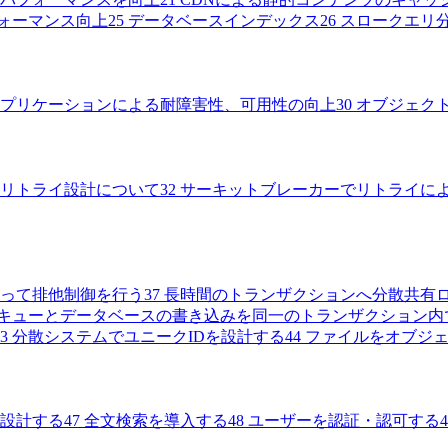
ォーマンス向上
25
データベースインデックス
26
スロークエリ
プリケーションによる耐障害性、可用性の向上
30
オブジェク
リトライ設計について
32
サーキットブレーカーでリトライに
って排他制御を行う
37
長時間のトランザクションへ分散共有
キューとデータベースの書き込みを同一のトランザクション内
3
分散システムでユニークIDを設計する
44
ファイルをオブジ
設計する
47
全文検索を導入する
48
ユーザーを認証・認可する
4