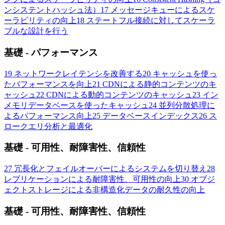
ンシステントハッシュ法）
17
メッセージキューによるスケ
ーラビリティの向上
18
ステートフル接続に対してスケーラ
ブルな設計を行う
基礎 - パフォーマンス
19
ネットワークレイテンシを改善する
20
キャッシュを使っ
たパフォーマンスを向上
21
CDNによる静的コンテンツのキ
ャッシュ
22
CDNによる動的コンテンツのキャッシュ
23
イン
メモリデータベースを使ったキャッシュ
24
並列分散処理に
よるパフォーマンス向上
25
データベースインデックス
26
ス
ロークエリ分析と最適化
基礎 - 可用性、耐障害性、信頼性
27
冗長化とフェイルオーバーによるシステムを切り替え
28
レプリケーションによる耐障害性、可用性の向上
30
オブジ
ェクトストレージによる非構造化データの耐久性の向上
基礎 - 可用性、耐障害性、信頼性