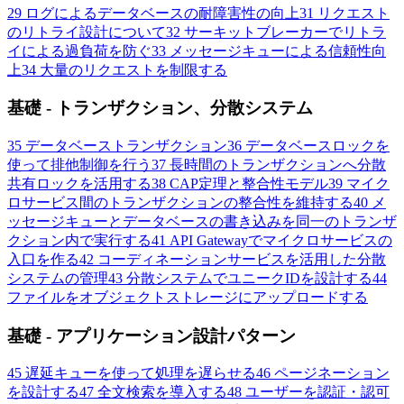
29
ログによるデータベースの耐障害性の向上
31
リクエスト
のリトライ設計について
32
サーキットブレーカーでリトラ
イによる過負荷を防ぐ
33
メッセージキューによる信頼性向
上
34
大量のリクエストを制限する
基礎 - トランザクション、分散システム
35
データベーストランザクション
36
データベースロックを
使って排他制御を行う
37
長時間のトランザクションへ分散
共有ロックを活用する
38
CAP定理と整合性モデル
39
マイク
ロサービス間のトランザクションの整合性を維持する
40
メ
ッセージキューとデータベースの書き込みを同一のトランザ
クション内で実行する
41
API Gatewayでマイクロサービスの
入口を作る
42
コーディネーションサービスを活用した分散
システムの管理
43
分散システムでユニークIDを設計する
44
ファイルをオブジェクトストレージにアップロードする
基礎 - アプリケーション設計パターン
45
遅延キューを使って処理を遅らせる
46
ページネーション
を設計する
47
全文検索を導入する
48
ユーザーを認証・認可