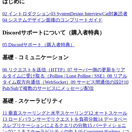
はじめに
02
イントロダクション
03
SystemDesign InterviewCat対象読者
04
システムデザイン面接のコンプリートガイド
Discordサポートについて（購入者特典）
05
Discordサポート（購入者特典）
基礎 - コミュニケーション
06
リクエストを送信（HTTP）
07
サーバー側の更新をリア
ルタイムに受け取る（Polling / Long Polling / SSE）
08
リアル
タイム双方向通信（WebSocket）
09
サービス間通信の設計
10
Pub/Subで複数のサービスにメッセージ配信
基礎 - スケーラビリティ
11
垂直スケーリングと水平スケーリング
12
オートスケール
13
ロードバランサーでリクエストを負荷分散
14
データベー
スレプリケーションによるクエリの分散
15
パーティショニ
ングによるスケーラビリティの向上
16
Consistent Hashing（コ