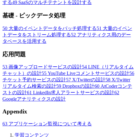
する
49
SaaSのマルチテナントを設計する
基礎 - ビックデータ処理
50
大量のイベントデータをバッチ処理する
51
大量のイベン
トデータをストリーム処理する
52
アナリティクス用のデー
タベースを活用する
応用問題
53
画像アップロードサービスの設計
54
LINE（リアルタイム
チャット）の設計
55
YouTube Liveコメントサービスの設計
56
チケット予約サービスの設計
57
X/Twitterの設計
58
X/Twitter
リアルタイム検索の設計
59
Dropboxの設計
60
AtCoderコンテ
ストの設計
61
LinkedIn求人アラートサービスの設計
62
Googleアナリティクスの設計
Appendix
63
アプリケーション監視について考える
学習コンテンツ