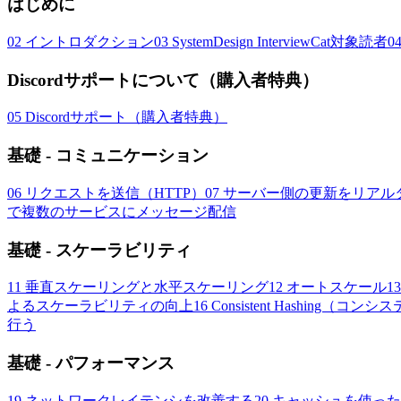
はじめに
02
イントロダクション
03
SystemDesign InterviewCat対象読者
0
Discordサポートについて（購入者特典）
05
Discordサポート（購入者特典）
基礎 - コミュニケーション
06
リクエストを送信（HTTP）
07
サーバー側の更新をリアルタイムに受け
で複数のサービスにメッセージ配信
基礎 - スケーラビリティ
11
垂直スケーリングと水平スケーリング
12
オートスケール
13
よるスケーラビリティの向上
16
Consistent Hashing（
行う
基礎 - パフォーマンス
19
ネットワークレイテンシを改善する
20
キャッシュを使った