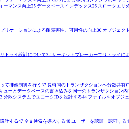
ォーマンス向上
25
データベースインデックス
26
スロークエリ
プリケーションによる耐障害性、可用性の向上
30
オブジェク
リトライ設計について
32
サーキットブレーカーでリトライに
って排他制御を行う
37
長時間のトランザクションへ分散共有
キューとデータベースの書き込みを同一のトランザクション内
3
分散システムでユニークIDを設計する
44
ファイルをオブジ
設計する
47
全文検索を導入する
48
ユーザーを認証・認可する
4