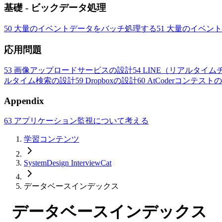
基礎 - ビックデータ処理
50
大量のイベントデータをバッチ処理する
51
大量のイベント
応用問題
53
画像アップロードサービスの設計
54
LINE（リアルタイ
ルタイム検索の設計
59
Dropboxの設計
60
AtCoderコンテスト
Appendix
63
アプリケーション監視について考える
学習コンテンツ
SystemDesign InterviewCat
データベースインデックス
データベースインデックス