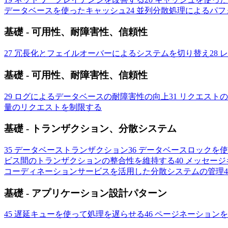
データベースを使ったキャッシュ
24
並列分散処理によるパフ
基礎 - 可用性、耐障害性、信頼性
27
冗長化とフェイルオーバーによるシステムを切り替え
28
レ
基礎 - 可用性、耐障害性、信頼性
29
ログによるデータベースの耐障害性の向上
31
リクエストの
量のリクエストを制限する
基礎 - トランザクション、分散システム
35
データベーストランザクション
36
データベースロックを使
ビス間のトランザクションの整合性を維持する
40
メッセージ
コーディネーションサービスを活用した分散システムの管理
4
基礎 - アプリケーション設計パターン
45
遅延キューを使って処理を遅らせる
46
ページネーションを