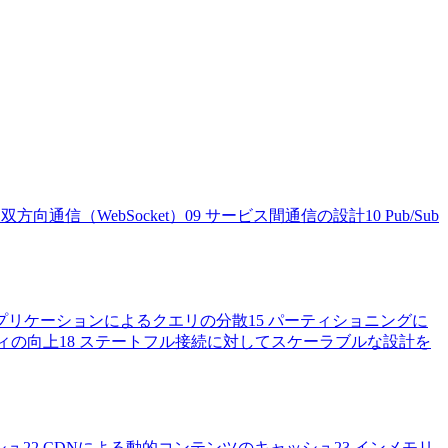
方向通信（WebSocket）
09
サービス間通信の設計
10
Pub/Sub
プリケーションによるクエリの分散
15
パーティショニングに
ィの向上
18
ステートフル接続に対してスケーラブルな設計を
シュ
22
CDNによる動的コンテンツのキャッシュ
23
インメモリ