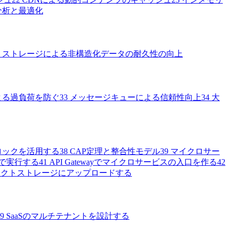
分析と最適化
トストレージによる非構造化データの耐久性の向上
よる過負荷を防ぐ
33
メッセージキューによる信頼性向上
34
大
ロックを活用する
38
CAP定理と整合性モデル
39
マイクロサー
で実行する
41
API Gatewayでマイクロサービスの入口を作る
42
ェクトストレージにアップロードする
9
SaaSのマルチテナントを設計する