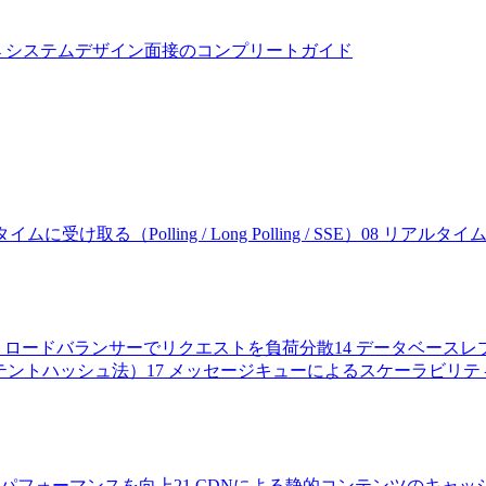
4
システムデザイン面接のコンプリートガイド
取る（Polling / Long Polling / SSE）
08
リアルタイム双
ロードバランサーでリクエストを負荷分散
14
データベースレ
コンシステントハッシュ法）
17
メッセージキューによるスケーラビリテ
パフォーマンスを向上
21
CDNによる静的コンテンツのキャッ