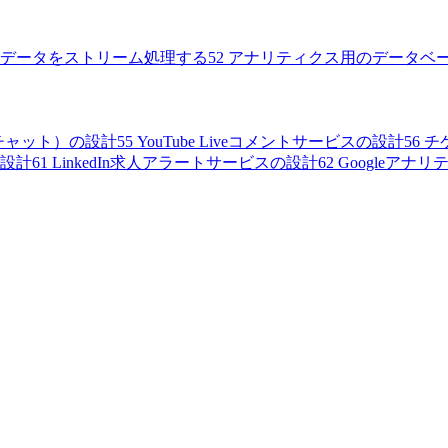
データをストリーム処理する
52
アナリティクス用のデータベ
ムチャット）の設計
55
YouTube Liveコメントサービスの設計
56
チ
の設計
61
LinkedIn求人アラートサービスの設計
62
Googleアナ