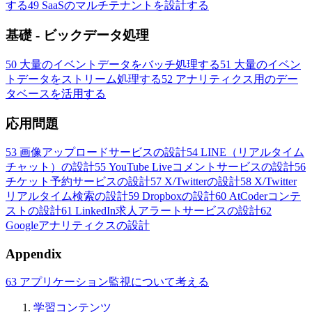
する
49
SaaSのマルチテナントを設計する
基礎 - ビックデータ処理
50
大量のイベントデータをバッチ処理する
51
大量のイベン
トデータをストリーム処理する
52
アナリティクス用のデー
タベースを活用する
応用問題
53
画像アップロードサービスの設計
54
LINE（リアルタイム
チャット）の設計
55
YouTube Liveコメントサービスの設計
56
チケット予約サービスの設計
57
X/Twitterの設計
58
X/Twitter
リアルタイム検索の設計
59
Dropboxの設計
60
AtCoderコンテ
ストの設計
61
LinkedIn求人アラートサービスの設計
62
Googleアナリティクスの設計
Appendix
63
アプリケーション監視について考える
学習コンテンツ