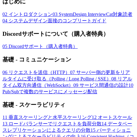
はじめに
02
イントロダクション
03
SystemDesign InterviewCat対象読者
04
システムデザイン面接のコンプリートガイド
Discordサポートについて（購入者特典）
05
Discordサポート（購入者特典）
基礎 - コミュニケーション
06
リクエストを送信（HTTP）
07
サーバー側の更新をリア
ルタイムに受け取る（Polling / Long Polling / SSE）
08
リアル
タイム双方向通信（WebSocket）
09
サービス間通信の設計
10
Pub/Subで複数のサービスにメッセージ配信
基礎 - スケーラビリティ
11
垂直スケーリングと水平スケーリング
12
オートスケール
13
ロードバランサーでリクエストを負荷分散
14
データベー
スレプリケーションによるクエリの分散
15
パーティショニ
ングによるスケーラビリティの向上
16
Consistent Hashing（コ