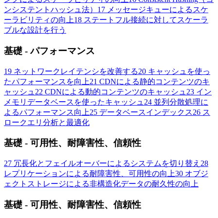
ンシステントハッシュ法）
17
メッセージキューによるスケ
ーラビリティの向上
18
ステートフル接続に対してスケーラ
ブルな設計を行う
基礎 - パフォーマンス
19
ネットワークレイテンシを改善する
20
キャッシュを使っ
たパフォーマンスを向上
21
CDNによる静的コンテンツのキ
ャッシュ
22
CDNによる動的コンテンツのキャッシュ
23
イン
メモリデータベースを使ったキャッシュ
24
並列分散処理に
よるパフォーマンス向上
25
データベースインデックス
26
ス
ロークエリ分析と最適化
基礎 - 可用性、耐障害性、信頼性
27
冗長化とフェイルオーバーによるシステムを切り替え
28
レプリケーションによる耐障害性、可用性の向上
30
オブジ
ェクトストレージによる非構造化データの耐久性の向上
基礎 - 可用性、耐障害性、信頼性