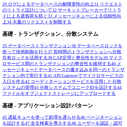
29
ログによるデータベースの耐障害性の向上
31
リクエスト
のリトライ設計について
32
サーキットブレーカーでリトラ
イによる過負荷を防ぐ
33
メッセージキューによる信頼性向
上
34
大量のリクエストを制限する
基礎 - トランザクション、分散システム
35
データベーストランザクション
36
データベースロックを
使って排他制御を行う
37
長時間のトランザクションへ分散
共有ロックを活用する
38
CAP定理と整合性モデル
39
マイク
ロサービス間のトランザクションの整合性を維持する
40
メ
ッセージキューとデータベースの書き込みを同一のトランザ
クション内で実行する
41
API Gatewayでマイクロサービスの
入口を作る
42
コーディネーションサービスを活用した分散
システムの管理
43
分散システムでユニークIDを設計する
44
ファイルをオブジェクトストレージにアップロードする
基礎 - アプリケーション設計パターン
45
遅延キューを使って処理を遅らせる
46
ページネーション
を設計する
47
全文検索を導入する
48
ユーザーを認証・認可