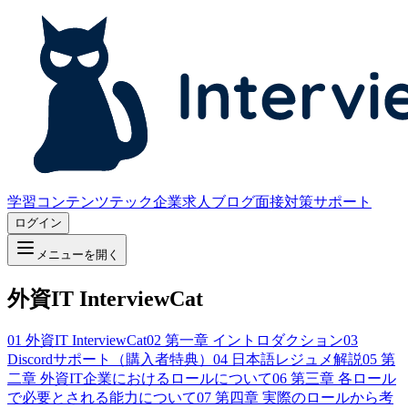
学習コンテンツ
テック企業求人
ブログ
面接対策サポート
ログイン
メニューを開く
外資IT InterviewCat
01
外資IT InterviewCat
02
第一章 イントロダクション
03
Discordサポート（購入者特典）
04
日本語レジュメ解説
05
第
二章 外資IT企業におけるロールについて
06
第三章 各ロール
で必要とされる能力について
07
第四章 実際のロールから考