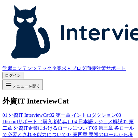
学習コンテンツ
テック企業求人
ブログ
面接対策サポート
ログイン
メニューを開く
外資IT InterviewCat
01
外資IT InterviewCat
02
第一章 イントロダクション
03
Discordサポート（購入者特典）
04
日本語レジュメ解説
05
第
二章 外資IT企業におけるロールについて
06
第三章 各ロール
で必要とされる能力について
07
第四章 実際のロールから考