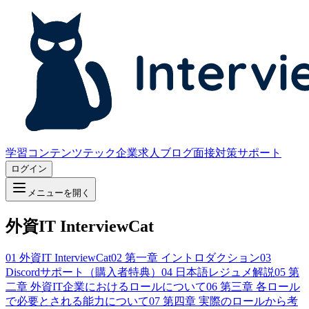
学習コンテンツ
テック企業求人
ブログ
面接対策サポート
ログイン
メニューを開く
外資IT InterviewCat
01
外資IT InterviewCat
02
第一章 イントロダクション
03
Discordサポート（購入者特典）
04
日本語レジュメ解説
05
第
二章 外資IT企業におけるロールについて
06
第三章 各ロール
で必要とされる能力について
07
第四章 実際のロールから考