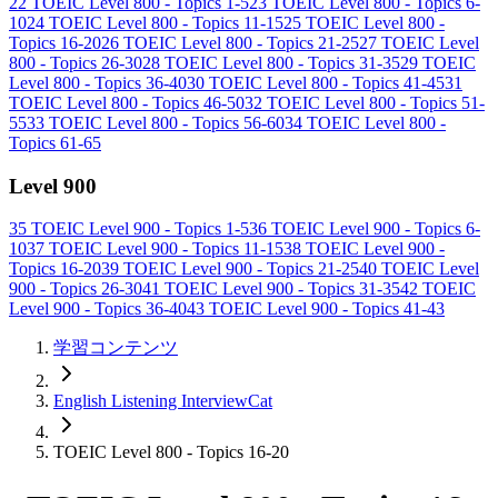
22
TOEIC Level 800 - Topics 1-5
23
TOEIC Level 800 - Topics 6-
10
24
TOEIC Level 800 - Topics 11-15
25
TOEIC Level 800 -
Topics 16-20
26
TOEIC Level 800 - Topics 21-25
27
TOEIC Level
800 - Topics 26-30
28
TOEIC Level 800 - Topics 31-35
29
TOEIC
Level 800 - Topics 36-40
30
TOEIC Level 800 - Topics 41-45
31
TOEIC Level 800 - Topics 46-50
32
TOEIC Level 800 - Topics 51-
55
33
TOEIC Level 800 - Topics 56-60
34
TOEIC Level 800 -
Topics 61-65
Level 900
35
TOEIC Level 900 - Topics 1-5
36
TOEIC Level 900 - Topics 6-
10
37
TOEIC Level 900 - Topics 11-15
38
TOEIC Level 900 -
Topics 16-20
39
TOEIC Level 900 - Topics 21-25
40
TOEIC Level
900 - Topics 26-30
41
TOEIC Level 900 - Topics 31-35
42
TOEIC
Level 900 - Topics 36-40
43
TOEIC Level 900 - Topics 41-43
学習コンテンツ
English Listening InterviewCat
TOEIC Level 800 - Topics 16-20