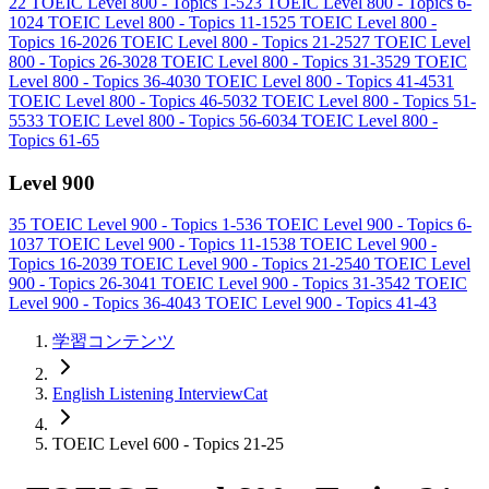
22
TOEIC Level 800 - Topics 1-5
23
TOEIC Level 800 - Topics 6-
10
24
TOEIC Level 800 - Topics 11-15
25
TOEIC Level 800 -
Topics 16-20
26
TOEIC Level 800 - Topics 21-25
27
TOEIC Level
800 - Topics 26-30
28
TOEIC Level 800 - Topics 31-35
29
TOEIC
Level 800 - Topics 36-40
30
TOEIC Level 800 - Topics 41-45
31
TOEIC Level 800 - Topics 46-50
32
TOEIC Level 800 - Topics 51-
55
33
TOEIC Level 800 - Topics 56-60
34
TOEIC Level 800 -
Topics 61-65
Level 900
35
TOEIC Level 900 - Topics 1-5
36
TOEIC Level 900 - Topics 6-
10
37
TOEIC Level 900 - Topics 11-15
38
TOEIC Level 900 -
Topics 16-20
39
TOEIC Level 900 - Topics 21-25
40
TOEIC Level
900 - Topics 26-30
41
TOEIC Level 900 - Topics 31-35
42
TOEIC
Level 900 - Topics 36-40
43
TOEIC Level 900 - Topics 41-43
学習コンテンツ
English Listening InterviewCat
TOEIC Level 600 - Topics 21-25