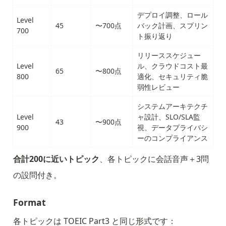
デプロイ調整、ロール
Level 
45
〜700点
バック計画、スプリン
700
ト振り返り
リリーススケジュー
Level 
ル、クラウドコスト最
65
〜800点
800
適化、セキュリティ脆
弱性レビュー
システムアーキテクチ
Level 
ャ設計、SLO/SLA監
43
〜900点
900
視、データプライバシ
ーのコンプライアンス
合計200に近いトピック
、各トピックに会話音声＋3問
の設問付き。
Format
各トピックは TOEIC Part3 と同じ形式です：