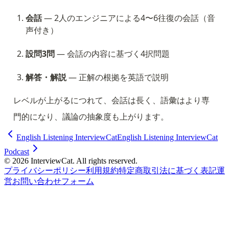
会話
 — 2人のエンジニアによる4〜6往復の会話（音
声付き）
設問3問
 — 会話の内容に基づく4択問題
解答・解説
 — 正解の根拠を英語で説明
レベルが上がるにつれて、会話は長く、語彙はより専
門的になり、議論の抽象度も上がります。
English Listening InterviewCat
English Listening InterviewCat
Podcast
© 2026 InterviewCat. All rights reserved.
プライバシーポリシー
利用規約
特定商取引法に基づく表記
運
営
お問い合わせフォーム