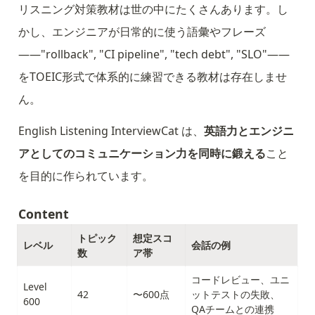
リスニング対策教材は世の中にたくさんあります。し
かし、エンジニアが日常的に使う語彙やフレーズ
——"rollback", "CI pipeline", "tech debt", "SLO"——
をTOEIC形式で体系的に練習できる教材は存在しませ
ん。
English Listening InterviewCat は、
英語力とエンジニ
アとしてのコミュニケーション力を同時に鍛える
こと
を目的に作られています。
Content
トピック
想定スコ
レベル
会話の例
数
ア帯
コードレビュー、ユニ
Level 
42
〜600点
ットテストの失敗、
600
QAチームとの連携