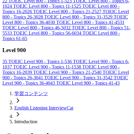
22
TOEIC Level 800 - Topics 1-5
23
TOEIC Level 800 - Topics 6-
10
24
TOEIC Level 800 - Topics 11-15
25
TOEIC Level 800 -
Topics 16-20
26
TOEIC Level 800 - Topics 21-25
27
TOEIC Level
800 - Topics 26-30
28
TOEIC Level 800 - Topics 31-35
29
TOEIC
Level 800 - Topics 36-40
30
TOEIC Level 800 - Topics 41-45
31
TOEIC Level 800 - Topics 46-50
32
TOEIC Level 800 - Topics 51-
55
33
TOEIC Level 800 - Topics 56-60
34
TOEIC Level 800 -
Topics 61-65
Level 900
35
TOEIC Level 900 - Topics 1-5
36
TOEIC Level 900 - Topics 6-
10
37
TOEIC Level 900 - Topics 11-15
38
TOEIC Level 900 -
Topics 16-20
39
TOEIC Level 900 - Topics 21-25
40
TOEIC Level
900 - Topics 26-30
41
TOEIC Level 900 - Topics 31-35
42
TOEIC
Level 900 - Topics 36-40
43
TOEIC Level 900 - Topics 41-43
学習コンテンツ
English Listening InterviewCat
Introduction