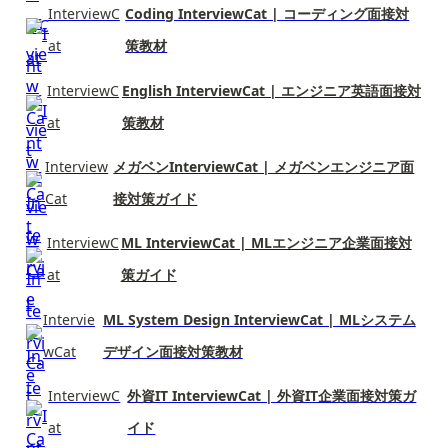
InterviewC
Coding InterviewCat | コーディング面接対
at
策教材
InterviewC
English InterviewCat | エンジニア英語面接対
at
策教材
Interview
メガベンInterviewCat | メガベンエンジニア面
Cat
接対策ガイド
InterviewC
ML InterviewCat | MLエンジニア企業面接対
at
策ガイド
Intervie
ML System Design InterviewCat | MLシステム
wCat
デザイン面接対策教材
InterviewC
外資IT InterviewCat | 外資IT企業面接対策ガ
at
イド