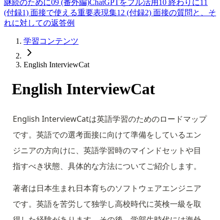
継続のために
09
(番外編)ChatGPTをフル活用
10
終わりに
11
(付録1) 面接で使える重要表現集
12
(付録2) 面接の質問と、そ
れに対しての返答例
学習コンテンツ
English InterviewCat
English InterviewCat
English InterviewCatは英語学習のためのロードマップ
です。英語での選考面接に向けて準備をしているエン
ジニアの方向けに、英語学習時のマインドセットや目
指すべき状態、具体的な方法についてご紹介します。
著者は日本生まれ日本育ちのソフトウェアエンジニア
です。英語を苦労して独学し高校時代に英検一級を取
得した経験があります。その後、学部生時代には海外