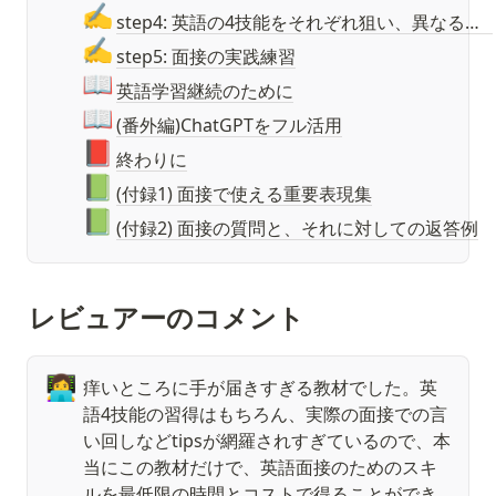
✍️
step4: 英語の4技能をそれぞれ狙い、異なる勉強法を取り入れる
✍️
step5: 面接の実践練習
📖
英語学習継続のために
📖
(番外編)ChatGPTをフル活用
📕
終わりに
📗
(付録1) 面接で使える重要表現集
📗
(付録2) 面接の質問と、それに対しての返答例
レビュアーのコメント
👩‍💻
痒いところに手が届きすぎる教材でした。英
語4技能の習得はもちろん、実際の面接での言
い回しなどtipsが網羅されすぎているので、本
当にこの教材だけで、英語面接のためのスキ
ルを最低限の時間とコストで得ることができ