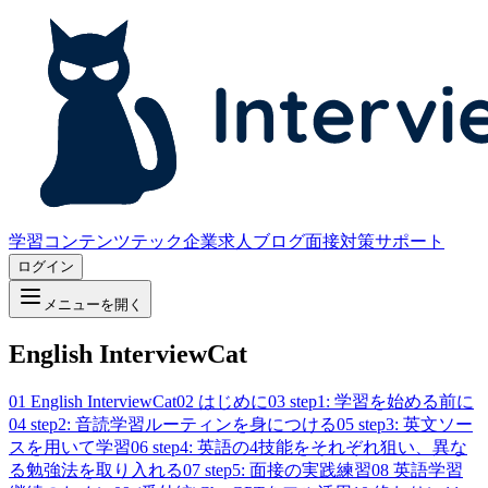
学習コンテンツ
テック企業求人
ブログ
面接対策サポート
ログイン
メニューを開く
English InterviewCat
01
English InterviewCat
02
はじめに
03
step1: 学習を始める前に
04
step2: 音読学習ルーティンを身につける
05
step3: 英文ソー
スを用いて学習
06
step4: 英語の4技能をそれぞれ狙い、異な
る勉強法を取り入れる
07
step5: 面接の実践練習
08
英語学習