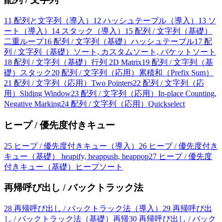
11
配列と文字列（導入）
12
ハッシュテーブル（導入）
13
ソ
ート（導入）
14
スタック（導入）
15
配列 / 文字列（基礎）
二重ループ
16
配列 / 文字列（基礎）ハッシュテーブル
17
配
列 / 文字列（基礎）ソート, カスタムソート, バケットソート
18
配列 / 文字列（基礎）行列 2D Matrix
19
配列 / 文字列（基
礎）スタック
20
配列 / 文字列（応用）累積和（Prefix Sum）
21
配列 / 文字列（応用）Two Pointers
22
配列 / 文字列（応
用）Sliding Window
23
配列 / 文字列（応用）In-place Counting,
Negative Marking
24
配列 / 文字列（応用）Quickselect
ヒープ / 優先度付きキュー
25
ヒープ / 優先度付きキュー（導入）
26
ヒープ / 優先度付き
キュー（基礎） heapify, heappush, heappop
27
ヒープ / 優先度
付きキュー（基礎）ヒープソート
再帰呼び出し / バックトラック法
28
再帰呼び出し / バックトラック法（導入）
29
再帰呼び出
し / バックトラック法（基礎）再帰
30
再帰呼び出し / バック