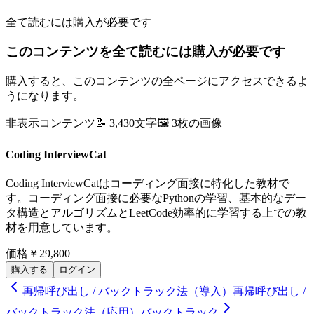
全て読むには購入が必要です
このコンテンツを全て読むには購入が必要です
購入すると、このコンテンツの全ページにアクセスできるよ
うになります。
非表示コンテンツ
📝
3,430
文字
🖼️
3
枚の画像
Coding InterviewCat
Coding InterviewCatはコーディング面接に特化した教材で
す。コーディング面接に必要なPythonの学習、基本的なデー
タ構造とアルゴリズムとLeetCode効率的に学習する上での教
材を用意しています。
価格
￥29,800
購入する
ログイン
再帰呼び出し / バックトラック法（導入）
再帰呼び出し /
バックトラック法（応用）バックトラック