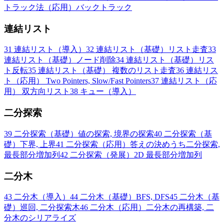
トラック法（応用）バックトラック
連結リスト
31
連結リスト（導入）
32
連結リスト（基礎）リスト走査
33
連結リスト（基礎）ノード削除
34
連結リスト（基礎）リス
ト反転
35
連結リスト（基礎） 複数のリスト走査
36
連結リス
ト（応用） Two Pointers, Slow/Fast Pointers
37
連結リスト（応
用） 双方向リスト
38
キュー（導入）
二分探索
39
二分探索（基礎）値の探索, 境界の探索
40
二分探索（基
礎）下界, 上界
41
二分探索（応用）答えの決めうち二分探索,
最長部分増加列
42
二分探索（発展）2D 最長部分増加列
二分木
43
二分木（導入）
44
二分木（基礎）BFS, DFS
45
二分木（基
礎）巡回, 二分探索木
46
二分木（応用）二分木の再構築, 二
分木のシリアライズ