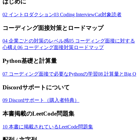
はじめに
02
イントロダクション
03
Coding InterviewCat対象読者
コーディング面接対策とロードマップ
04
企業ごとの対策のレベル感
05
コーディング面接に対する
心構え
06
コーディング面接対策ロードマップ
Python基礎と計算量
07
コーディング面接で必要なPythonの学習
08
計算量とBig O
Discordサポートについて
09
Discordサポート（購入者特典）
本書掲載のLeetCode問題集
10
本書に掲載されているLeetCode問題集
配列 / 文字列