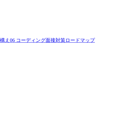
構え
06
コーディング面接対策ロードマップ