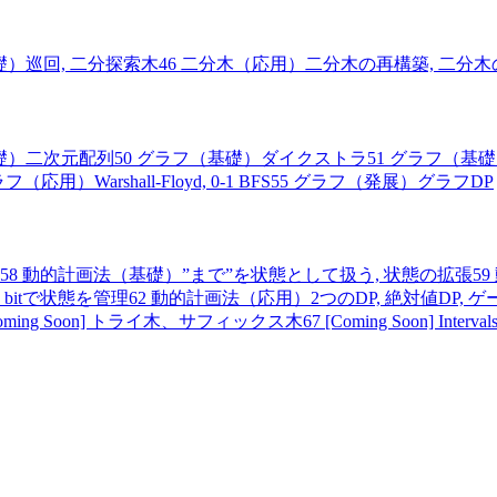
）巡回, 二分探索木
46
二分木（応用）二分木の再構築, 二分
礎）二次元配列
50
グラフ（基礎）ダイクストラ
51
グラフ（基礎
フ（応用）Warshall-Floyd, 0-1 BFS
55
グラフ（発展）グラフDP
58
動的計画法（基礎）”まで”を状態として扱う, 状態の拡張
59
bitで状態を管理
62
動的計画法（応用）2つのDP, 絶対値DP, ゲ
Coming Soon] トライ木、サフィックス木
67
[Coming Soon] Interval