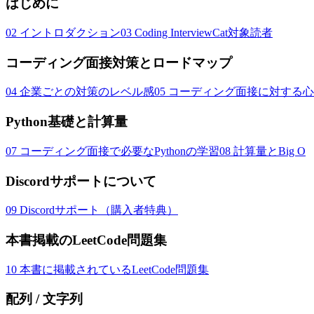
はじめに
02
イントロダクション
03
Coding InterviewCat対象読者
コーディング面接対策とロードマップ
04
企業ごとの対策のレベル感
05
コーディング面接に対する心
Python基礎と計算量
07
コーディング面接で必要なPythonの学習
08
計算量とBig O
Discordサポートについて
09
Discordサポート（購入者特典）
本書掲載のLeetCode問題集
10
本書に掲載されているLeetCode問題集
配列 / 文字列