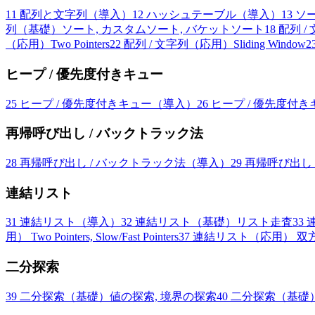
11
配列と文字列（導入）
12
ハッシュテーブル（導入）
13
ソ
列（基礎）ソート, カスタムソート, バケットソート
18
配列 /
（応用）Two Pointers
22
配列 / 文字列（応用）Sliding Window
2
ヒープ / 優先度付きキュー
25
ヒープ / 優先度付きキュー（導入）
26
ヒープ / 優先度付きキュー（
再帰呼び出し / バックトラック法
28
再帰呼び出し / バックトラック法（導入）
29
再帰呼び出し
連結リスト
31
連結リスト（導入）
32
連結リスト（基礎）リスト走査
33
用） Two Pointers, Slow/Fast Pointers
37
連結リスト（応用） 双
二分探索
39
二分探索（基礎）値の探索, 境界の探索
40
二分探索（基礎）