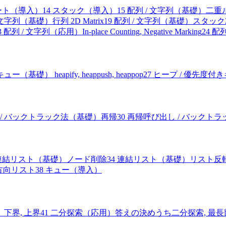
ート（導入）
14
スタック（導入）
15
配列 / 文字列（基礎）二重
 文字列（基礎）行列 2D Matrix
19
配列 / 文字列（基礎）スタック
3
配列 / 文字列（応用）In-place Counting, Negative Marking
24
配列
基礎） heapify, heappush, heappop
27
ヒープ / 優先度
 / バックトラック法（基礎）再帰
30
再帰呼び出し / バックト
連結リスト（基礎）ノード削除
34
連結リスト（基礎）リスト反
方向リスト
38
キュー（導入）
下界, 上界
41
二分探索（応用）答えの決めうち二分探索, 最