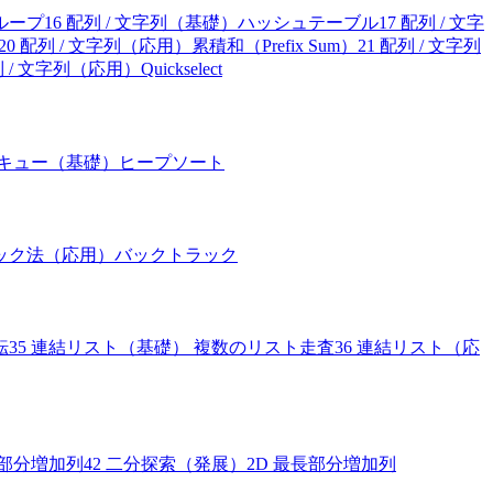
ループ
16
配列 / 文字列（基礎）ハッシュテーブル
17
配列 / 文字
20
配列 / 文字列（応用）累積和（Prefix Sum）
21
配列 / 文字列
 / 文字列（応用）Quickselect
付きキュー（基礎）ヒープソート
ラック法（応用）バックトラック
転
35
連結リスト（基礎） 複数のリスト走査
36
連結リスト（応
長部分増加列
42
二分探索（発展）2D 最長部分増加列