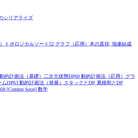
木のシリアライズ
）トポロジカルソート
52
グラフ（応用）木の直径, 強連結成
動的計画法（基礎）二次元状態DP
60
動的計画法（応用）グラ
ームDP
63
動的計画法（発展）スタックとDP, 累積和とDP
s
68
[Coming Soon] 数学