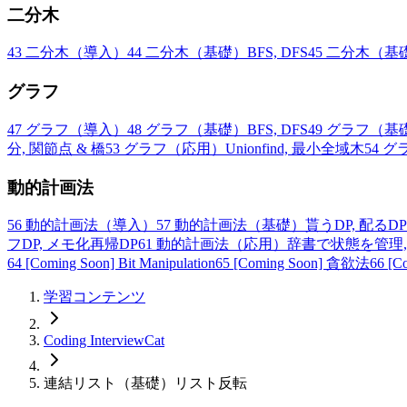
二分木
43
二分木（導入）
44
二分木（基礎）BFS, DFS
45
二分木（基礎
グラフ
47
グラフ（導入）
48
グラフ（基礎）BFS, DFS
49
グラフ（基
分, 関節点 & 橋
53
グラフ（応用）Unionfind, 最小全域木
54
グラ
動的計画法
56
動的計画法（導入）
57
動的計画法（基礎）貰うDP, 配るDP
フDP, メモ化再帰DP
61
動的計画法（応用）辞書で状態を管理, 
64
[Coming Soon] Bit Manipulation
65
[Coming Soon] 貪欲法
66
[
学習コンテンツ
Coding InterviewCat
連結リスト（基礎）リスト反転