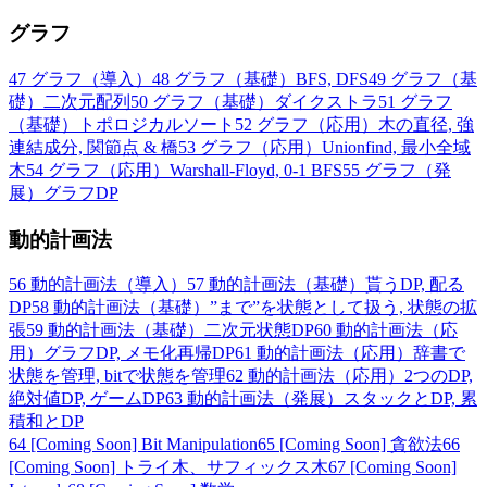
グラフ
47
グラフ（導入）
48
グラフ（基礎）BFS, DFS
49
グラフ（基
礎）二次元配列
50
グラフ（基礎）ダイクストラ
51
グラフ
（基礎）トポロジカルソート
52
グラフ（応用）木の直径, 強
連結成分, 関節点 & 橋
53
グラフ（応用）Unionfind, 最小全域
木
54
グラフ（応用）Warshall-Floyd, 0-1 BFS
55
グラフ（発
展）グラフDP
動的計画法
56
動的計画法（導入）
57
動的計画法（基礎）貰うDP, 配る
DP
58
動的計画法（基礎）”まで”を状態として扱う, 状態の拡
張
59
動的計画法（基礎）二次元状態DP
60
動的計画法（応
用）グラフDP, メモ化再帰DP
61
動的計画法（応用）辞書で
状態を管理, bitで状態を管理
62
動的計画法（応用）2つのDP,
絶対値DP, ゲームDP
63
動的計画法（発展）スタックとDP, 累
積和とDP
64
[Coming Soon] Bit Manipulation
65
[Coming Soon] 貪欲法
66
[Coming Soon] トライ木、サフィックス木
67
[Coming Soon]