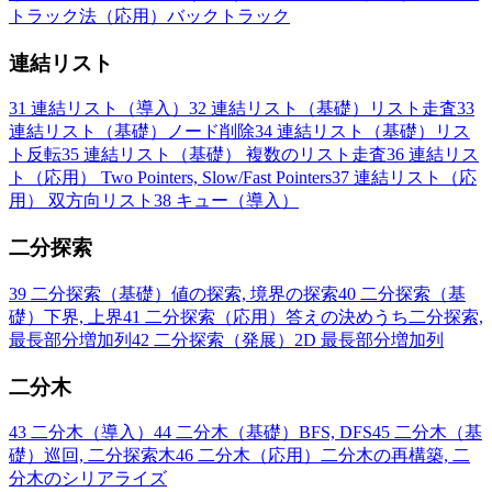
トラック法（応用）バックトラック
連結リスト
31
連結リスト（導入）
32
連結リスト（基礎）リスト走査
33
連結リスト（基礎）ノード削除
34
連結リスト（基礎）リス
ト反転
35
連結リスト（基礎） 複数のリスト走査
36
連結リス
ト（応用） Two Pointers, Slow/Fast Pointers
37
連結リスト（応
用） 双方向リスト
38
キュー（導入）
二分探索
39
二分探索（基礎）値の探索, 境界の探索
40
二分探索（基
礎）下界, 上界
41
二分探索（応用）答えの決めうち二分探索,
最長部分増加列
42
二分探索（発展）2D 最長部分増加列
二分木
43
二分木（導入）
44
二分木（基礎）BFS, DFS
45
二分木（基
礎）巡回, 二分探索木
46
二分木（応用）二分木の再構築, 二
分木のシリアライズ