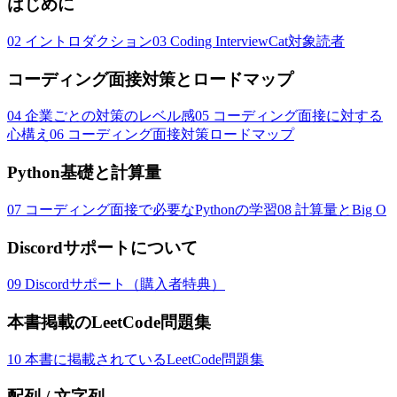
はじめに
02
イントロダクション
03
Coding InterviewCat対象読者
コーディング面接対策とロードマップ
04
企業ごとの対策のレベル感
05
コーディング面接に対する
心構え
06
コーディング面接対策ロードマップ
Python基礎と計算量
07
コーディング面接で必要なPythonの学習
08
計算量とBig O
Discordサポートについて
09
Discordサポート（購入者特典）
本書掲載のLeetCode問題集
10
本書に掲載されているLeetCode問題集
配列 / 文字列