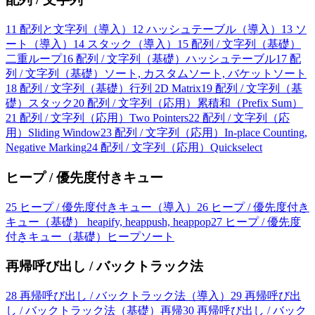
11
配列と文字列（導入）
12
ハッシュテーブル（導入）
13
ソ
ート（導入）
14
スタック（導入）
15
配列 / 文字列（基礎）
二重ループ
16
配列 / 文字列（基礎）ハッシュテーブル
17
配
列 / 文字列（基礎）ソート, カスタムソート, バケットソート
18
配列 / 文字列（基礎）行列 2D Matrix
19
配列 / 文字列（基
礎）スタック
20
配列 / 文字列（応用）累積和（Prefix Sum）
21
配列 / 文字列（応用）Two Pointers
22
配列 / 文字列（応
用）Sliding Window
23
配列 / 文字列（応用）In-place Counting,
Negative Marking
24
配列 / 文字列（応用）Quickselect
ヒープ / 優先度付きキュー
25
ヒープ / 優先度付きキュー（導入）
26
ヒープ / 優先度付き
キュー（基礎） heapify, heappush, heappop
27
ヒープ / 優先度
付きキュー（基礎）ヒープソート
再帰呼び出し / バックトラック法
28
再帰呼び出し / バックトラック法（導入）
29
再帰呼び出
し / バックトラック法（基礎）再帰
30
再帰呼び出し / バック