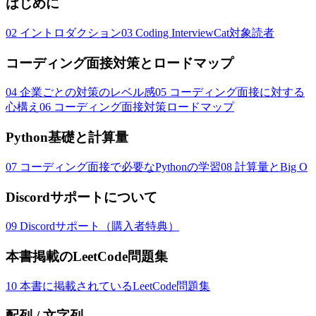
はじめに
02
イントロダクション
03
Coding InterviewCat対象読者
コーディング面接対策とロードマップ
04
企業ごとの対策のレベル感
05
コーディング面接に対する
心構え
06
コーディング面接対策ロードマップ
Python基礎と計算量
07
コーディング面接で必要なPythonの学習
08
計算量とBig O
Discordサポートについて
09
Discordサポート（購入者特典）
本書掲載のLeetCode問題集
10
本書に掲載されているLeetCode問題集
配列 / 文字列