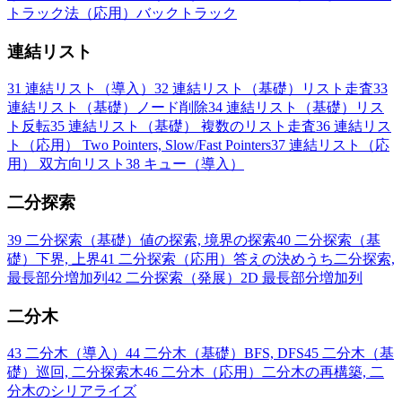
トラック法（応用）バックトラック
連結リスト
31
連結リスト（導入）
32
連結リスト（基礎）リスト走査
33
連結リスト（基礎）ノード削除
34
連結リスト（基礎）リス
ト反転
35
連結リスト（基礎） 複数のリスト走査
36
連結リス
ト（応用） Two Pointers, Slow/Fast Pointers
37
連結リスト（応
用） 双方向リスト
38
キュー（導入）
二分探索
39
二分探索（基礎）値の探索, 境界の探索
40
二分探索（基
礎）下界, 上界
41
二分探索（応用）答えの決めうち二分探索,
最長部分増加列
42
二分探索（発展）2D 最長部分増加列
二分木
43
二分木（導入）
44
二分木（基礎）BFS, DFS
45
二分木（基
礎）巡回, 二分探索木
46
二分木（応用）二分木の再構築, 二
分木のシリアライズ