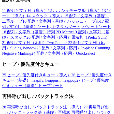
11
配列と文字列（導入）
12
ハッシュテーブル（導入）
13
ソ
ート（導入）
14
スタック（導入）
15
配列 / 文字列（基礎）
二重ループ
16
配列 / 文字列（基礎）ハッシュテーブル
17
配
列 / 文字列（基礎）ソート, カスタムソート, バケットソート
18
配列 / 文字列（基礎）行列 2D Matrix
19
配列 / 文字列（基
礎）スタック
20
配列 / 文字列（応用）累積和（Prefix Sum）
21
配列 / 文字列（応用）Two Pointers
22
配列 / 文字列（応
用）Sliding Window
23
配列 / 文字列（応用）In-place Counting,
Negative Marking
24
配列 / 文字列（応用）Quickselect
ヒープ / 優先度付きキュー
25
ヒープ / 優先度付きキュー（導入）
26
ヒープ / 優先度付き
キュー（基礎） heapify, heappush, heappop
27
ヒープ / 優先度
付きキュー（基礎）ヒープソート
再帰呼び出し / バックトラック法
28
再帰呼び出し / バックトラック法（導入）
29
再帰呼び出
し / バックトラック法（基礎）再帰
30
再帰呼び出し / バック