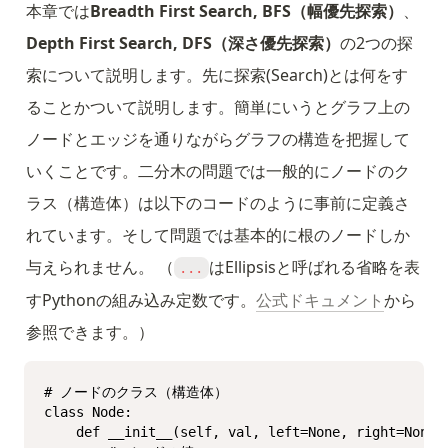
本章では
Breadth First Search, BFS（幅優先探索）
、 
Depth First Search, DFS（深さ優先探索）
の2つの探
索について説明します。先に探索(Search)とは何をす
ることかついて説明します。簡単にいうとグラフ上の
ノードとエッジを通りながらグラフの構造を把握して
いくことです。二分木の問題では一般的にノードのク
ラス（構造体）は以下のコードのように事前に定義さ
れています。そして問題では基本的に根のノードしか
与えられません。 （
はEllipsisと呼ばれる省略を表
...
すPythonの組み込み定数です。
公式ドキュメント
から
参照できます。）
# ノードのクラス（構造体）

class Node:

    def __init__(self, val, left=None, right=None):