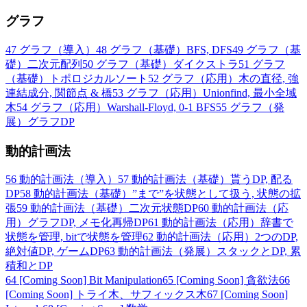
グラフ
47
グラフ（導入）
48
グラフ（基礎）BFS, DFS
49
グラフ（基
礎）二次元配列
50
グラフ（基礎）ダイクストラ
51
グラフ
（基礎）トポロジカルソート
52
グラフ（応用）木の直径, 強
連結成分, 関節点 & 橋
53
グラフ（応用）Unionfind, 最小全域
木
54
グラフ（応用）Warshall-Floyd, 0-1 BFS
55
グラフ（発
展）グラフDP
動的計画法
56
動的計画法（導入）
57
動的計画法（基礎）貰うDP, 配る
DP
58
動的計画法（基礎）”まで”を状態として扱う, 状態の拡
張
59
動的計画法（基礎）二次元状態DP
60
動的計画法（応
用）グラフDP, メモ化再帰DP
61
動的計画法（応用）辞書で
状態を管理, bitで状態を管理
62
動的計画法（応用）2つのDP,
絶対値DP, ゲームDP
63
動的計画法（発展）スタックとDP, 累
積和とDP
64
[Coming Soon] Bit Manipulation
65
[Coming Soon] 貪欲法
66
[Coming Soon] トライ木、サフィックス木
67
[Coming Soon]