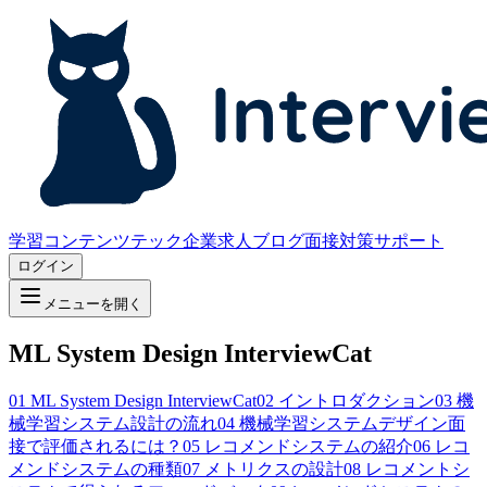
学習コンテンツ
テック企業求人
ブログ
面接対策サポート
ログイン
メニューを開く
ML System Design InterviewCat
01
ML System Design InterviewCat
02
イントロダクション
03
機
械学習システム設計の流れ
04
機械学習システムデザイン面
接で評価されるには？
05
レコメンドシステムの紹介
06
レコ
メンドシステムの種類
07
メトリクスの設計
08
レコメントシ