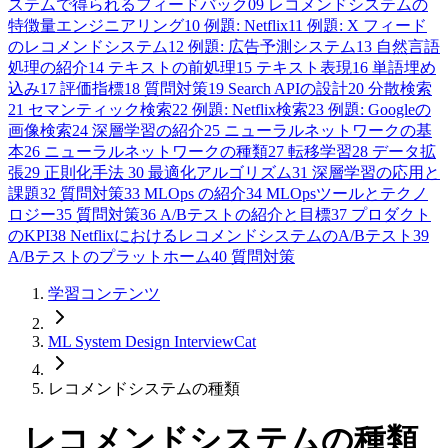
ステムで得られるフィードバック
09
レコメンドシステムの
特徴量エンジニアリング
10
例題: Netflix
11
例題: X フィード
のレコメンドシステム
12
例題: 広告予測システム
13
自然言語
処理の紹介
14
テキストの前処理
15
テキスト表現
16
単語埋め
込み
17
評価指標
18
質問対策
19
Search APIの設計
20
分散検索
21
セマンティック検索
22
例題: Netflix検索
23
例題: Googleの
画像検索
24
深層学習の紹介
25
ニューラルネットワークの基
本
26
ニューラルネットワークの種類
27
転移学習
28
データ拡
張
29
正則化手法
30
最適化アルゴリズム
31
深層学習の応用と
課題
32
質問対策
33
MLOps の紹介
34
MLOpsツールとテクノ
ロジー
35
質問対策
36
A/Bテストの紹介と目標
37
プロダクト
のKPI
38
NetflixにおけるレコメンドシステムのA/Bテスト
39
A/Bテストのプラットホーム
40
質問対策
学習コンテンツ
ML System Design InterviewCat
レコメンドシステムの種類
レコメンドシステムの種類