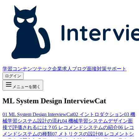
学習コンテンツ
テック企業求人
ブログ
面接対策サポート
ログイン
メニューを開く
ML System Design InterviewCat
01
ML System Design InterviewCat
02
イントロダクション
03
機
械学習システム設計の流れ
04
機械学習システムデザイン面
接で評価されるには？
05
レコメンドシステムの紹介
06
レコ
メンドシステムの種類
07
メトリクスの設計
08
レコメントシ