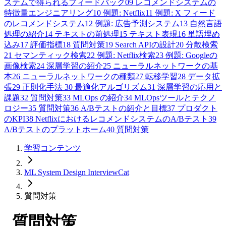
ステムで得られるフィードバック
09
レコメンドシステムの
特徴量エンジニアリング
10
例題: Netflix
11
例題: X フィード
のレコメンドシステム
12
例題: 広告予測システム
13
自然言語
処理の紹介
14
テキストの前処理
15
テキスト表現
16
単語埋め
込み
17
評価指標
18
質問対策
19
Search APIの設計
20
分散検索
21
セマンティック検索
22
例題: Netflix検索
23
例題: Googleの
画像検索
24
深層学習の紹介
25
ニューラルネットワークの基
本
26
ニューラルネットワークの種類
27
転移学習
28
データ拡
張
29
正則化手法
30
最適化アルゴリズム
31
深層学習の応用と
課題
32
質問対策
33
MLOps の紹介
34
MLOpsツールとテクノ
ロジー
35
質問対策
36
A/Bテストの紹介と目標
37
プロダクト
のKPI
38
NetflixにおけるレコメンドシステムのA/Bテスト
39
A/Bテストのプラットホーム
40
質問対策
学習コンテンツ
ML System Design InterviewCat
質問対策
質問対策